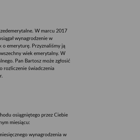
przedemerytalne. W marcu 2017
 osiągał wynagrodzenie w
k o emeryturę. Przyznaliśmy ją
powszechny wiek emerytalny. W
lnego. Pan Bartosz może zgłosić
 rozliczenie świadczenia
r.
hodu osiągniętego przez Ciebie
nym miesiącu:
miesięcznego wynagrodzenia w