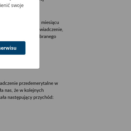
ienić swoje
ój przychód w danym miesiącu
ś mieć zawieszone świadczenie,
kwotę nienależnie pobranego
serwisu
esięcy.
iadczenie przedemerytalne w
a nas, że w kolejnych
ała następujący przychód: