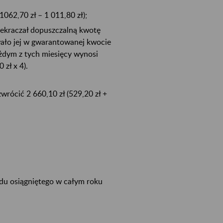
062,70 zł – 1 011,80 zł);
rzekraczał dopuszczalną kwotę
wało jej w gwarantowanej kwocie
ażdym z tych miesięcy wynosi
 zł x 4).
rócić 2 660,10 zł (529,20 zł +
du osiągniętego w całym roku