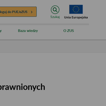
loguj do
PUE/eZUS
Szukaj
y
Baza wiedzy
O ZUS
uprawnionych