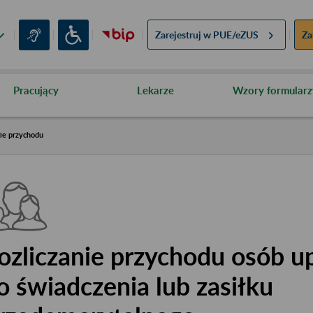
Zarejestruj w
PUE/eZUS
Za
Pracujący
Lekarze
Wzory formularz
nie przychodu
ozliczanie przychodu osób 
o świadczenia lub zasiłku