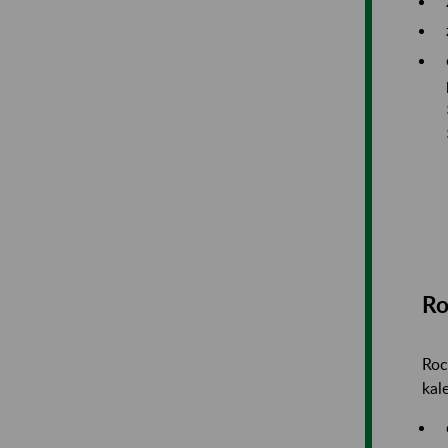
Ro
Roc
kal