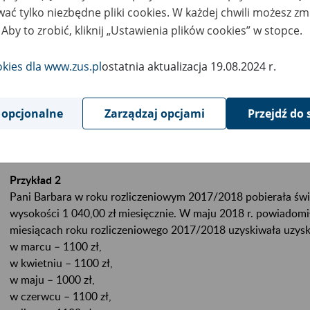
ać tylko niezbędne pliki cookies. W każdej chwili możesz zm
okości, to przysługuje Ci wyrównanie.
 Aby to zrobić, kliknij „Ustawienia plików cookies” w stopce.
adczenie lub zasiłek przedemerytalny zawiesimy wtedy, gdy Tw
okies dla www.zus.pl
ostatnia aktualizacja 19.08.2024 r.
ekroczył graniczną kwotę.Jeżeli w miesiącu, w którym powiniene
tawałeś je w pełnej lub zmniejszonej wysokości, to ustalimy Ci 
adczenia.
 opcjonalne
Zarządzaj opcjami
Przejdź do 
ostateczne rozliczenie składa się wynik uzyskany w każdym z mi
Przykład 2
Pani Barbara w roku rozliczeniowym 2017/2018 pobierała św
wysokości 1 040,00 zł miesięcznie. W maju 2018 r. powiadomił
miesiącach roku rozliczeniowego 2017/2018 uzyskiwała uzysk
w marcu – 1100 zł,
w kwietniu – 1100 zł,
w maju – 1000 zł,
w czerwcu – 1100 zł,