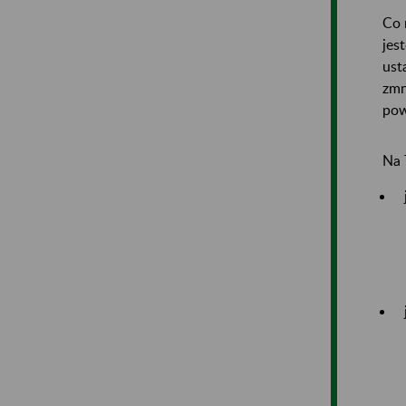
Co 
jes
ust
zmn
pow
Na 