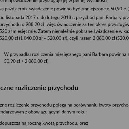
za maj świadczenie przysługuje jej w pełnej wysokości;
za październik świadczenie powinno być zmniejszone o 50,90 zł (1
od listopada 2017 r. do lutego 2018 r. przychód pani Barbary p
przychodu o 988,20 zł, więc świadczenie za ten okres przysługi
520 zł miesięcznie. Zatem nienależnie pobrane świadczenie w k
520,00 zł (1 040,00 zł – 520,00 zł), czyli razem 2 080,00 zł (520,00
W przypadku rozliczenia miesięcznego pani Barbara powinna zw
50,90 zł + 2 080,00 zł).
czne rozliczenie przychodu
zne rozliczenie przychodu polega na porównaniu kwoty przycho
endarzowym z obowiązującymi danym roku:
dopuszczalną roczną kwotą przychodu, oraz