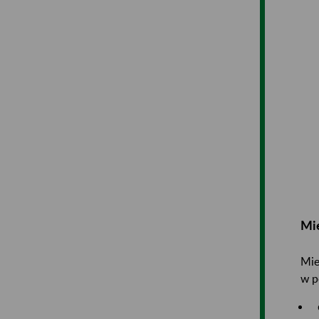
Mie
Mie
w p