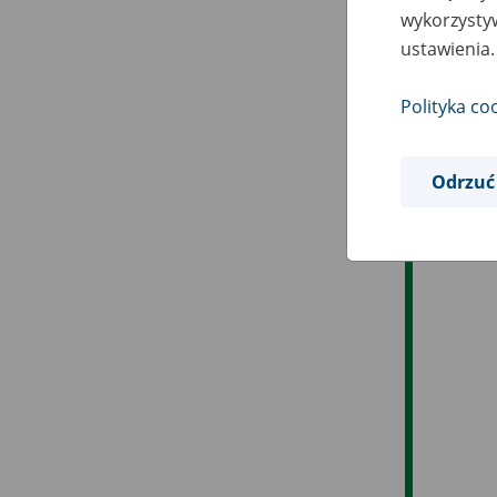
wykorzystyw
wys
ustawienia.
Świ
Polityka co
prz
dos
świ
Odrzuć
Na 