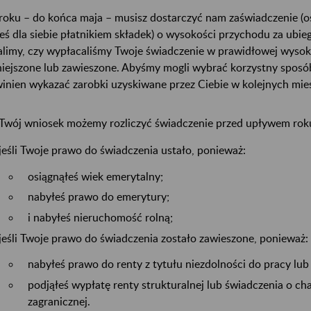
roku – do końca maja – musisz dostarczyć nam zaświadczenie (
teś dla siebie płatnikiem składek) o wysokości przychodu za ubie
alimy, czy wypłacaliśmy Twoje świadczenie w prawidłowej wysok
iejszone lub zawieszone. Abyśmy mogli wybrać korzystny sposób
inien wykazać zarobki uzyskiwane przez Ciebie w kolejnych mies
Twój wniosek możemy rozliczyć świadczenie przed upływem roku
jeśli Twoje prawo do świadczenia ustało, ponieważ:
osiągnąłeś wiek emerytalny;
nabyłeś prawo do emerytury;
i nabyłeś nieruchomość rolną;
jeśli Twoje prawo do świadczenia zostało zawieszone, ponieważ:
nabyłeś prawo do renty z tytułu niezdolności do pracy lub 
podjąłeś wypłatę renty strukturalnej lub świadczenia o ch
zagranicznej.