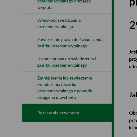
p
przedemerytalnego oraz jego
wypłata
Wysokość świadczenia
2
przedemerytalnego
Zawieszenie prawa do świadczenia i
zasiłku przedemerytalnego
Jeś
prz
Ustanie prawa do świadczenia i
zasiłku przedemerytalnego
alb
Zmniejszenie lub zawieszenie
świadczenia i zasiłku
przedemerytalnego z powodu
Ja
osiągania przychodu
Obo
Rozliczenie przychodu
prz
któ