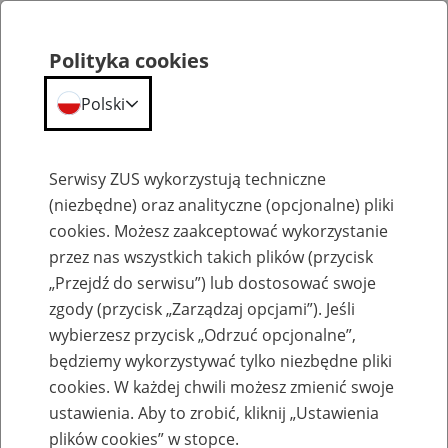
Polityka cookies
Polski
Menu
Szukaj
Serwisy ZUS wykorzystują techniczne
(niezbędne) oraz analityczne (opcjonalne) pliki
cookies. Możesz zaakceptować wykorzystanie
Komunikaty
przez nas wszystkich takich plików (przycisk
„Przejdź do serwisu”) lub dostosować swoje
zgody (przycisk „Zarządzaj opcjami”). Jeśli
wybierzesz przycisk „Odrzuć opcjonalne”,
będziemy wykorzystywać tylko niezbędne pliki
cookies. W każdej chwili możesz zmienić swoje
Informacja o ograniczeniach w
ustawienia. Aby to zrobić, kliknij „Ustawienia
dostępności portalu PUE 8-9 listopada
plików cookies” w stopce.