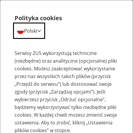
Polityka cookies
Polski
Menu
Szukaj
Serwisy ZUS wykorzystują techniczne
(niezbędne) oraz analityczne (opcjonalne) pliki
cookies. Możesz zaakceptować wykorzystanie
Komunikaty
przez nas wszystkich takich plików (przycisk
„Przejdź do serwisu”) lub dostosować swoje
zgody (przycisk „Zarządzaj opcjami”). Jeśli
wybierzesz przycisk „Odrzuć opcjonalne”,
będziemy wykorzystywać tylko niezbędne pliki
cookies. W każdej chwili możesz zmienić swoje
Komunikat Prezesa Zakładu Ubezpieczeń
ustawienia. Aby to zrobić, kliknij „Ustawienia
Społecznych z dnia 16 lutego 2015 r. w
plików cookies” w stopce.