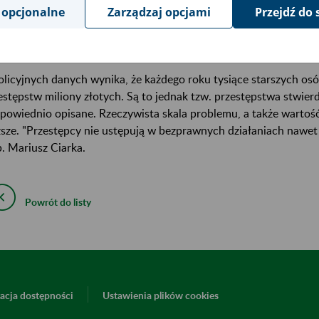
dzieży środków w wyniku oszustw znanych jako metoda „na wnucz
 opcjonalne
Zarządzaj opcjami
Przejdź do 
ząc gotówki przy sobie, a płacąc w sklepie kartą zmniejszamy ryz
adnie – zwraca uwagę Rzecznik Komendanta Głównego Policji ins
olicyjnych danych wynika, że każdego roku tysiące starszych os
estępstw miliony złotych. Są to jednak tzw. przestępstwa stwi
dpowiednio opisane. Rzeczywista skala problemu, a także wartość
sze. "Przestępcy nie ustępują w bezprawnych działaniach nawet
p. Mariusz Ciarka.
Powrót do listy
acja dostępności
Ustawienia plików cookies