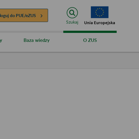
loguj do
PUE/eZUS
Szukaj
y
Baza wiedzy
O ZUS