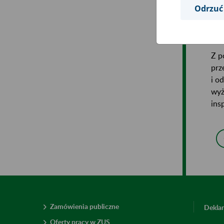
kra
Odrzuć
nos
ukr
Z p
prz
i o
wyż
ins
Zamówienia publiczne
Deklar
Oferty pracy w ZUS