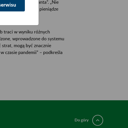
ka” czy „na policjanta”. „Nie
serwisu
yko, że ktoś nam te pieniądze
p. Mariusz Ciarka.
ób traci w wyniku różnych
erdzone, wprowadzone do systemu
 strat, mogą być znacznie
 w czasie pandemii” – podkreśla
Do góry