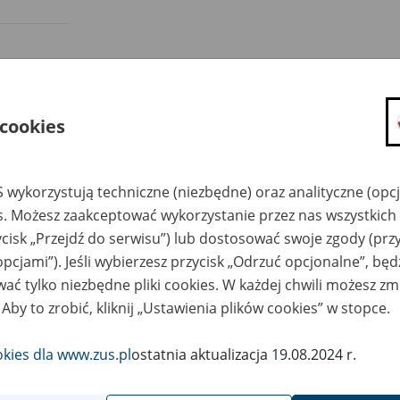
cnie około 75 proc. klientów ZUS otrzymuje świadczen
hunek bankowy. To bezpieczniejszy sposób niż pobieran
 cookies
ekonuje Zakład Ubezpieczeń Społecznych i Komenda Głó
kilkunastu lat wypłaty świadczeń na rachunki bankowe stopnio
 wykorzystują techniczne (niezbędne) oraz analityczne (opc
co ponad 40 proc., a w 2008 roku – połowa. Świadczenie w form
es. Możesz zaakceptować wykorzystanie przez nas wszystkich 
ierają mieszkańcy północnej i północno-zachodniej Polski.
ycisk „Przejdź do serwisu”) lub dostosować swoje zgody (przy
opcjami”). Jeśli wybierzesz przycisk „Odrzuć opcjonalne”, bę
kład Ubezpieczeń Społecznych we współpracy z instytucjami fin
ać tylko niezbędne pliki cookies. W każdej chwili możesz zm
adczeniobiorców do korzystania z bezgotówkowych form wypłat
 Aby to zrobić, kliknij „Ustawienia plików cookies” w stopce.
fesor Gertruda Uścińska, prezes Zakładu Ubezpieczeń Społeczn
okies dla www.zus.pl
ostatnia aktualizacja 19.08.2024 r.
nież Światowa Organizacja Zdrowia rekomenduje obrót bezgot
yko przenoszenia bakterii i wirusów. Wypłata świadczeń na rac