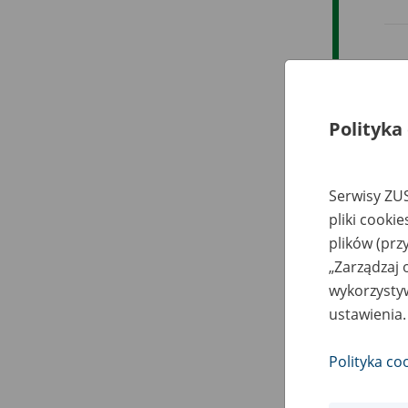
Obe
rac
Polityka
prz
Od 
Serwisy ZUS
nie
pliki cooki
pob
plików (prz
„Zarządzaj 
„Za
wykorzystyw
świ
ustawienia.
pro
Polityka co
Rów
ryz