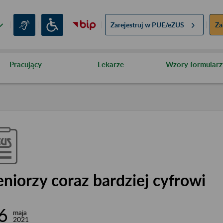
Zarejestruj w
PUE/eZUS
Za
Pracujący
Lekarze
Wzory formularz
eniorzy coraz bardziej cyfrowi
6
maja
2021