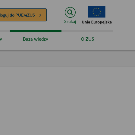
loguj do
PUE/eZUS
Szukaj
y
Baza wiedzy
O ZUS