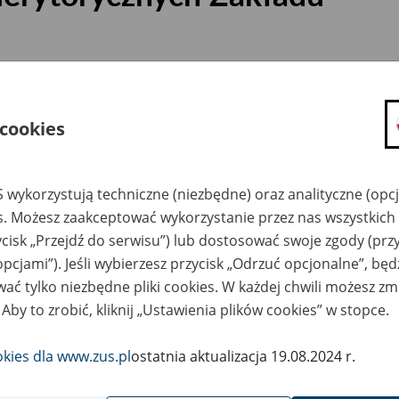
26
czerwca
Zwolnienie z opłacenia składek ZUS – wakacje skła
2026
 cookies
01
marca
Wypłata świadczeń łącznie z rentą rodzinną
2026
18
 wykorzystują techniczne (niezbędne) oraz analityczne (opc
lutego
Subkonto w ZUS - najważniejsze informacje
2026
es. Możesz zaakceptować wykorzystanie przez nas wszystkich 
ycisk „Przejdź do serwisu”) lub dostosować swoje zgody (przy
16
„Stażowe” – jak odebrać odpowiedź na wniosek o wyd
stycznia
2026
opcjami”). Jeśli wybierzesz przycisk „Odrzuć opcjonalne”, bę
doliczenia do stażu pracy (USP)
ać tylko niezbędne pliki cookies. W każdej chwili możesz zm
29
grudnia
 Aby to zrobić, kliknij „Ustawienia plików cookies” w stopce.
„Stażowe” – nowe regulacje i zaświadczenia od 2026 r
2025
22
okies dla www.zus.pl
ostatnia aktualizacja 19.08.2024 r.
grudnia
„Mały ZUS plus” – nowe zasady od 2026 r.
2025