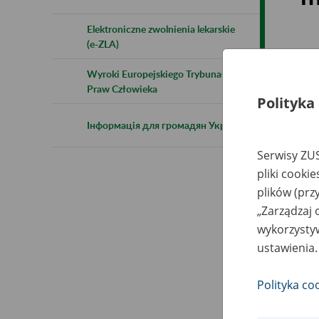
Elektroniczne zwolnienia lekarskie
(e-ZLA)
Wyroki Europejskiego Trybunału
Praw Człowieka
Polityka
Інформація для громадян України
Serwisy ZUS
pliki cooki
plików (prz
„Zarządzaj 
wykorzystyw
ustawienia.
Polityka co