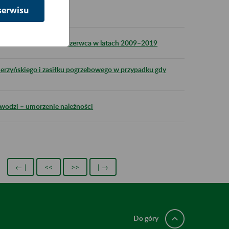
serwisu
lub przeliczonych od czerwca w latach 2009–2019
erzyńskiego i zasiłku pogrzebowego w przypadku gdy
odzi – umorzenie należności
← |
<<
>>
| →
Do góry