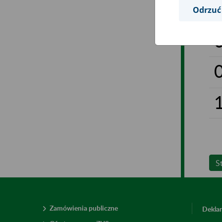
Odrzuć
S
Zamówienia publiczne
Deklar