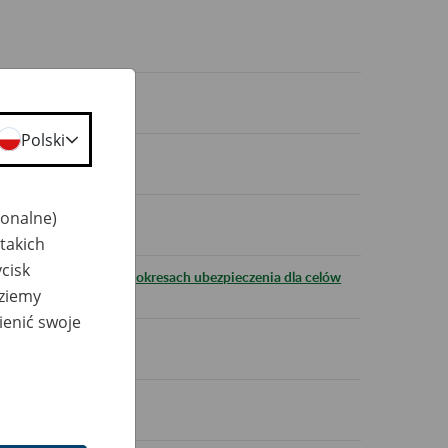
dkowe
Polski
jonalne)
takich
cisk
anie zaświadczenia o okresach ubezpieczenia dla celów
dziemy
ienić swoje
.