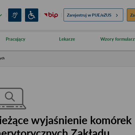
Zarejestruj w
PUE/eZUS
Za
Pracujący
Lekarze
Wzory formularz
ych
ieżące wyjaśnienie komórek
erytorycznych Zakładu