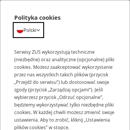
Polityka cookies
Polski
Menu
Szukaj
Serwisy ZUS wykorzystują techniczne
(niezbędne) oraz analityczne (opcjonalne) pliki
cookies. Możesz zaakceptować wykorzystanie
Emerytury
przez nas wszystkich takich plików (przycisk
„Przejdź do serwisu”) lub dostosować swoje
zgody (przycisk „Zarządzaj opcjami”). Jeśli
wybierzesz przycisk „Odrzuć opcjonalne”,
będziemy wykorzystywać tylko niezbędne pliki
Baza zlikwidowanych lub
cookies. W każdej chwili możesz zmienić swoje
przekształconych zakładów pracy
ustawienia. Aby to zrobić, kliknij „Ustawienia
plików cookies” w stopce.