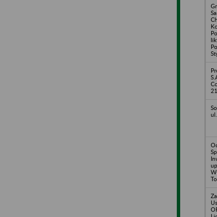
Gm
S
Ch
Ko
Po
li
Po
St
Pr
S.
Co
2
So
ul
Od
Sp
In
up
Wł
To
Za
U
O
Li