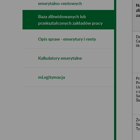
emerytalno-rentowych
N
z
z
Baza zlikwidowanych lub
przekształconych zakładów pracy
De
Opis spraw - emerytury i renty
Ce
li
Kalkulatory emerytalne
mLegitymacja
Pr
Pr
Us
z 
Si
Śl
Źr
St
Ty