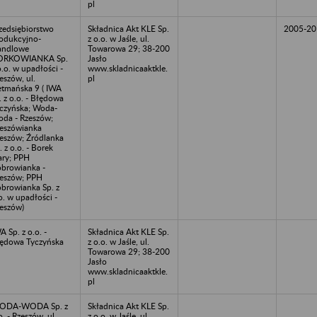
pl
zedsiębiorstwo
Składnica Akt KLE Sp.
2005-20
odukcyjno-
z o.o. w Jaśle, ul.
andlowe
Towarowa 29; 38-200
ORKOWIANKA Sp.
Jasło
o.o. w upadłości -
www.skladnicaaktkle.
eszów, ul.
pl
tmańska 9 ( IWA
. z o.o. - Błędowa
czyńska; Woda-
da - Rzeszów;
eszówianka
eszów; Źródlanka
. z o.o. - Borek
ary; PPH
browianka -
eszów; PPH
browianka Sp. z
o. w upadłości -
eszów)
A Sp. z o.o. -
Składnica Akt KLE Sp.
ędowa Tyczyńska
z o.o. w Jaśle, ul.
Towarowa 29; 38-200
Jasło
www.skladnicaaktkle.
pl
ODA-WODA Sp. z
Składnica Akt KLE Sp.
o. - Rzeszów, ul.
z o.o. w Jaśle, ul.