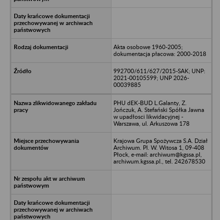
Akta osobowe 1960-2005;
dokumentacja płacowa: 2000-2018
992700/611/627/2015-SAK; UNP:
2021-00105599; UNP 2026-
00039885
PHU dEK-BUD L.Galanty, Z.
Jończuk, A. Stefański Spółka Jawna
w upadłosci likwidacyjnej -
Warszawa, ul. Arkuszowa 178
Krajowa Grupa Spożywcza S.A. Dział
Archiwum. Pl. W. Witosa 1, 09-408
Płock, e-mail: archiwum@kgssa.pl,
archiwum.kgssa.pl., tel. 242678530