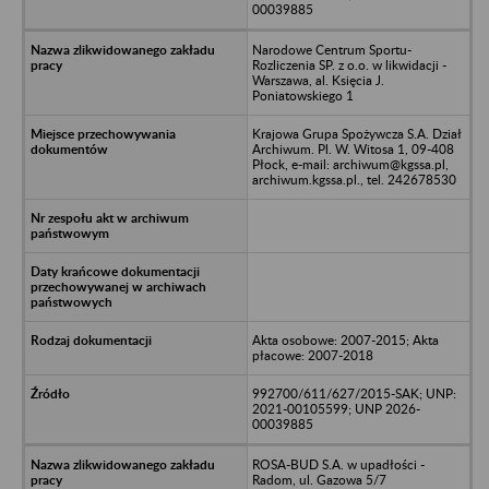
00039885
Narodowe Centrum Sportu-
Rozliczenia SP. z o.o. w likwidacji -
Warszawa, al. Księcia J.
Poniatowskiego 1
Krajowa Grupa Spożywcza S.A. Dział
Archiwum. Pl. W. Witosa 1, 09-408
Płock, e-mail: archiwum@kgssa.pl,
archiwum.kgssa.pl., tel. 242678530
Akta osobowe: 2007-2015; Akta
płacowe: 2007-2018
992700/611/627/2015-SAK; UNP:
2021-00105599; UNP 2026-
00039885
ROSA-BUD S.A. w upadłości -
Radom, ul. Gazowa 5/7