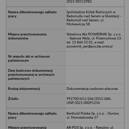
2021-00112982
Spółdzielnia Kółek Rolniczych w
Radomyślu nad Sanem w likwidacji -
Radomyśl nad Sanem, ul.
Mickiewicza 58
Składnica Akt POWIERNIK Sp. z o.o.
– Stalowa Wola, ul. Przemysłowa 13;
tel. 15 844 55 01, e-mail:
powiernik_san@poczta.onet.pl
Dokumentacja osobowo-płacowa
992700/611/266/2015-SAK;
UNP:2021-00091256
Berthold Polska Sp. z o.o. - Dynów,
ul. Fermstalowska 27
AR-POS Sp. z o.o. - Rzeszów, ul.