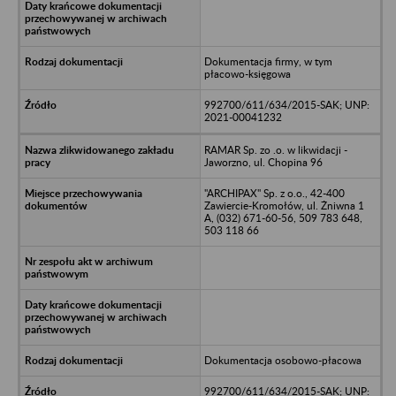
Dokumentacja firmy, w tym
płacowo-księgowa
992700/611/634/2015-SAK; UNP:
2021-00041232
RAMAR Sp. zo .o. w likwidacji -
Jaworzno, ul. Chopina 96
"ARCHIPAX" Sp. z o.o., 42-400
Zawiercie-Kromołów, ul. Żniwna 1
A, (032) 671-60-56, 509 783 648,
503 118 66
Dokumentacja osobowo-płacowa
992700/611/634/2015-SAK; UNP: