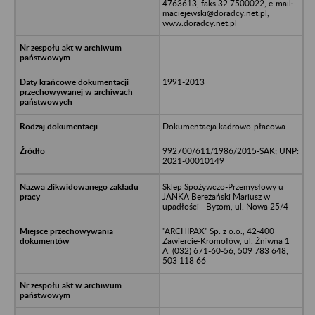
4763613, faks 32 7500022, e-mail:
maciejewski@doradcy.net.pl,
www.doradcy.net.pl
1991-2013
Dokumentacja kadrowo-płacowa
992700/611/1986/2015-SAK; UNP:
2021-00010149
Sklep Spożywczo-Przemysłowy u
JANKA Bereżański Mariusz w
upadłości - Bytom, ul. Nowa 25/4
"ARCHIPAX" Sp. z o.o., 42-400
Zawiercie-Kromołów, ul. Żniwna 1
A, (032) 671-60-56, 509 783 648,
503 118 66