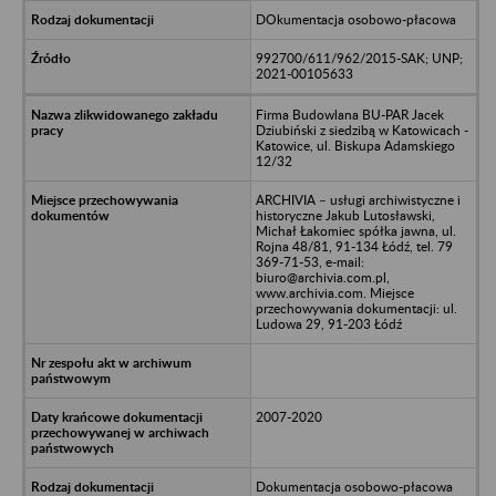
DOkumentacja osobowo-płacowa
992700/611/962/2015-SAK; UNP;
2021-00105633
Firma Budowlana BU-PAR Jacek
Dziubiński z siedzibą w Katowicach -
Katowice, ul. Biskupa Adamskiego
12/32
ARCHIVIA – usługi archiwistyczne i
historyczne Jakub Lutosławski,
Michał Łakomiec spółka jawna, ul.
Rojna 48/81, 91-134 Łódź, tel. 79
369-71-53, e-mail:
biuro@archivia.com.pl,
www.archivia.com. Miejsce
przechowywania dokumentacji: ul.
Ludowa 29, 91-203 Łódź
2007-2020
Dokumentacja osobowo-płacowa