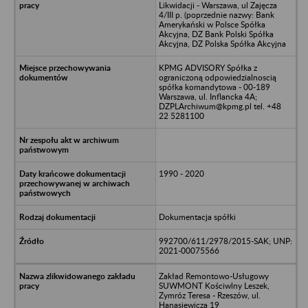
Likwidacji - Warszawa, ul Zajęcza
4/III p. (poprzednie nazwy: Bank
Amerykański w Polsce Spółka
Akcyjna, DZ Bank Polski Spółka
Akcyjna, DZ Polska Spółka Akcyjna
KPMG ADVISORY Spółka z
ograniczoną odpowiedzialnoscią
spółka komandytowa - 00-189
Warszawa, ul. Inflancka 4A;
DZPLArchiwum@kpmg.pl tel. +48
22 5281100
1990 - 2020
Dokumentacja spółki
992700/611/2978/2015-SAK; UNP:
2021-00075566
Zakład Remontowo-Usługowy
SUWMONT Kościwlny Leszek,
Zymróz Teresa - Rzeszów, ul.
Hanasiewicza 19