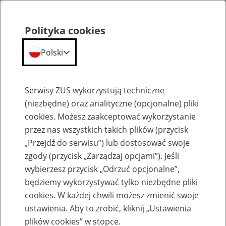
Polityka cookies
Polski
Menu
Szukaj
Serwisy ZUS wykorzystują techniczne
(niezbędne) oraz analityczne (opcjonalne) pliki
cookies. Możesz zaakceptować wykorzystanie
Emerytury
przez nas wszystkich takich plików (przycisk
„Przejdź do serwisu”) lub dostosować swoje
zgody (przycisk „Zarządzaj opcjami”). Jeśli
wybierzesz przycisk „Odrzuć opcjonalne”,
będziemy wykorzystywać tylko niezbędne pliki
Baza zlikwidowanych lub
cookies. W każdej chwili możesz zmienić swoje
przekształconych zakładów pracy
ustawienia. Aby to zrobić, kliknij „Ustawienia
plików cookies” w stopce.