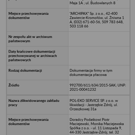
Maja 1A ; ul. Budowlanych 8
"ARCHIPAX" Sp. z o.o., 42-400
Zawiercie-Kromołów, ul. Żniwna 1
A, (032) 671-60-56, 509 783 648,
503 118 66
Dokumentacja firmy w tym
dokumentacja płacowa
992700/611/634/2015-SAK; UNP:
2021-00041232
POL-EKO SERVICE SP. z o.o. w
likwidacji - Jastrzębie Zdrój, ul.
Orzeszkowej 31a
Doradcy Podatkowi Piotr
Maciejewski, Monika Maciejewska
Spółka z o.o. - ul. 11 Listopada 9,
44-330 Jastrzębie-Zdrój, tel. 32