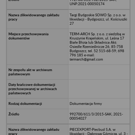
UNP:2021-00050174
Targi Bydgoskie SOWO Sp. z o.o. w
likwidacji - Bydgoszcz, ul. Kościuszki
27
TERM-ARCH Sp. z o.o. z siedzibą w
Kruszynie Krajeńskim, ul. Leśna 17
Białe Błota lub Składnica Akt:
Osiedle Rzemieślnicze 26, 85-758
Bydgoszcz, tel. 52 515-68-59; 698
796 185 e-mail:
termarch@gmail.com
Dokumentacja firmy
992700/611/3/2015-SAK; 2021-
00054027
PIECEXPORT-Piecbud S.A. w
likwidacji - Dąbrowa Górnicza, ul. 3 -