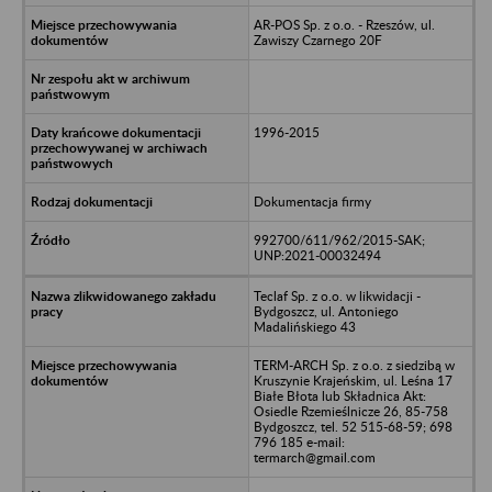
AR-POS Sp. z o.o. - Rzeszów, ul.
Zawiszy Czarnego 20F
1996-2015
Dokumentacja firmy
992700/611/962/2015-SAK;
UNP:2021-00032494
Teclaf Sp. z o.o. w likwidacji -
Bydgoszcz, ul. Antoniego
Madalińskiego 43
TERM-ARCH Sp. z o.o. z siedzibą w
Kruszynie Krajeńskim, ul. Leśna 17
Białe Błota lub Składnica Akt:
Osiedle Rzemieślnicze 26, 85-758
Bydgoszcz, tel. 52 515-68-59; 698
796 185 e-mail:
termarch@gmail.com