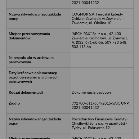
2021-00041232
COGNOR S.A. Ferrostal Łabędy
Oddział Zawiercie w Zawierciu -
Zawiercie, ul. Okólna 10
"ARCHIPAX" Sp. z o.o., 42-400
Zawiercie-Kromołów, ul. Żniwna 1
A, (032) 671-60-56, 509 783 648,
503 118 66
Dokumentacja osobowa
992700/611/634/2015-SAK; UNP:
2021-00041232
Pośrednictwo Finansowe Kredyty-
Chwilówki Sp. z o.o. w upadłości -
Tychy, ul. Fabryczna 12
"ARCHIPAX" Sp. z o.o., 42-400