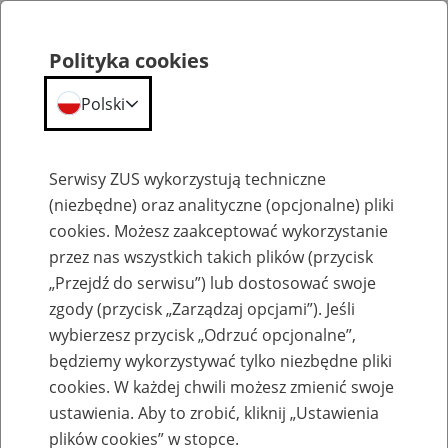
Polityka cookies
Polski
Menu
Szukaj
Serwisy ZUS wykorzystują techniczne
(niezbędne) oraz analityczne (opcjonalne) pliki
cookies. Możesz zaakceptować wykorzystanie
Emerytury
przez nas wszystkich takich plików (przycisk
„Przejdź do serwisu”) lub dostosować swoje
zgody (przycisk „Zarządzaj opcjami”). Jeśli
wybierzesz przycisk „Odrzuć opcjonalne”,
będziemy wykorzystywać tylko niezbędne pliki
Baza zlikwidowanych lub
cookies. W każdej chwili możesz zmienić swoje
przekształconych zakładów pracy
ustawienia. Aby to zrobić, kliknij „Ustawienia
plików cookies” w stopce.