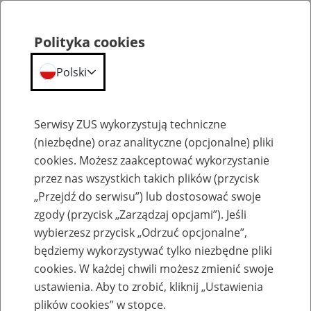
Polityka cookies
Polski
Menu
Szukaj
Serwisy ZUS wykorzystują techniczne
(niezbędne) oraz analityczne (opcjonalne) pliki
cookies. Możesz zaakceptować wykorzystanie
Emerytury
przez nas wszystkich takich plików (przycisk
„Przejdź do serwisu”) lub dostosować swoje
zgody (przycisk „Zarządzaj opcjami”). Jeśli
wybierzesz przycisk „Odrzuć opcjonalne”,
będziemy wykorzystywać tylko niezbędne pliki
Baza zlikwidowanych lub
cookies. W każdej chwili możesz zmienić swoje
przekształconych zakładów pracy
ustawienia. Aby to zrobić, kliknij „Ustawienia
plików cookies” w stopce.