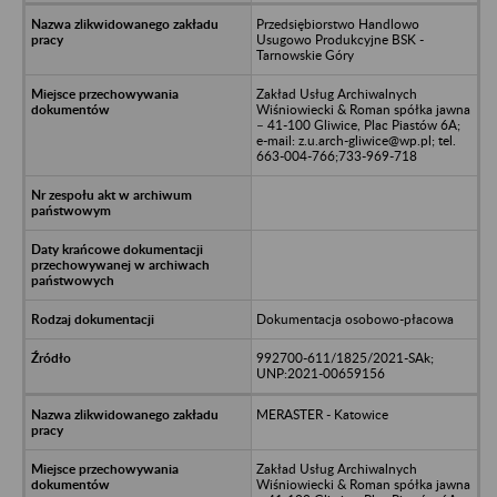
Przedsiębiorstwo Handlowo
Usugowo Produkcyjne BSK -
Tarnowskie Góry
Zakład Usług Archiwalnych
Wiśniowiecki & Roman spółka jawna
– 41-100 Gliwice, Plac Piastów 6A;
e-mail: z.u.arch-gliwice@wp.pl; tel.
663-004-766;733-969-718
Dokumentacja osobowo-płacowa
992700-611/1825/2021-SAk;
UNP:2021-00659156
MERASTER - Katowice
Zakład Usług Archiwalnych
Wiśniowiecki & Roman spółka jawna