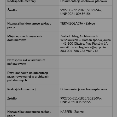
Dokumentacja osobowo-płacowa
992700-611/1825/2021-SAk;
UNP:2021-00659156
TERMIZOLACJA - Zabrze
Zakład Usług Archiwalnych
Wiśniowiecki & Roman spółka jawna
– 41-100 Gliwice, Plac Piastów 6A;
e-mail: z.u.arch-gliwice@wp.pl; tel.
663-004-766;733-969-718
Dokumentacja osobowo-płacowa
992700-611/1825/2021-SAk;
UNP:2021-00659156
KAEFER - Zabrze