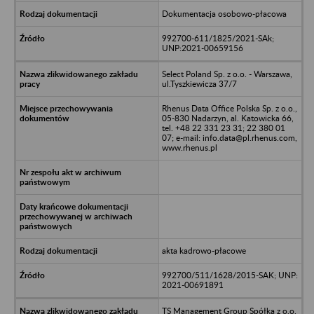
Dokumentacja osobowo-płacowa
992700-611/1825/2021-SAk;
UNP:2021-00659156
Select Poland Sp. z o.o. - Warszawa,
ul.Tyszkiewicza 37/7
Rhenus Data Office Polska Sp. z o.o.,
05-830 Nadarzyn, al. Katowicka 66,
tel. +48 22 331 23 31; 22 380 01
07; e-mail: info.data@pl.rhenus.com,
www.rhenus.pl
akta kadrowo-płacowe
992700/511/1628/2015-SAK; UNP:
2021-00691891
TS Management Group Spółka z o.o.