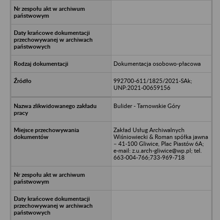
Dokumentacja osobowo-płacowa
992700-611/1825/2021-SAk;
UNP:2021-00659156
Bulider - Tarnowskie Góry
Zakład Usług Archiwalnych
Wiśniowiecki & Roman spółka jawna
– 41-100 Gliwice, Plac Piastów 6A;
e-mail: z.u.arch-gliwice@wp.pl; tel.
663-004-766;733-969-718