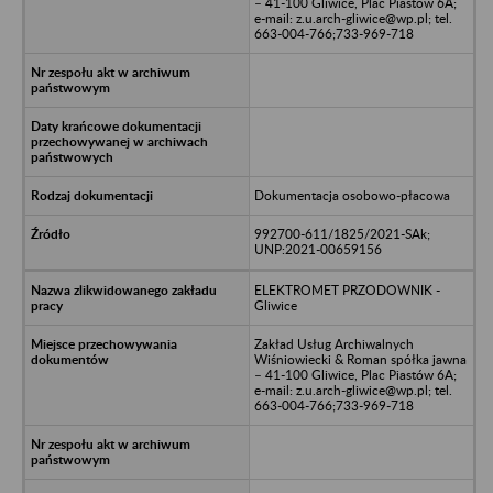
– 41-100 Gliwice, Plac Piastów 6A;
e-mail: z.u.arch-gliwice@wp.pl; tel.
663-004-766;733-969-718
Dokumentacja osobowo-płacowa
992700-611/1825/2021-SAk;
UNP:2021-00659156
ELEKTROMET PRZODOWNIK -
Gliwice
Zakład Usług Archiwalnych
Wiśniowiecki & Roman spółka jawna
– 41-100 Gliwice, Plac Piastów 6A;
e-mail: z.u.arch-gliwice@wp.pl; tel.
663-004-766;733-969-718