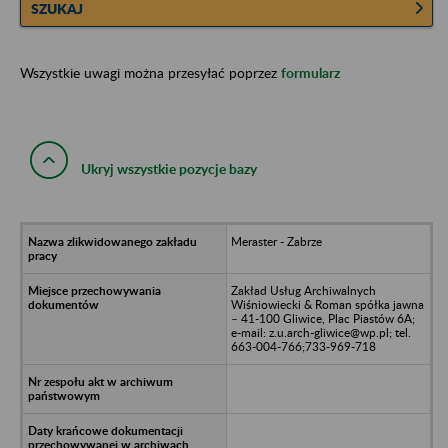
SZUKAJ
Wszystkie uwagi można przesyłać poprzez
formularz
Ukryj wszystkie pozycje bazy
Meraster - Zabrze
Zakład Usług Archiwalnych
Wiśniowiecki & Roman spółka jawna
– 41-100 Gliwice, Plac Piastów 6A;
e-mail: z.u.arch-gliwice@wp.pl; tel.
663-004-766;733-969-718