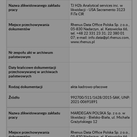
TJ H2b Analytical services inc. w
likwidacji - USA Sacramento 3123
FiTe CIR
Rhenus Data Office Polska Sp. z o.o.,
05-830 Nadarzyn, al. Katowicka 66,
tel. +48 22 331 23 31; 22 380 01
07; e-mail: info.data@pl.rhenus.com,
www.rhenus.pl
akta kadrowo-płacowe
992700/511/1628/2015-SAK; UNP:
2021-00691891
MARDEGAN POLSKA Sp. z o.o. w
likwidacji - Bielsko-Biała, ul. Michała
Grażyńskiego 12
Rhenus Data Office Polska Sp. z o.o.,
05-830 Nadarzyn, al. Katowicka 66,