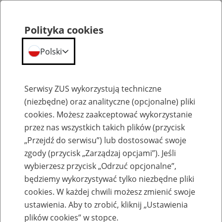
Polityka cookies
Polski
Menu
Szukaj
Serwisy ZUS wykorzystują techniczne
(niezbędne) oraz analityczne (opcjonalne) pliki
cookies. Możesz zaakceptować wykorzystanie
Emerytury
przez nas wszystkich takich plików (przycisk
„Przejdź do serwisu”) lub dostosować swoje
zgody (przycisk „Zarządzaj opcjami”). Jeśli
wybierzesz przycisk „Odrzuć opcjonalne”,
będziemy wykorzystywać tylko niezbędne pliki
Baza zlikwidowanych lub
cookies. W każdej chwili możesz zmienić swoje
przekształconych zakładów pracy
ustawienia. Aby to zrobić, kliknij „Ustawienia
plików cookies” w stopce.