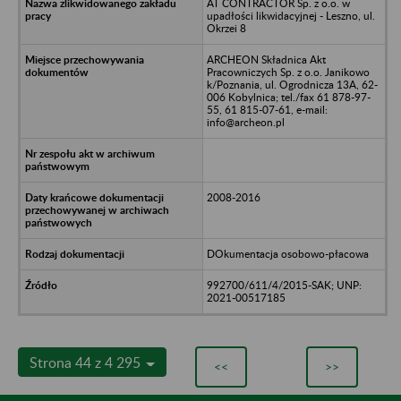
AT CONTRACTOR Sp. z o.o. w
upadłości likwidacyjnej - Leszno, ul.
Okrzei 8
ARCHEON Składnica Akt
Pracowniczych Sp. z o.o. Janikowo
k/Poznania, ul. Ogrodnicza 13A, 62-
006 Kobylnica; tel./fax 61 878-97-
55, 61 815-07-61, e-mail:
info@archeon.pl
2008-2016
DOkumentacja osobowo-płacowa
992700/611/4/2015-SAK; UNP:
2021-00517185
Strona 44 z 4 295
<<
>>