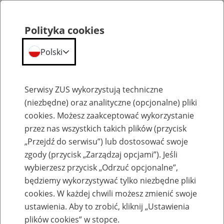
Polityka cookies
Polski
Menu
Szukaj
Serwisy ZUS wykorzystują techniczne
(niezbędne) oraz analityczne (opcjonalne) pliki
cookies. Możesz zaakceptować wykorzystanie
Emerytury
przez nas wszystkich takich plików (przycisk
„Przejdź do serwisu”) lub dostosować swoje
zgody (przycisk „Zarządzaj opcjami”). Jeśli
wybierzesz przycisk „Odrzuć opcjonalne”,
będziemy wykorzystywać tylko niezbędne pliki
Baza zlikwidowanych lub
cookies. W każdej chwili możesz zmienić swoje
przekształconych zakładów pracy
ustawienia. Aby to zrobić, kliknij „Ustawienia
plików cookies” w stopce.