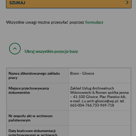
SZUKAJ
Wszystkie uwagi można przesyłać poprzez
formularz
Ukryj wszystkie pozycje bazy
Bison - Gliwice
Zakład Usług Archiwalnych
Wiśniowiecki & Roman spółka jawna
– 41-100 Gliwice, Plac Piastów 6A;
e-mail: z.u.arch-gliwice@wp.pl; tel.
663-004-766;733-969-718