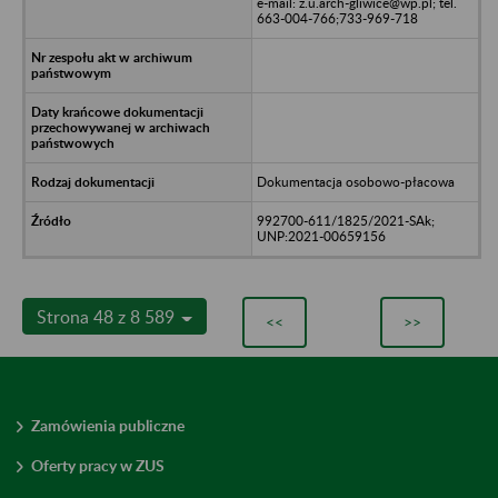
e-mail: z.u.arch-gliwice@wp.pl; tel.
663-004-766;733-969-718
Dokumentacja osobowo-płacowa
992700-611/1825/2021-SAk;
UNP:2021-00659156
Strona 48 z 8 589
<<
>>
Zamówienia publiczne
Oferty pracy w ZUS