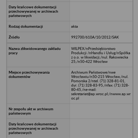
akta
992700/610A/10/2012/SAK
WILPEX/nPrzedsiębiorstwo
Produkcji /nHandlu i Usług/nSpółka
z o.o. w likwidacji,/nul. Rakowiecka
25,/n50-422 Wrocław
Archiwum Państwowe/nwe
Wrocławiu/n50-215 Wrocław,/nul.
Pomorska 2/ntel. (71) 328-81-01,
dyr. (71) 328-83-95,/nfax: (71) 328-
80-45,/ne-mail:
sekretariat@ap.wroc.pl;/nwww.ap.wr
oc.pl