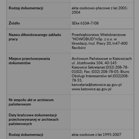
akta osobowo-płacowe z lat 2001-
2004
SEke 610A-7/08
Przedsiębiorstwo Wielobranżowe
"NOWOBUD"/nSp. z o.o. w
likwidacji,/nul. Pracy 20,/n47-400
Racibórz
Archiwum Państwowe w Katowicach
ul. Józefowska 104, 40-145
Katowice Sekretariat (032) 208-78-
01(02), Fax: (032) 208-78-05; Biuro
Obsługi Interesantów tel.(032)208-
78-55,
kancelaria@katowice.ap.gov.pl
www.katowice.ap.gov.pl
akta osobowe z lat 1995-2007