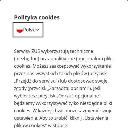
Polityka cookies
Polski
Menu
Szukaj
Serwisy ZUS wykorzystują techniczne
(niezbędne) oraz analityczne (opcjonalne) pliki
cookies. Możesz zaakceptować wykorzystanie
Emerytury
przez nas wszystkich takich plików (przycisk
„Przejdź do serwisu”) lub dostosować swoje
zgody (przycisk „Zarządzaj opcjami”). Jeśli
wybierzesz przycisk „Odrzuć opcjonalne”,
będziemy wykorzystywać tylko niezbędne pliki
Baza zlikwidowanych lub
cookies. W każdej chwili możesz zmienić swoje
przekształconych zakładów pracy
ustawienia. Aby to zrobić, kliknij „Ustawienia
plików cookies” w stopce.