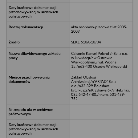
akta osobowo-płacowe z lat 2005-
2009
SEKE 610A-10/04
Calsonic Kansei Poland /nSp. z o.o.
w likwidacji/nw Ostrowie
Wielkopolskim,/nul. Wodna
15,/n63-400 Ostrów Wielkopolski
Zakład Obsługi
Archiwalnej/n"ARPAD" Sp. z
o.o./n32-329 Bolesław
k/Olkusza/nKrzykawa 6-7/nTel./Fax:
032 642-47-80,/nkom. 501-439-
752