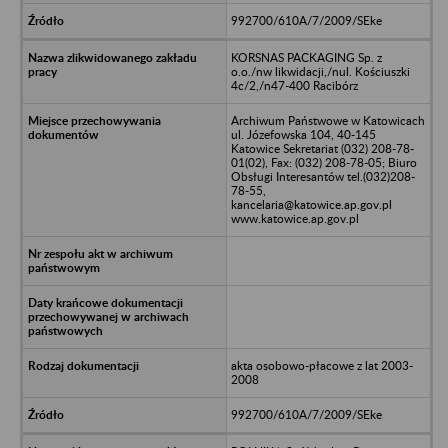
992700/610A/7/2009/SEke
KORSNAS PACKAGING Sp. z
o.o./nw likwidacji,/nul. Kościuszki
4c/2,/n47-400 Racibórz
Archiwum Państwowe w Katowicach
ul. Józefowska 104, 40-145
Katowice Sekretariat (032) 208-78-
01(02), Fax: (032) 208-78-05; Biuro
Obsługi Interesantów tel.(032)208-
78-55,
kancelaria@katowice.ap.gov.pl
www.katowice.ap.gov.pl
akta osobowo-płacowe z lat 2003-
2008
992700/610A/7/2009/SEke