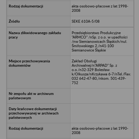
akta osobowo-płacowe z lat 1998-
2008
SEKE 610A-5/08
Przedsiębiorstwo Produkcyjne
"ARMCO" /nSp. z o.o. w upadłości
/nw Siemianowicach Śląskich/nul.
Śmiłowskiego 2,/n41-100
Siemianowice Śląskie
Zakład Obsługi
Archiwalnej/n"ARPAD" Sp. z
o.o./n32-329 Bolesław
k/Olkusza/nKrzykawa 6-7/nTel./Fax:
032 642-47-80,/nkom. 501-439-
752
akta osobowo-płacowe z lat 1990-
2008