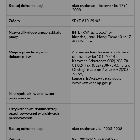
akta osobowo-płacowe z lat 1991-
2008
SEKE-610-39/03
INTERPAK Sp. z o.o./nw
likwidacji,/nul. Nowy Zamek 3,/n47-
400 Racibórz
Archiwum Państwowe w Katowicach
ul. Józefowska 104, 40-145
Katowice Sekretariat (032) 208-78-
01(02), Fax: (032) 208-78-05; Biuro
Obsługi Interesantów tel.(032)208-
78-55,
kancelaria@katowice.ap.gov.pl
www.katowice.ap.gov.pl
akta osobowe z lat 2005-2008
992700/610A/7/2009/SEke