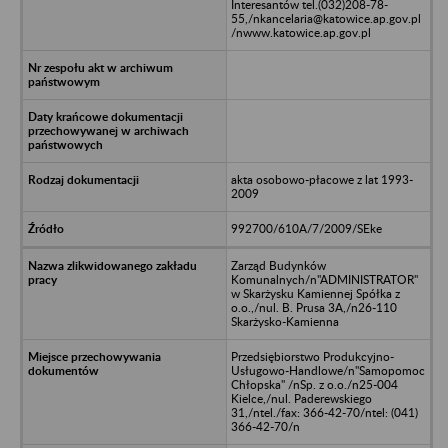
Interesantów tel.(032)208-78-
55,/nkancelaria@katowice.ap.gov.pl
/nwww.katowice.ap.gov.pl
akta osobowo-płacowe z lat 1993-
2009
992700/610A/7/2009/SEke
Zarząd Budynków
Komunalnych/n"ADMINISTRATOR"
w Skarżysku Kamiennej Spółka z
o.o.,/nul. B. Prusa 3A,/n26-110
Skarżysko-Kamienna
Przedsiębiorstwo Produkcyjno-
Usługowo-Handlowe/n"Samopomoc
Chłopska" /nSp. z o.o./n25-004
Kielce,/nul. Paderewskiego
31,/ntel./fax: 366-42-70/ntel: (041)
366-42-70/n