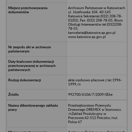
Archiwum Państwowe w Katowicach
ul. Józefowska 104, 40-145
Katowice Sekretariat (032) 208-78-
01(02), Fax: (032) 208-78-05; Biuro
Obsługi Interesantów tel.(032)208-
78-55,
kancelaria@katowice.ap.gov.pl
www.katowice.ap.gov.pl
akta osobowo-płacowe z lat 1996-
1999,/n
992700/610A/7/2009/SEke
Przedsiębiorstwo Przemysłu
Drzewnego DREMEX w Sosnowcu
/nZakład Produkcyjny w
Preczowie,42-512 Preczów,/nul.
Polna 67