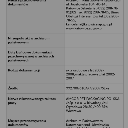
Archiwum Państwowe w Katowicach
ul. Józefowska 104, 40-145
Katowice Sekretariat (032) 208-78-
01(02), Fax: (032) 208-78-05; Biuro
Obsługi Interesantów tel.(032)208-
78-55,
kancelaria@katowice.ap.gov.pl
www.katowice.ap.gov.pl
akta osobowe z lat 2002-
2008,/nakta płacowe z lat 2002-
2007
992700/610A/7/2009/SEke
AMCOR PET PACKAGING POLSKA
/nSp. z o.o. w likwidacji,/nul.
Ogrodowa 28/30,/n00-896
Warszawa
Archiwum Państwowe w
Katowicach/nul. Józefowska