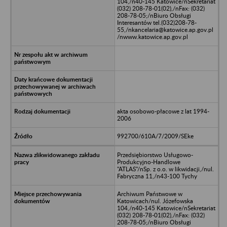
104,/n40-145 Katowice/nSekretariat
(032) 208-78-01(02),/nFax: (032)
208-78-05;/nBiuro Obsługi
Interesantów tel.(032)208-78-
55,/nkancelaria@katowice.ap.gov.pl
/nwww.katowice.ap.gov.pl
akta osobowo-płacowe z lat 1994-
2006
992700/610A/7/2009/SEke
Przedsiębiorstwo Usługowo-
Produkcyjno-Handlowe
"ATLAS"/nSp. z o.o. w likwidacji,/nul.
Fabryczna 11,/n43-100 Tychy
Archiwum Państwowe w
Katowicach/nul. Józefowska
104,/n40-145 Katowice/nSekretariat
(032) 208-78-01(02),/nFax: (032)
208-78-05;/nBiuro Obsługi