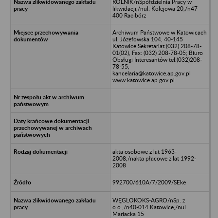
ROLNIK/nSpółdzielnia Pracy w
likwidacji,/nul. Kolejowa 20,/n47-
400 Racibórz
Archiwum Państwowe w Katowicach
ul. Józefowska 104, 40-145
Katowice Sekretariat (032) 208-78-
01(02), Fax: (032) 208-78-05; Biuro
Obsługi Interesantów tel.(032)208-
78-55,
kancelaria@katowice.ap.gov.pl
www.katowice.ap.gov.pl
akta osobowe z lat 1963-
2008,/nakta płacowe z lat 1992-
2008
992700/610A/7/2009/SEke
WĘGLOKOKS-AGRO/nSp. z
o.o.,/n40-014 Katowice,/nul.
Mariacka 15