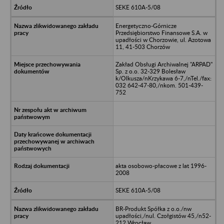
SEKE 610A-5/08
Energetyczno-Górnicze
Przedsiębiorstwo Finansowe S.A. w
upadłości w Chorzowie, ul. Azotowa
11, 41-503 Chorzów
Zakład Obsługi Archiwalnej "ARPAD"
Sp. z o.o. 32-329 Bolesław
k/Olkusza/nKrzykawa 6-7,/nTel./fax:
032 642-47-80,/nkom. 501-439-
752
akta osobowo-płacowe z lat 1996-
2008
SEKE 610A-5/08
BR-Produkt Spółka z o.o./nw
upadłości,/nul. Czołgistów 45,/n52-
212 Wrocław