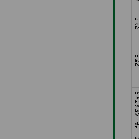
Br
z 
Bo
PO
By
Fo
Pr
Te
H
Sł
Eu
Wo
Ja
ul
7
K