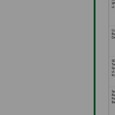
SP
ul
LU
By
De
S
Te
Sp
ul
Kr
Sp
Ro
Po
Ba