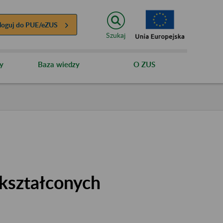
loguj do
PUE/eZUS
Szukaj
y
Baza wiedzy
O ZUS
kształconych