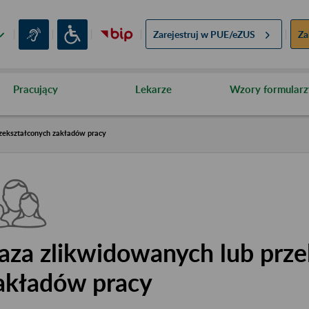
Zarejestruj w
PUE/eZUS
Za
Pracujący
Lekarze
Wzory formularz
zekształconych zakładów pracy
aza zlikwidowanych lub prze
akładów pracy