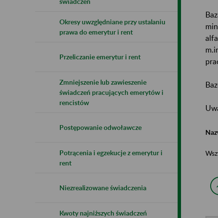
świadczeń
Baz
Okresy uwzględniane przy ustalaniu
min
prawa do emerytur i rent
alf
m.i
Przeliczanie emerytur i rent
pra
Zmniejszenie lub zawieszenie
Baz
świadczeń pracujących emerytów i
rencistów
Uwa
Postępowanie odwoławcze
Naz
Potrącenia i egzekucje z emerytur i
Wsz
rent
Niezrealizowane świadczenia
Kwoty najniższych świadczeń