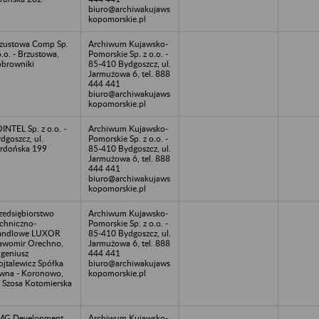
biuro@archiwakujaws
kopomorskie.pl
zustowa Comp Sp.
Archiwum Kujawsko-
o.o. - Brzustowa,
Pomorskie Sp. z o.o. -
browniki
85-410 Bydgoszcz, ul.
Jarmużowa 6, tel. 888
444 441
biuro@archiwakujaws
kopomorskie.pl
INTEL Sp. z o.o. -
Archiwum Kujawsko-
dgoszcz, ul.
Pomorskie Sp. z o.o. -
rdońska 199
85-410 Bydgoszcz, ul.
Jarmużowa 6, tel. 888
444 441
biuro@archiwakujaws
kopomorskie.pl
zedsiębiorstwo
Archiwum Kujawsko-
chniczno-
Pomorskie Sp. z o.o. -
andlowe LUXOR
85-410 Bydgoszcz, ul.
awomir Orechno,
Jarmużowa 6, tel. 888
geniusz
444 441
jtalewicz Spółka
biuro@archiwakujaws
wna - Koronowo,
kopomorskie.pl
. Szosa Kotomierska
MG Development
Archiwum Kujawsko-