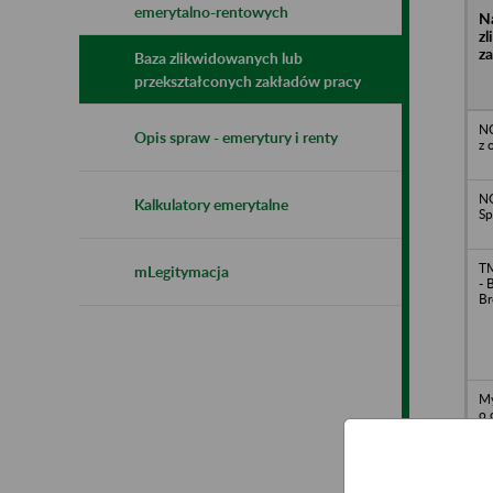
emerytalno-rentowych
N
z
z
Baza zlikwidowanych lub
przekształconych zakładów pracy
N
Opis spraw - emerytury i renty
z 
N
Kalkulatory emerytalne
Sp
TM
mLegitymacja
- 
Br
My
o.
Dą