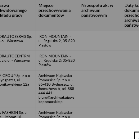
azwa
Miejsce
Nr zespołu akt w
Daty k
likwidowanego
przechowywania
archiwum
dokume
akładu pracy
dokumentów
państwowym
przech
archiw
państw
ORAUTOSERVIS Sp.
IRON MOUNTAIN -
o.o - Warszawa
ul. Regulska 2; 05-820
Piastów
ORAUTOCENTRM
IRON MOUNTAIN -
. z o.o. - Warszawa
ul. Regulska 2; 05-820
Piastów
 GROUP Sp. z o.o
Archiwum Kujawsko-
Bydgoszcz, ul.
Pomorskie Sp. z o.o. -
onikowskiego 12a
85-410 Bydgoszcz, ul.
Jarmużowa 6, tel. 888
444 441
biuro@archiwakujaws
kopomorskie.pl
 FASHION Sp. z
Archiwum Kujawsko-
o. - Morag, ul.
Pomorskie Sp. z o.o. -
browskiego 16B
85-410 Bydgoszcz, ul.
Jarmużowa 6, tel. 888
444 441
biuro@archiwakujaws
kopomorskie.pl