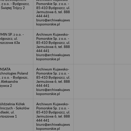
. z o.o. - Bydgoszcz,
Pomorskie Sp. z o.o. -
. Świętej Trójcy 2
85-410 Bydgoszcz, ul.
Jarmużowa 6, tel. 888
444 441
biuro@archiwakujaws
kopomorskie.pl
MIN SP. z o.o. -
Archiwum Kujawsko-
dgoszcz, ul.
Pomorskie Sp. z o.o. -
szczowa 63a
85-410 Bydgoszcz, ul.
Jarmużowa 6, tel. 888
444 441
biuro@archiwakujaws
kopomorskie.pl
ENSATA
Archiwum Kujawsko-
chnologies Poland
Pomorskie Sp. z o.o. -
. z o.o. - Bydgoszc,
85-410 Bydgoszcz, ul.
. Aleksandra
Jarmużowa 6, tel. 888
zywca 2
444 441
biuro@archiwakujaws
kopomorskie.pl
ółdzielnia Kółek
Archiwum Kujawsko-
lniczych - Sokołów
Pomorskie Sp. z o.o. -
dlaski, ul.
85-410 Bydgoszcz, ul.
rtoszowa 1
Jarmużowa 6, tel. 888
444 441
biuro@archiwakujaws
kopomorskie.pl