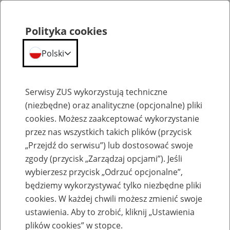
Polityka cookies
Polski
Menu
Szukaj
Serwisy ZUS wykorzystują techniczne
(niezbędne) oraz analityczne (opcjonalne) pliki
cookies. Możesz zaakceptować wykorzystanie
Emerytury
przez nas wszystkich takich plików (przycisk
„Przejdź do serwisu”) lub dostosować swoje
zgody (przycisk „Zarządzaj opcjami”). Jeśli
wybierzesz przycisk „Odrzuć opcjonalne”,
będziemy wykorzystywać tylko niezbędne pliki
Baza zlikwidowanych lub
cookies. W każdej chwili możesz zmienić swoje
przekształconych zakładów pracy
ustawienia. Aby to zrobić, kliknij „Ustawienia
plików cookies” w stopce.