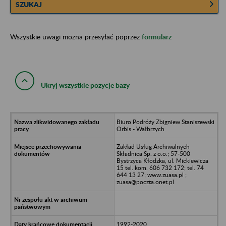
SZUKAJ
Wszystkie uwagi można przesyłać poprzez
formularz
Ukryj wszystkie pozycje bazy
Biuro Podróży Zbigniew Staniszewski
Orbis - Wałbrzych
Zakład Usług Archiwalnych
Składnica Sp. z o.o.; 57-500
Bystrzyca Kłodzka, ul. Mickiewicza
15 tel. kom. 606 732 172; tel. 74
644 13 27; www.zuasa.pl ;
zuasa@poczta.onet.pl
1992-2020