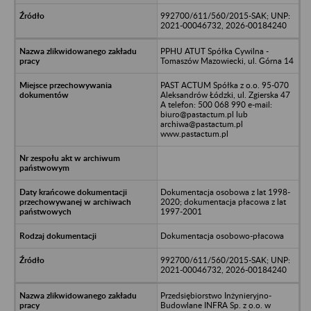
992700/611/560/2015-SAK; UNP:
2021-00046732, 2026-00184240
PPHU ATUT Spółka Cywilna -
Tomaszów Mazowiecki, ul. Górna 14
PAST ACTUM Spółka z o.o. 95-070
Aleksandrów Łódzki, ul. Zgierska 47
A telefon: 500 068 990 e-mail:
biuro@pastactum.pl lub
archiwa@pastactum.pl
www.pastactum.pl
Dokumentacja osobowa z lat 1998-
2020; dokumentacja płacowa z lat
1997-2001
Dokumentacja osobowo-płacowa
992700/611/560/2015-SAK; UNP:
2021-00046732, 2026-00184240
Przedsiębiorstwo Inżynieryjno-
Budowlane INFRA Sp. z o.o. w