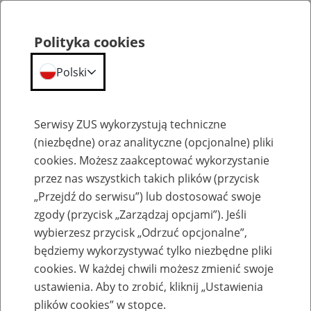
Polityka cookies
Polski
Menu
Szukaj
Serwisy ZUS wykorzystują techniczne
(niezbędne) oraz analityczne (opcjonalne) pliki
cookies. Możesz zaakceptować wykorzystanie
Emerytury
przez nas wszystkich takich plików (przycisk
„Przejdź do serwisu”) lub dostosować swoje
zgody (przycisk „Zarządzaj opcjami”). Jeśli
wybierzesz przycisk „Odrzuć opcjonalne”,
będziemy wykorzystywać tylko niezbędne pliki
Baza zlikwidowanych lub
cookies. W każdej chwili możesz zmienić swoje
przekształconych zakładów pracy
ustawienia. Aby to zrobić, kliknij „Ustawienia
plików cookies” w stopce.