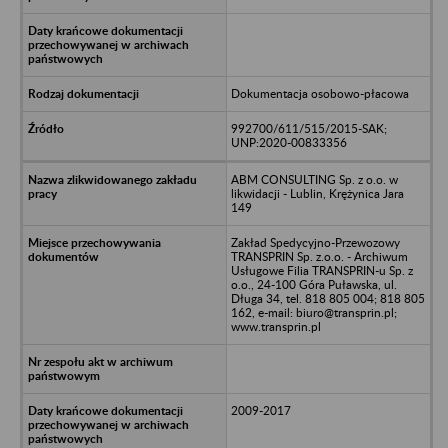
Dokumentacja osobowo-płacowa
992700/611/515/2015-SAK;
UNP:2020-00833356
ABM CONSULTING Sp. z o.o. w
likwidacji - Lublin, Krężynica Jara
149
Zakład Spedycyjno-Przewozowy
TRANSPRIN Sp. z.o.o. - Archiwum
Usługowe Filia TRANSPRIN-u Sp. z
o.o., 24-100 Góra Puławska, ul.
Długa 34, tel. 818 805 004; 818 805
162, e-mail: biuro@transprin.pl;
www.transprin.pl
2009-2017