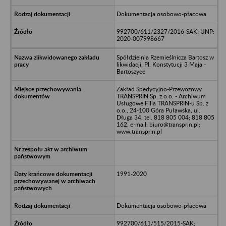
Dokumentacja osobowo-płacowa
992700/611/2327/2016-SAK; UNP:
2020-007998667
Spółdzielnia Rzemieślnicza Bartosz w
likwidacji, Pl. Konstytucji 3 Maja -
Bartoszyce
Zakład Spedycyjno-Przewozowy
TRANSPRIN Sp. z.o.o. - Archiwum
Usługowe Filia TRANSPRIN-u Sp. z
o.o., 24-100 Góra Puławska, ul.
Długa 34, tel. 818 805 004; 818 805
162, e-mail: biuro@transprin.pl;
www.transprin.pl
1991-2020
Dokumentacja osobowo-płacowa
992700/611/515/2015-SAK;