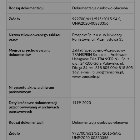
Dokumentacja osobowo-płacowa
992700/611/515/2015-SAK;
UNP:2020-00833356
Prospekt Sp. z o.o. w likwidacji -
Poniatowa, ul. Przemysłowa 35
Zakład Spedycyjno-Przewozowy
TRANSPRIN Sp. z.o.o. - Archiwum
Usługowe Filia TRANSPRIN-u Sp. z
o.o., 24-100 Góra Puławska, ul.
Długa 34, tel. 818 805 004; 818 805
162, e-mail: biuro@transprin.pl;
www.transprin.pl
1999-2020
Dokumentacja osobowo-płacowa
992700/611/515/2015-SAK;
UNP:2020-00833356