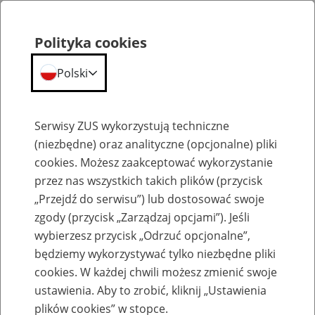
Polityka cookies
Polski
Menu
Szukaj
Serwisy ZUS wykorzystują techniczne
(niezbędne) oraz analityczne (opcjonalne) pliki
cookies. Możesz zaakceptować wykorzystanie
Emerytury
przez nas wszystkich takich plików (przycisk
„Przejdź do serwisu”) lub dostosować swoje
zgody (przycisk „Zarządzaj opcjami”). Jeśli
wybierzesz przycisk „Odrzuć opcjonalne”,
będziemy wykorzystywać tylko niezbędne pliki
Baza zlikwidowanych lub
cookies. W każdej chwili możesz zmienić swoje
przekształconych zakładów pracy
ustawienia. Aby to zrobić, kliknij „Ustawienia
plików cookies” w stopce.