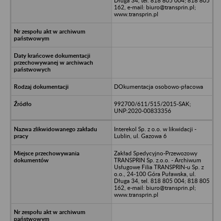
Długa 34, tel. 818 805 004; 818 805
162, e-mail: biuro@transprin.pl;
www.transprin.pl
DOkumentacja osobowo-płacowa
992700/611/515/2015-SAK;
UNP:2020-00833356
Interekol Sp. z o.o. w likwidacji -
Lublin, ul. Gazowa 6
Zakład Spedycyjno-Przewozowy
TRANSPRIN Sp. z.o.o. - Archiwum
Usługowe Filia TRANSPRIN-u Sp. z
o.o., 24-100 Góra Puławska, ul.
Długa 34, tel. 818 805 004; 818 805
162, e-mail: biuro@transprin.pl;
www.transprin.pl