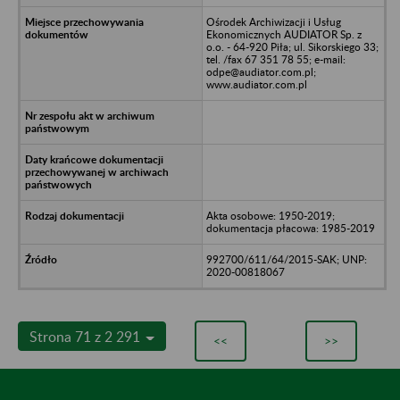
Ośrodek Archiwizacji i Usług
Ekonomicznych AUDIATOR Sp. z
o.o. - 64-920 Piła; ul. Sikorskiego 33;
tel. /fax 67 351 78 55; e-mail:
odpe@audiator.com.pl;
www.audiator.com.pl
Akta osobowe: 1950-2019;
dokumentacja płacowa: 1985-2019
992700/611/64/2015-SAK; UNP:
2020-00818067
Strona 71 z 2 291
<<
>>