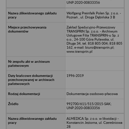
UNP:2020-00833356
Wolfgang Preinfalk Polen Sp. z o.o. -
Poznań , ul. Droga Dębińska 3 B
Zakład Spedycyjno-Przewozowy
TRANSPRIN Sp. z.o.o. - Archiwum
Usługowe Filia TRANSPRIN-u Sp. z
o.o., 24-100 Góra Puławska, ul.
Długa 34, tel. 818 805 004; 818 805
162, e-mail: biuro@transprin.pl;
www.transprin.pl
1996-2019
Dokumentacja osobowo-płacowa
992700/611/515/2015-SAK;
UNP:2020-00833356
ALMEDICA Sp. z o.o. w likwidacji -
Konstancin Jeziorna, ul. Czereśniowa
28