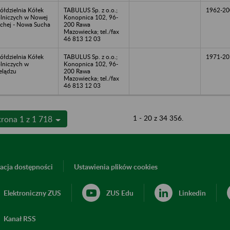
ółdzielnia Kółek
TABULUS Sp. z o.o.;
1962-20
lniczych w Nowej
Konopnica 102, 96-
chej - Nowa Sucha
200 Rawa
Mazowiecka; tel./fax
46 813 12 03
ółdzielnia Kółek
TABULUS Sp. z o.o.;
1971-20
lniczych w
Konopnica 102, 96-
elądzu
200 Rawa
Mazowiecka; tel./fax
46 813 12 03
1 - 20 z 34 356.
trona 1 z 1 718
acja dostępności
Ustawienia plików cookies
Elektroniczny ZUS
ZUS Edu
Linkedin
Kanał RSS