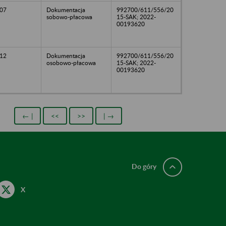
07
Dokumentacja
992700/611/556/20
sobowo-płacowa
15-SAK; 2022-
00193620
12
Dokumentacja
992700/611/556/20
osobowo-płacowa
15-SAK; 2022-
00193620
← |
<<
>>
| →
Do góry
X