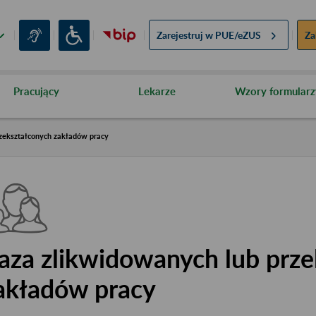
Zarejestruj w
PUE/eZUS
Za
Pracujący
Lekarze
Wzory formularz
zekształconych zakładów pracy
aza zlikwidowanych lub prze
akładów pracy