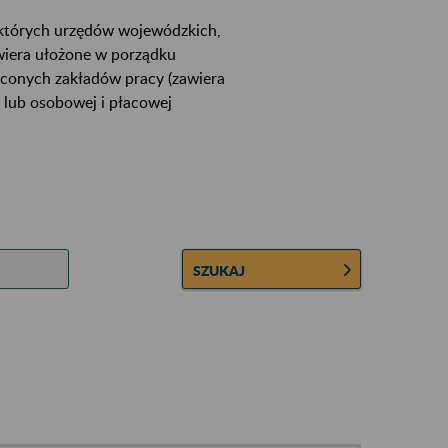
ektórych urzędów wojewódzkich,
wiera ułożone w porządku
łconych zakładów pracy (zawiera
 lub osobowej i płacowej
SZUKAJ