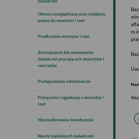
świadczeń
Baz
Okresy uwzględniane przy ustalaniu
min
prawa do emerytur i rent
alf
m.i
Przeliczanie emerytur i rent
pra
Zmniejszenie lub zawieszenie
Baz
świadczeń pracujących emerytów i
rencistów
Uwa
Postępowanie odwoławcze
Naz
Potrącenia i egzekucje z emerytur i
Wsz
rent
Niezrealizowane świadczenia
Kwoty najniższych świadczeń