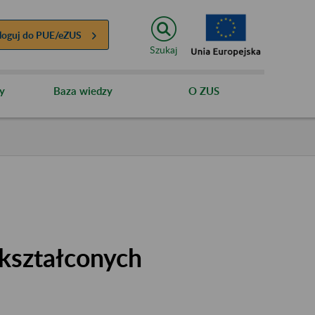
loguj do
PUE/eZUS
Szukaj
y
Baza wiedzy
O ZUS
kształconych