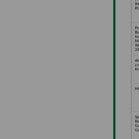
I
PO
Pr
B
In
MA
Wa
2
Al
z 
Kr
HO
Sp
Ro
Go
G