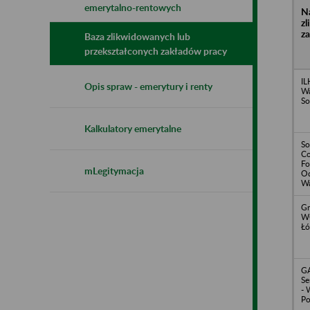
emerytalno-rentowych
N
z
z
Baza zlikwidowanych lub
przekształconych zakładów pracy
IL
Opis spraw - emerytury i renty
Wa
So
Kalkulatory emerytalne
So
Co
Fo
mLegitymacja
Od
Wa
Gr
WC
Łó
G
Se
- 
Po