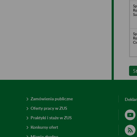
Sp
Ro
Su
Sp
Ro
Ci
S
Zamówienia publiczne
Deklar
Oferty pracy w ZUS
Praktyki i staże w ZUS
Konkursy ofert
Mienie zbędne