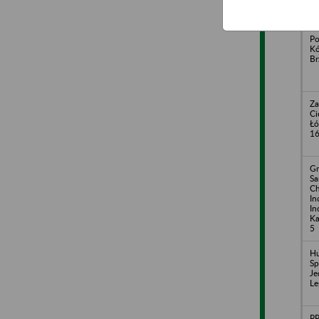
19
Po
Kó
Br
Za
Ci
Łó
1
Gm
S
Ch
In
In
Ka
5
Hu
Sp
Je
Le
P