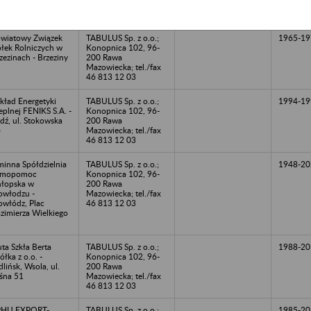
20 r.
Mazowiecka; tel./fax
46 813 12 03
wiatowy Związek
TABULUS Sp. z o.o.;
1965-19
łek Rolniczych w
Konopnica 102, 96-
zezinach - Brzeziny
200 Rawa
Mazowiecka; tel./fax
46 813 12 03
kład Energetyki
TABULUS Sp. z o.o.;
1994-19
eplnej FENIKS S.A. -
Konopnica 102, 96-
dź, ul. Stokowska
200 Rawa
6
Mazowiecka; tel./fax
46 813 12 03
inna Spółdzielnia
TABULUS Sp. z o.o.;
1948-20
amopomoc
Konopnica 102, 96-
łopska w
200 Rawa
owłodzu -
Mazowiecka; tel./fax
owłódz, Plac
46 813 12 03
zimierza Wielkiego
ta Szkła Berta
TABULUS Sp. z o.o.;
1988-20
ółka z o.o. -
Konopnica 102, 96-
dlińsk, Wsola, ul.
200 Rawa
śna 51
Mazowiecka; tel./fax
46 813 12 03
PHU EXPORT-
TABULUS Sp. z o.o.;
1985-20