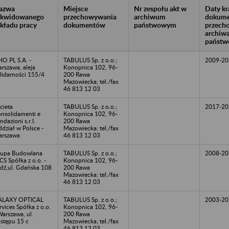
azwa
Miejsce
Nr zespołu akt w
Daty k
likwidowanego
przechowywania
archiwum
dokume
akładu pracy
dokumentów
państwowym
przech
archiw
państw
HO PL S.A. -
TABULUS Sp. z o.o.;
2009-20
rszawa, aleja
Konopnica 102, 96-
lidarności 155/4
200 Rawa
Mazowiecka; tel./fax
46 813 12 03
cieta
TABULUS Sp. z o.o.;
2017-20
nsolidamenti e
Konopnica 102, 96-
ndazioni s.r.I.
200 Rawa
dział w Polsce -
Mazowiecka; tel./fax
rszawa
46 813 12 03
upa Budowlana
TABULUS Sp. z o.o.;
2008-20
S Spółka z o.o. -
Konopnica 102, 96-
dź,ul. Gdańska 108
200 Rawa
Mazowiecka; tel./fax
46 813 12 03
ALAXY OPTICAL
TABULUS Sp. z o.o.;
2003-20
rvices Spółka z o.o.
Konopnica 102, 96-
Warszawa, ul.
200 Rawa
stępu 15 c
Mazowiecka; tel./fax
46 813 12 03