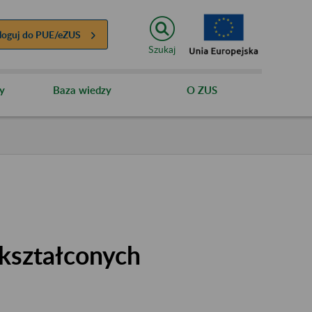
loguj do
PUE/eZUS
Szukaj
y
Baza wiedzy
O ZUS
kształconych