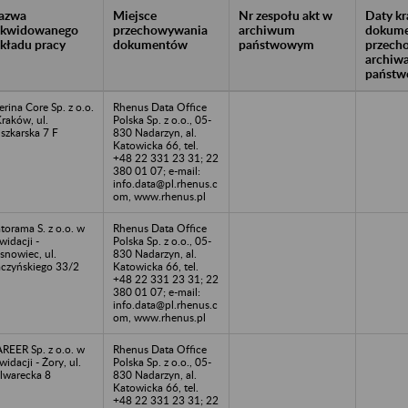
azwa
Miejsce
Nr zespołu akt w
Daty k
likwidowanego
przechowywania
archiwum
dokume
akładu pracy
dokumentów
państwowym
przech
archiw
państw
erina Core Sp. z o.o.
Rhenus Data Office
Kraków, ul.
Polska Sp. z o.o., 05-
szkarska 7 F
830 Nadarzyn, al.
Katowicka 66, tel.
+48 22 331 23 31; 22
380 01 07; e-mail:
info.data@pl.rhenus.c
om, www.rhenus.pl
torama S. z o.o. w
Rhenus Data Office
kwidacji -
Polska Sp. z o.o., 05-
snowiec, ul.
830 Nadarzyn, al.
czyńskiego 33/2
Katowicka 66, tel.
+48 22 331 23 31; 22
380 01 07; e-mail:
info.data@pl.rhenus.c
om, www.rhenus.pl
REER Sp. z o.o. w
Rhenus Data Office
kwidacji - Żory, ul.
Polska Sp. z o.o., 05-
lwarecka 8
830 Nadarzyn, al.
Katowicka 66, tel.
+48 22 331 23 31; 22