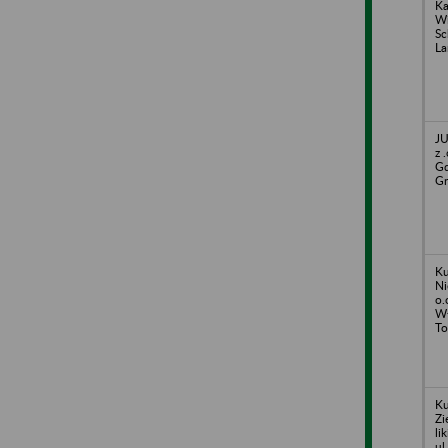
Ka
Wi
Sc
La
JU
z 
Gd
Gr
Ku
Ni
o.
Wł
To
Ku
Zi
li
ul