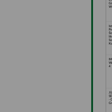
Gó
Wy
Is
Pr
Śr
li
So
Ko
I
Wa
4
J
SE
- 
Gr