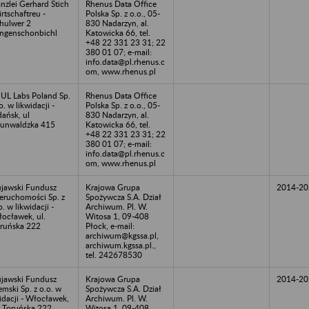
nzlei Gerhard Stich
Rhenus Data Office
rtschaftreu -
Polska Sp. z o.o., 05-
hulwer 2
830 Nadarzyn, al.
ngenschonbichl
Katowicka 66, tel.
+48 22 331 23 31; 22
380 01 07; e-mail:
info.data@pl.rhenus.c
om, www.rhenus.pl
UL Labs Poland Sp.
Rhenus Data Office
.o. w likwidacji -
Polska Sp. z o.o., 05-
ańsk, ul
830 Nadarzyn, al.
unwaldzka 415
Katowicka 66, tel.
+48 22 331 23 31; 22
380 01 07; e-mail:
info.data@pl.rhenus.c
om, www.rhenus.pl
jawski Fundusz
Krajowa Grupa
2014-20
eruchomości Sp. z
Spożywcza S.A. Dział
o. w likwidacji -
Archiwum. Pl. W.
ocławek, ul.
Witosa 1, 09-408
ruńska 222
Płock, e-mail:
archiwum@kgssa.pl,
archiwum.kgssa.pl.,
tel. 242678530
jawski Fundusz
Krajowa Grupa
2014-20
emski Sp. z o.o. w
Spożywcza S.A. Dział
kidacji - Włocławek,
Archiwum. Pl. W.
. Toruńska 222
Witosa 1, 09-408