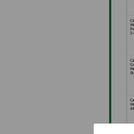
Ce
Wr
Po
2-
Ca
Go
Wa
Sk
Ca
Wa
4