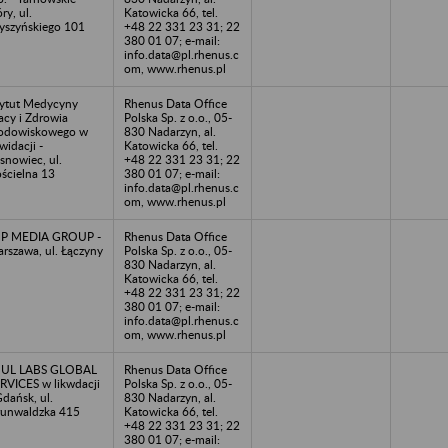
ry, ul.
Katowicka 66, tel.
szyńskiego 101
+48 22 331 23 31; 22
380 01 07; e-mail:
info.data@pl.rhenus.c
om, www.rhenus.pl
tytut Medycyny
Rhenus Data Office
acy i Zdrowia
Polska Sp. z o.o., 05-
odowiskowego w
830 Nadarzyn, al.
kwidacji -
Katowicka 66, tel.
snowiec, ul.
+48 22 331 23 31; 22
ścielna 13
380 01 07; e-mail:
info.data@pl.rhenus.c
om, www.rhenus.pl
MP MEDIA GROUP -
Rhenus Data Office
rszawa, ul. Łączyny
Polska Sp. z o.o., 05-
830 Nadarzyn, al.
Katowicka 66, tel.
+48 22 331 23 31; 22
380 01 07; e-mail:
info.data@pl.rhenus.c
om, www.rhenus.pl
UUL LABS GLOBAL
Rhenus Data Office
RVICES w likwdacji
Polska Sp. z o.o., 05-
Gdańsk, ul.
830 Nadarzyn, al.
unwaldzka 415
Katowicka 66, tel.
+48 22 331 23 31; 22
380 01 07; e-mail: