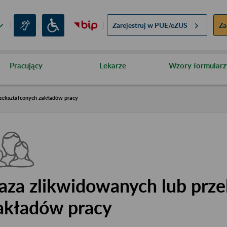
Zarejestruj w
PUE/eZUS
Za
Pracujący
Lekarze
Wzory formularz
zekształconych zakładów pracy
aza zlikwidowanych lub prze
akładów pracy