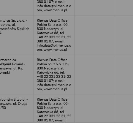
380 01 07; e-mail:
info.data@pl.rhenus.c
om, www.rhenus.pl
nturus Sp. z o.o. -
Rhenus Data Office
ocław, ul.
Polska Sp. z o.o., 05-
wstańców Śląskich
830 Nadarzyn, al.
4
Katowicka 66, tel.
+48 22 331 23 31; 22
380 01 07; e-mail:
info.data@pl.rhenus.c
om, www.rhenus.pl
rtotecnica
Rhenus Data Office
ldprint Poland -
Polska Sp. z o.o., 05-
rszawa, ul. Ks.
830 Nadarzyn, al.
orupki
Katowicka 66, tel.
+48 22 331 23 31; 22
380 01 07; e-mail:
info.data@pl.rhenus.c
om, www.rhenus.pl
rbontim S. z o.o. -
Rhenus Data Office
rszzwa, ul. Długa
Polska Sp. z o.o., 05-
4/50
830 Nadarzyn, al.
Katowicka 66, tel.
+48 22 331 23 31; 22
380 01 07; e-mail:
info.data@pl.rhenus.c
om, www.rhenus.pl