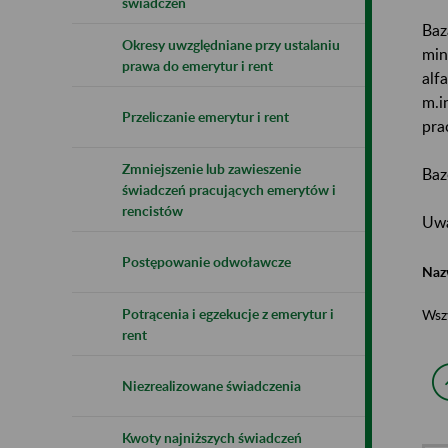
świadczeń
Baz
Okresy uwzględniane przy ustalaniu
min
prawa do emerytur i rent
alf
m.i
Przeliczanie emerytur i rent
pra
Zmniejszenie lub zawieszenie
Baz
świadczeń pracujących emerytów i
rencistów
Uwa
Postępowanie odwoławcze
Naz
Potrącenia i egzekucje z emerytur i
Wsz
rent
Niezrealizowane świadczenia
Kwoty najniższych świadczeń