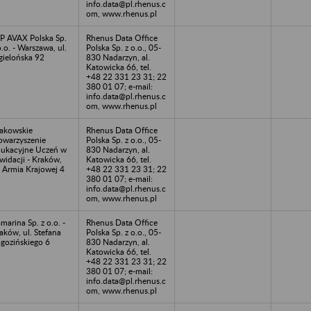
info.data@pl.rhenus.c
om, www.rhenus.pl
P AVAX Polska Sp.
Rhenus Data Office
o.o. - Warszawa, ul.
Polska Sp. z o.o., 05-
gielońska 92
830 Nadarzyn, al.
Katowicka 66, tel.
+48 22 331 23 31; 22
380 01 07; e-mail:
info.data@pl.rhenus.c
om, www.rhenus.pl
akowskie
Rhenus Data Office
owarzyszenie
Polska Sp. z o.o., 05-
ukacyjne Uczeń w
830 Nadarzyn, al.
kwidacji - Kraków,
Katowicka 66, tel.
. Armia Krajowej 4
+48 22 331 23 31; 22
380 01 07; e-mail:
info.data@pl.rhenus.c
om, www.rhenus.pl
marina Sp. z o.o. -
Rhenus Data Office
aków, ul. Stefana
Polska Sp. z o.o., 05-
gozińskiego 6
830 Nadarzyn, al.
Katowicka 66, tel.
+48 22 331 23 31; 22
380 01 07; e-mail:
info.data@pl.rhenus.c
om, www.rhenus.pl