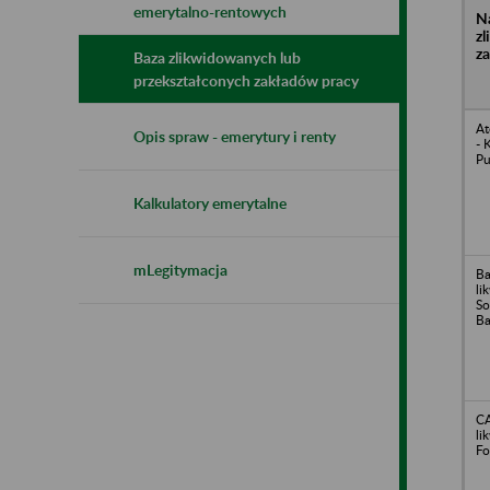
emerytalno-rentowych
N
z
z
Baza zlikwidowanych lub
przekształconych zakładów pracy
At
Opis spraw - emerytury i renty
- 
Pu
Kalkulatory emerytalne
mLegitymacja
Ba
li
So
Ba
CA
li
Fo