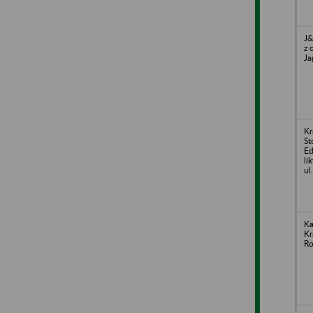
J&
z 
Ja
Kr
St
Ed
li
ul
Ka
Kr
Ro