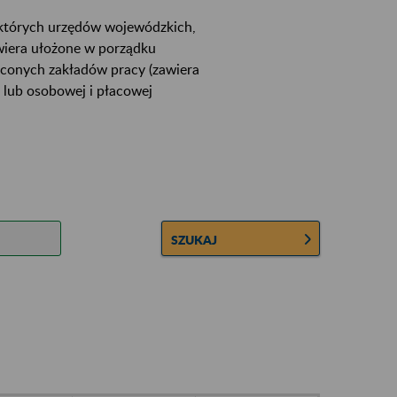
ektórych urzędów wojewódzkich,
wiera ułożone w porządku
łconych zakładów pracy (zawiera
 lub osobowej i płacowej
SZUKAJ