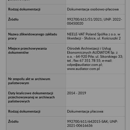
Dokumentacja osobowo-płacowa
992700/611/51/2021; UNP: 2022-
00450020
NEELE-VAT Poland Spółka z o.o. w
likwidacji - Słubice, ul. Kościuszki 2
Ośrodek Archiwizacji i Usług
Ekonomicznych AUDIATOR Sp. z
o.o. - 64-920 Piła; ul. Sikorskiego 33;
tel. /fax 67 351 78 55; e-mail:
odpe@audiator.com.pl;
www.audiator.com.pl
2014 - 2019
Dokumentacja płacowa
992700/611/642015-SAK; UNP:
2021-00616636