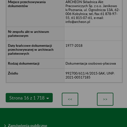
ARCHEON Składnica Akt
Pracowniczych Sp. z o.o. Janikowo
k/Poznania, ul. Ogrodnicza 13A, 62-
006 Kobylnica; tel./fax 61 878-97-
55, 61 815-07-61, e-mail:
info@archeon.pl
1977-2018
Dokumentacja osobowo-płacowa
992700/611/4/2015-SAK; UNP:
2021-00517185
Strona 16 z 1 718
<<
>>
Zamówienia publiczne