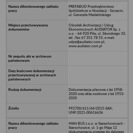
PREFABUD Przedsiębiorstwo
Spółdzielcze w likwidacji - Szczecin,
ul. Generała Madalińskiego
Ośrodek Archiwizacji i Usług
Ekonomicznych AUDIATOR Sp. z
o.o. - 64-920 Piła; ul. Sikorskiego 33;
tel. /fax 67 351 78 55; e-mail:
odpe@audiator.com.pl;
www.audiator.com.pl
Dokumentacja płacowa z lat 1958-
2020 oraz akta osobowe z lat 1953-
2020
992700/611/64/2015-SAK;
UNP:2021-00616636
MAN BUS z o.o. w Starachowicach -
Starochowice, ul. 1-go Maja 12
(dokumentacja przejęta do dalszego