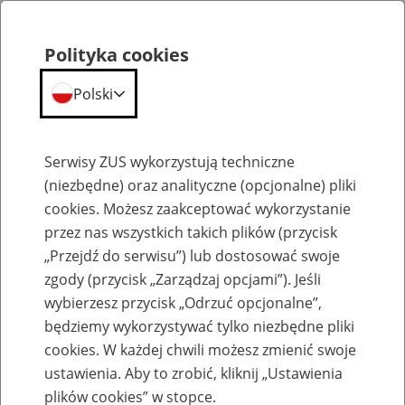
Polityka cookies
Polski
Menu
Szukaj
Serwisy ZUS wykorzystują techniczne
(niezbędne) oraz analityczne (opcjonalne) pliki
cookies. Możesz zaakceptować wykorzystanie
Emerytury
przez nas wszystkich takich plików (przycisk
„Przejdź do serwisu”) lub dostosować swoje
zgody (przycisk „Zarządzaj opcjami”). Jeśli
wybierzesz przycisk „Odrzuć opcjonalne”,
będziemy wykorzystywać tylko niezbędne pliki
Baza zlikwidowanych lub
cookies. W każdej chwili możesz zmienić swoje
przekształconych zakładów pracy
ustawienia. Aby to zrobić, kliknij „Ustawienia
plików cookies” w stopce.