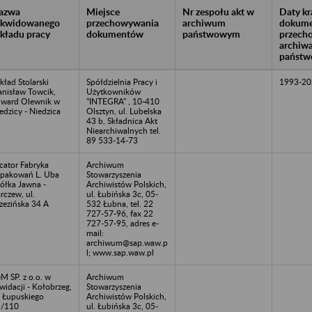
azwa
Miejsce
Nr zespołu akt w
Daty k
likwidowanego
przechowywania
archiwum
dokume
akładu pracy
dokumentów
państwowym
przech
archiw
państw
kład Stolarski
Spółdzielnia Pracy i
1993-20
anisław Towcik,
Użytkowników
ward Olewnik w
"INTEGRA" , 10-410
edzicy - Niedzica
Olsztyn, ul. Lubelska
43 b, Składnica Akt
Niearchiwalnych tel.
89 533-14-73
cator Fabryka
Archiwum
pakowań L. Uba
Stowarzyszenia
ółka Jawna -
Archiwistów Polskich,
rczew, ul.
ul. Łubińska 3c, 05-
zezińska 34 A
532 Łubna, tel. 22
727-57-96, fax 22
727-57-95, adres e-
mail:
archiwum@sap.waw.p
l; www.sap.waw.pl
M SP. z o.o. w
Archiwum
kwidacji - Kołobrzeg,
Stowarzyszenia
. Łupuskiego
Archiwistów Polskich,
3/110
ul. Łubińska 3c, 05-