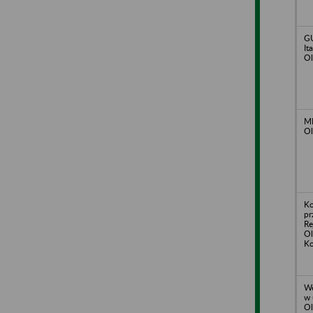
G
It
Ol
MI
Ol
Ko
pr
R
Ol
Ko
We
w 
Ol