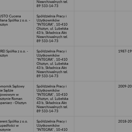
Niearchiwalnych tel.
89 533-14-73
USTO Cucena
Spółdzielnia Pracy i
aliana Spółka z o.o. -
Użytkowników
sztyn
"INTEGRA" , 10-410
Olsztyn, ul. Lubelska
43 b, Składnica Akt
Niearchiwalnych tel.
89 533-14-73
REl Spółka z o.o. -
Spółdzielnia Pracy i
1987-19
sztyn
Użytkowników
"INTEGRA" , 10-410
Olsztyn, ul. Lubelska
43 b, Składnica Akt
Niearchiwalnych tel.
89 533-14-73
mornik Sądowy
Spółdzielnia Pracy i
2009-20
ze Sądzie
Użytkowników
ejowowym w
"INTEGRA" , 10-410
sztynie Roman
Olsztyn, ul. Lubelska
paniarz - Olsztyn
43 b, Składnica Akt
Niearchiwalnych tel.
89 533-14-73
rent Spółka z o.o.
Spółdzielnia Pracy i
2018-20
upadłości w
Użytkowników
sztynie
"INTEGRA" , 10-410