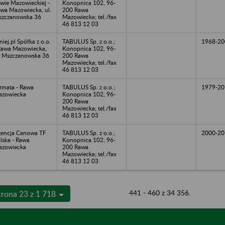
wie Mazowieckiej -
Konopnica 102, 96-
wa Mazowiecka, ul.
200 Rawa
zczanowska 36
Mazowiecka; tel./fax
46 813 12 03
niej.pl Spółka z o.o.
TABULUS Sp. z o.o.;
1968-20
Rawa Mazowiecka,
Konopnica 102, 96-
. Mszczanowska 36
200 Rawa
Mazowiecka; tel./fax
46 813 12 03
rmata - Rawa
TABULUS Sp. z o.o.;
1979-20
zowiecka
Konopnica 102, 96-
200 Rawa
Mazowiecka; tel./fax
46 813 12 03
encja Cenowa TF
TABULUS Sp. z o.o.;
2000-20
lska - Rawa
Konopnica 102, 96-
zowiecka
200 Rawa
Mazowiecka; tel./fax
46 813 12 03
441 - 460 z 34 356.
trona 23 z 1 718