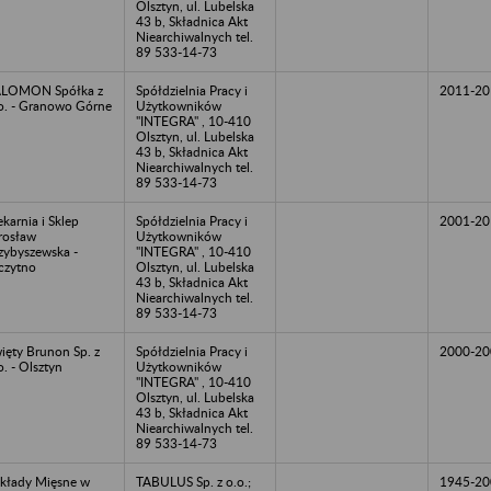
Olsztyn, ul. Lubelska
43 b, Składnica Akt
Niearchiwalnych tel.
89 533-14-73
ALOMON Spółka z
Spółdzielnia Pracy i
2011-20
o. - Granowo Górne
Użytkowników
"INTEGRA" , 10-410
Olsztyn, ul. Lubelska
43 b, Składnica Akt
Niearchiwalnych tel.
89 533-14-73
ekarnia i Sklep
Spółdzielnia Pracy i
2001-20
rosław
Użytkowników
zybyszewska -
"INTEGRA" , 10-410
czytno
Olsztyn, ul. Lubelska
43 b, Składnica Akt
Niearchiwalnych tel.
89 533-14-73
ięty Brunon Sp. z
Spółdzielnia Pracy i
2000-20
o. - Olsztyn
Użytkowników
"INTEGRA" , 10-410
Olsztyn, ul. Lubelska
43 b, Składnica Akt
Niearchiwalnych tel.
89 533-14-73
kłady Mięsne w
TABULUS Sp. z o.o.;
1945-20