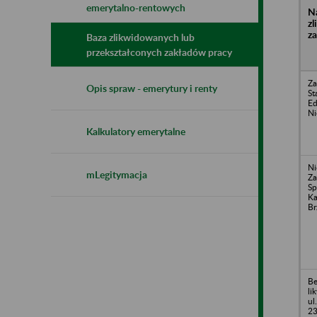
emerytalno-rentowych
N
z
z
Baza zlikwidowanych lub
przekształconych zakładów pracy
Za
Opis spraw - emerytury i renty
St
Ed
Ni
Kalkulatory emerytalne
Ni
mLegitymacja
Za
Sp
Ka
Br
Be
li
ul
2