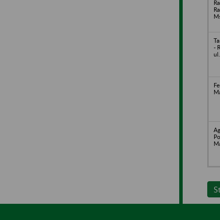
Ra
Ra
Ms
Ta
- 
ul
Fe
Ma
Ag
Po
Ma
S