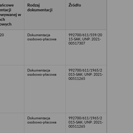
rańcowe
Rodzaj
Źródło
ntacji
dokumentacji
owywanej w
ach
owych
20
Dokumentacja
992700/611/559/20
osobowo-płacowa
15-SAK; UNP: 2021-
00517307
Dokumentacja
992700/611/1965/2
osobowo-płacowa
015-SAK; UNP: 2021-
00511265
Dokumentacja
992700/611/1965/2
osobowo-płacowa
015-SAK; UNP: 2021-
00511265