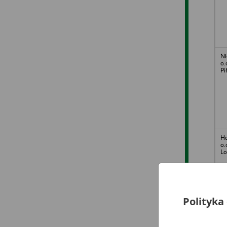
Ni
o.
Pi
Ho
o.
Lo
Polityka
AP
w 