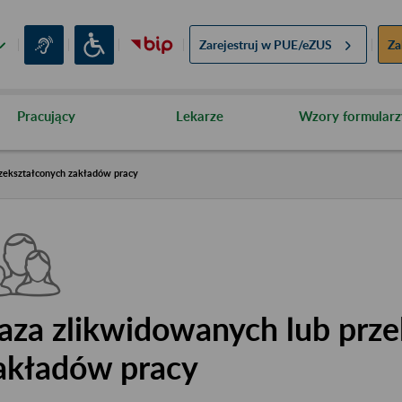
Zarejestruj w
PUE/eZUS
Za
Pracujący
Lekarze
Wzory formularz
zekształconych zakładów pracy
aza zlikwidowanych lub prze
akładów pracy