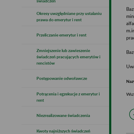
świadczeń
Baz
Okresy uwzględniane przy ustalaniu
min
prawa do emerytur i rent
alf
m.i
Przeliczanie emerytur i rent
pra
Zmniejszenie lub zawieszenie
Baz
świadczeń pracujących emerytów i
rencistów
Uwa
Postępowanie odwoławcze
Naz
Potrącenia i egzekucje z emerytur i
Wsz
rent
Niezrealizowane świadczenia
Kwoty najniższych świadczeń