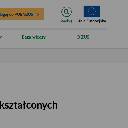
loguj do
PUE/eZUS
Szukaj
y
Baza wiedzy
O ZUS
kształconych