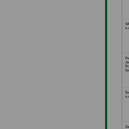
S
o.
Pi
Ja
Pr
Sz
Św
o.
Za