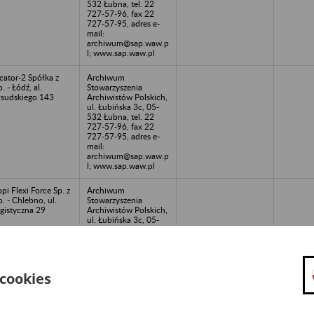
532 Łubna, tel. 22
727-57-96, fax 22
727-57-95, adres e-
mail:
archiwum@sap.waw.p
l; www.sap.waw.pl
cator-2 Spółka z
Archiwum
o. - Łódź, al.
Stowarzyszenia
łsudskiego 143
Archiwistów Polskich,
ul. Łubińska 3c, 05-
532 Łubna, tel. 22
727-57-96, fax 22
727-57-95, adres e-
mail:
archiwum@sap.waw.p
l; www.sap.waw.pl
pi Flexi Force Sp. z
Archiwum
o. - Chlebno, ul.
Stowarzyszenia
gistyczna 29
Archiwistów Polskich,
ul. Łubińska 3c, 05-
532 Łubna, tel. 22
727-57-96, fax 22
727-57-95, adres e-
mail:
archiwum@sap.waw.p
 cookies
l; www.sap.waw.pl
A Digital Sp. z o.o.
Archiwum
likwidacji -
Stowarzyszenia