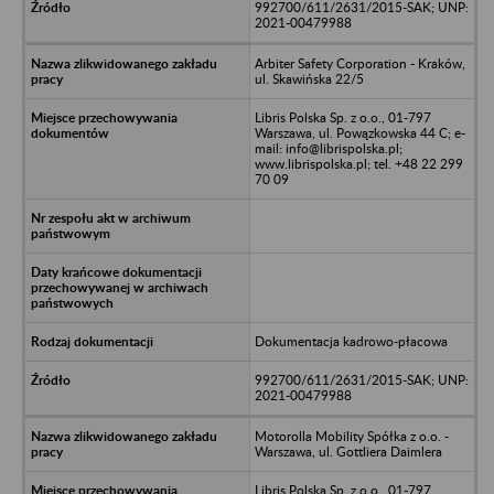
992700/611/2631/2015-SAK; UNP:
2021-00479988
Arbiter Safety Corporation - Kraków,
ul. Skawińska 22/5
Libris Polska Sp. z o.o., 01-797
Warszawa, ul. Powązkowska 44 C; e-
mail: info@librispolska.pl;
www.librispolska.pl; tel. +48 22 299
70 09
Dokumentacja kadrowo-płacowa
992700/611/2631/2015-SAK; UNP:
2021-00479988
Motorolla Mobility Spółka z o.o. -
Warszawa, ul. Gottliera Daimlera
Libris Polska Sp. z o.o., 01-797