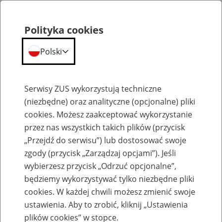
Polityka cookies
Polski
Menu
Szukaj
Serwisy ZUS wykorzystują techniczne
(niezbędne) oraz analityczne (opcjonalne) pliki
cookies. Możesz zaakceptować wykorzystanie
Emerytury
przez nas wszystkich takich plików (przycisk
„Przejdź do serwisu”) lub dostosować swoje
zgody (przycisk „Zarządzaj opcjami”). Jeśli
wybierzesz przycisk „Odrzuć opcjonalne”,
będziemy wykorzystywać tylko niezbędne pliki
Baza zlikwidowanych lub
cookies. W każdej chwili możesz zmienić swoje
przekształconych zakładów pracy
ustawienia. Aby to zrobić, kliknij „Ustawienia
plików cookies” w stopce.