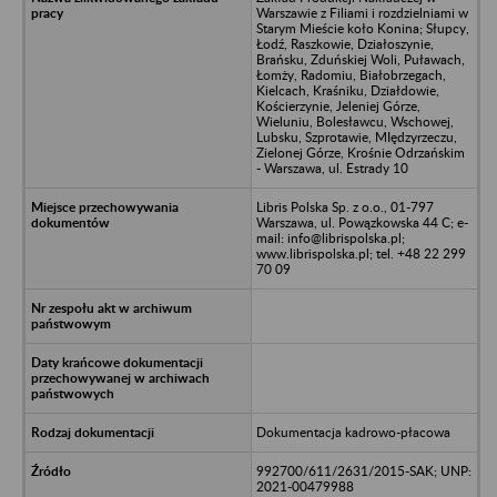
Warszawie z Filiami i rozdzielniami w
Starym Mieście koło Konina; Słupcy,
Łodź, Raszkowie, Działoszynie,
Brańsku, Zduńskiej Woli, Puławach,
Łomży, Radomiu, Białobrzegach,
Kielcach, Kraśniku, Działdowie,
Kościerzynie, Jeleniej Górze,
Wieluniu, Bolesławcu, Wschowej,
Lubsku, Szprotawie, MIędzyrzeczu,
Zielonej Górze, Krośnie Odrzańskim
- Warszawa, ul. Estrady 10
Libris Polska Sp. z o.o., 01-797
Warszawa, ul. Powązkowska 44 C; e-
mail: info@librispolska.pl;
www.librispolska.pl; tel. +48 22 299
70 09
Dokumentacja kadrowo-płacowa
992700/611/2631/2015-SAK; UNP:
2021-00479988