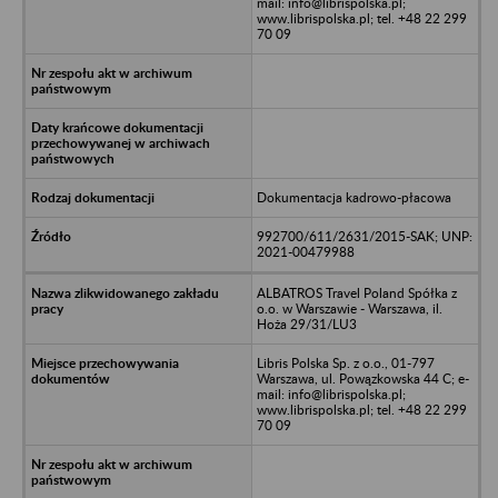
mail: info@librispolska.pl;
www.librispolska.pl; tel. +48 22 299
70 09
Dokumentacja kadrowo-płacowa
992700/611/2631/2015-SAK; UNP:
2021-00479988
ALBATROS Travel Poland Spółka z
o.o. w Warszawie - Warszawa, il.
Hoża 29/31/LU3
Libris Polska Sp. z o.o., 01-797
Warszawa, ul. Powązkowska 44 C; e-
mail: info@librispolska.pl;
www.librispolska.pl; tel. +48 22 299
70 09