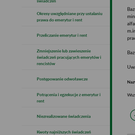
świadczeń
Baz
Okresy uwzględniane przy ustalaniu
min
prawa do emerytur i rent
alf
m.i
Przeliczanie emerytur i rent
pra
Zmniejszenie lub zawieszenie
Baz
świadczeń pracujących emerytów i
rencistów
Uwa
Postępowanie odwoławcze
Naz
Potrącenia i egzekucje z emerytur i
Wsz
rent
Niezrealizowane świadczenia
Kwoty najniższych świadczeń