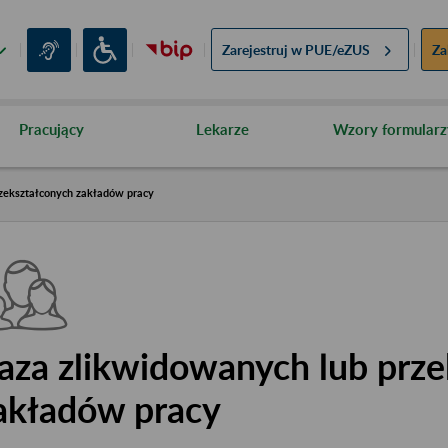
Zarejestruj w
PUE/eZUS
Za
Pracujący
Lekarze
Wzory formularz
zekształconych zakładów pracy
aza zlikwidowanych lub prze
akładów pracy