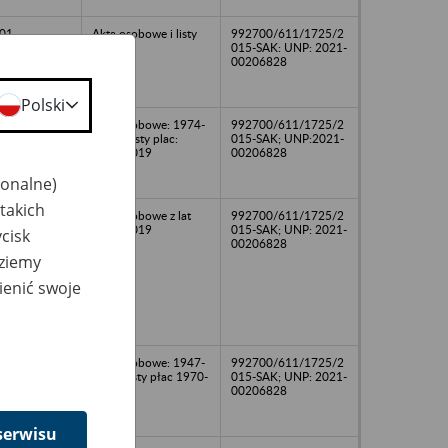
01
Akta osobowe i listy
992700/611/1725/2
płac
015-SAK: UNP: 2021-
00206828
Polski
Akta osobowe: 1974-
992700/611/1725/2
2011; Listy plac:
015-SAK; UNP:2021-
1994-2019
00206828
jonalne)
takich
Akta osobowe z lat
992700/611/1725/2
1992-2019
015-SAK; UNP: 2021-
cisk
00206828
dziemy
ienić swoje
Akta osobowe: 1947-
992700/611/1725/2
2021; listy płac 1970-
015-SAK; UNP: 2021-
2021
00206828
serwisu