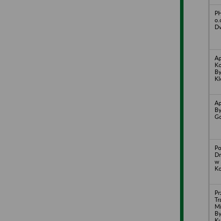
PH
o.
D
Ap
Ko
By
Kl
Ap
By
Gd
Po
Dr
w 
Ko
Pr
Tr
Mi
By
Ku