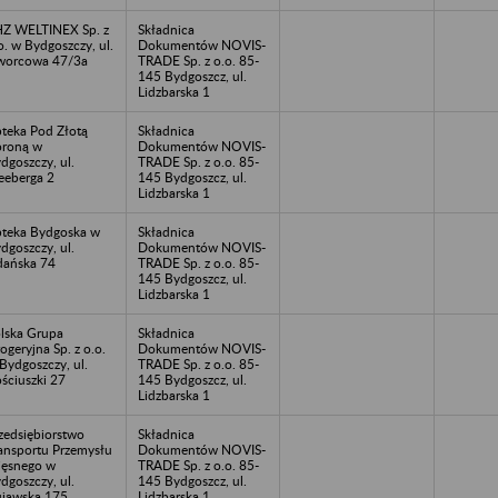
Z WELTINEX Sp. z
Składnica
o. w Bydgoszczy, ul.
Dokumentów NOVIS-
worcowa 47/3a
TRADE Sp. z o.o. 85-
145 Bydgoszcz, ul.
Lidzbarska 1
teka Pod Złotą
Składnica
roną w
Dokumentów NOVIS-
dgoszczy, ul.
TRADE Sp. z o.o. 85-
eeberga 2
145 Bydgoszcz, ul.
Lidzbarska 1
teka Bydgoska w
Składnica
dgoszczy, ul.
Dokumentów NOVIS-
ańska 74
TRADE Sp. z o.o. 85-
145 Bydgoszcz, ul.
Lidzbarska 1
lska Grupa
Składnica
ogeryjna Sp. z o.o.
Dokumentów NOVIS-
Bydgoszczy, ul.
TRADE Sp. z o.o. 85-
ściuszki 27
145 Bydgoszcz, ul.
Lidzbarska 1
zedsiębiorstwo
Składnica
ansportu Przemysłu
Dokumentów NOVIS-
ęsnego w
TRADE Sp. z o.o. 85-
dgoszczy, ul.
145 Bydgoszcz, ul.
jawska 175
Lidzbarska 1