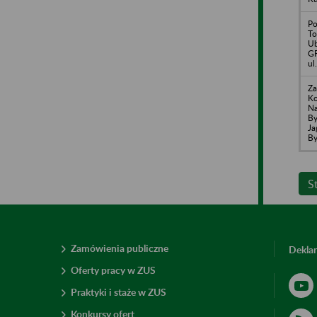
Po
To
Ub
GR
ul
Za
Ko
Na
By
Ja
By
S
Zamówienia publiczne
Deklar
Oferty pracy w ZUS
Praktyki i staże w ZUS
Konkursy ofert