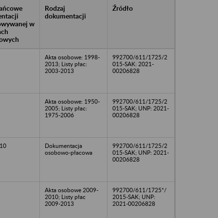
rańcowe
Rodzaj
Źródło
ntacji
dokumentacji
owywanej w
ach
owych
Akta osobowe: 1998-
992700/611/1725/2
2013; Listy płac:
015-SAK: 2021-
2003-2013
00206828
Akta osobowe: 1950-
992700/611/1725/2
2005; Listy płac:
015-SAK; UNP: 2021-
1975-2006
00206828
10
Dokumentacja
992700/611/1725/2
osobowo-płacowa
015-SAK; UNP: 2021-
00206828
Akta osobowe 2009-
992700/611/1725*/
2010; Listy płac
2015-SAK; UNP:
2009-2013
2021-00206828