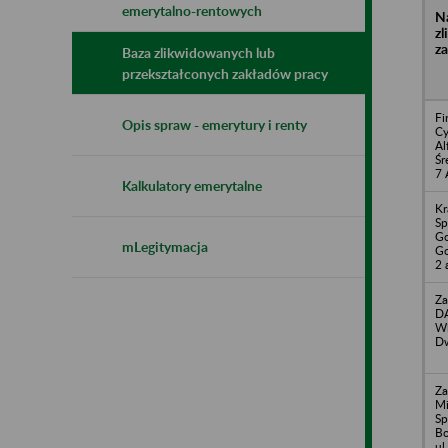
emerytalno-rentowych
N
z
z
Baza zlikwidowanych lub
przekształconych zakładów pracy
Fi
Opis spraw - emerytury i renty
Cy
Al
Śr
7 
Kalkulatory emerytalne
Kr
Sp
Go
mLegitymacja
Go
2 
Za
DA
Wi
Dw
Za
M
Sp
Bo
ul