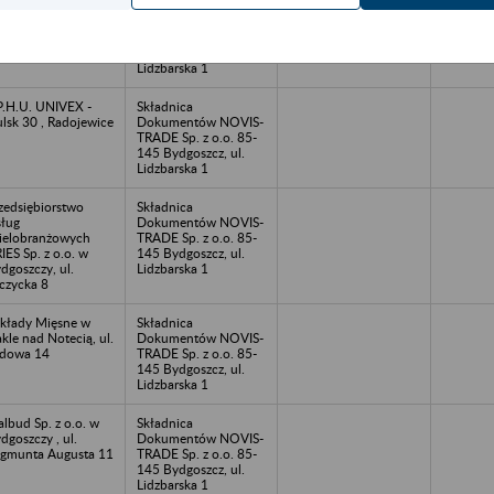
P.R.H. i U
Składnica
JAWIAK Sp. z o.o.
Dokumentów NOVIS-
Inowrocławiu, ul.
TRADE Sp. z o.o. 85-
rcinkowskiego 19
145 Bydgoszcz, ul.
Lidzbarska 1
P.H.U. UNIVEX -
Składnica
lsk 30 , Radojewice
Dokumentów NOVIS-
TRADE Sp. z o.o. 85-
145 Bydgoszcz, ul.
Lidzbarska 1
zedsiębiorstwo
Składnica
ług
Dokumentów NOVIS-
elobranżowych
TRADE Sp. z o.o. 85-
IES Sp. z o.o. w
145 Bydgoszcz, ul.
dgoszczy, ul.
Lidzbarska 1
czycka 8
kłady Mięsne w
Składnica
kle nad Notecią, ul.
Dokumentów NOVIS-
dowa 14
TRADE Sp. z o.o. 85-
145 Bydgoszcz, ul.
Lidzbarska 1
lbud Sp. z o.o. w
Składnica
dgoszczy , ul.
Dokumentów NOVIS-
gmunta Augusta 11
TRADE Sp. z o.o. 85-
145 Bydgoszcz, ul.
Lidzbarska 1