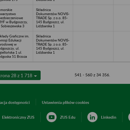
morskie
Składnica
warzystwo
Dokumentów NOVIS-
ezbieczeniowe
TRADE Sp. z o.o. 85-
YF w Bydgoszczy,
145 Bydgoszcz, ul.
. Sobieszewska 3
Lidzbarska 1
kłady Graficzne im.
Składnica
misji Edukacji
Dokumentów NOVIS-
rodowej w
TRADE Sp. z o.o. 85-
dgoszczy, ul.
145 Bydgoszcz, ul.
giellońska 1 ul.
Lidzbarska 1
dgoska 51 Brzoza
541 - 560 z 34 356.
trona 28 z 1 718
acja dostępności
Ustawienia plików cookies
Elektroniczny ZUS
ZUS Edu
Linkedin