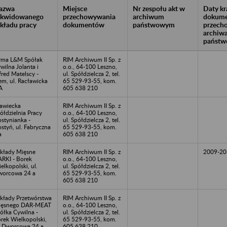
azwa
Miejsce
Nr zespołu akt w
Daty k
likwidowanego
przechowywania
archiwum
dokume
akładu pracy
dokumentów
państwowym
przech
archiw
państw
rma L&M Spółak
RIM Archiwum II Sp. z
wilna Jolanta i
o.o., 64-100 Leszno,
fred Matelscy -
ul. Spółdzielcza 2, tel.
em, ul. Racławicka
65 529-93-55, kom.
A
605 638 210
awiecka
RIM Archiwum II Sp. z
ółdzielnia Pracy
o.o., 64-100 Leszno,
stynianka -
ul. Spółdzielcza 2, tel.
styń, ul. Fabryczna
65 529-93-55, kom.
a
605 638 210
kłady Mięsne
RIM Archiwum II Sp. z
2009-20
RKI - Borek
o.o., 64-100 Leszno,
elkopolski, ul.
ul. Spółdzielcza 2, tel.
orcowa 24 a
65 529-93-55, kom.
605 638 210
kłady Przetwórstwa
RIM Archiwum II Sp. z
ięsnego DAR-MEAT
o.o., 64-100 Leszno,
ółka Cywilna -
ul. Spółdzielcza 2, tel.
rek Wielkopolski,
65 529-93-55, kom.
. Dworcowa 24 a
605 638 210