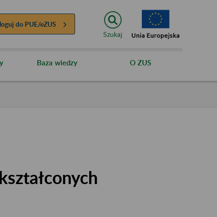
loguj do
PUE/eZUS
Szukaj
y
Baza wiedzy
O ZUS
kształconych