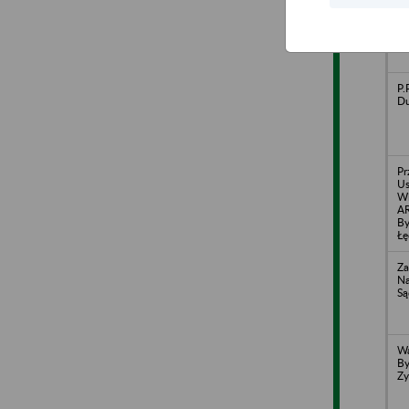
P.
KU
w 
Ma
P.
Du
Pr
Us
Wi
AR
By
Łę
Za
Na
Są
Wa
By
Zy