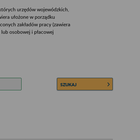
ektórych urzędów wojewódzkich,
wiera ułożone w porządku
łconych zakładów pracy (zawiera
 lub osobowej i płacowej
SZUKAJ