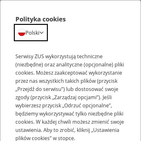
Polityka cookies
Polski
Menu
Szukaj
Serwisy ZUS wykorzystują techniczne
(niezbędne) oraz analityczne (opcjonalne) pliki
cookies. Możesz zaakceptować wykorzystanie
Emerytury
przez nas wszystkich takich plików (przycisk
„Przejdź do serwisu”) lub dostosować swoje
zgody (przycisk „Zarządzaj opcjami”). Jeśli
wybierzesz przycisk „Odrzuć opcjonalne”,
będziemy wykorzystywać tylko niezbędne pliki
Baza zlikwidowanych lub
cookies. W każdej chwili możesz zmienić swoje
przekształconych zakładów pracy
ustawienia. Aby to zrobić, kliknij „Ustawienia
plików cookies” w stopce.