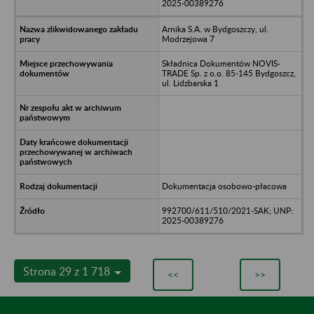
2025-00389276
Arnika S.A. w Bydgoszczy, ul.
Modrzejowa 7
Składnica Dokumentów NOVIS-
TRADE Sp. z o.o. 85-145 Bydgoszcz,
ul. Lidzbarska 1
Dokumentacja osobowo-płacowa
992700/611/510/2021-SAK; UNP:
2025-00389276
Strona 29 z 1 718
<<
>>