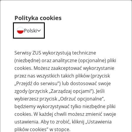
Polityka cookies
Polski
Menu
Szukaj
Serwisy ZUS wykorzystują techniczne
(niezbędne) oraz analityczne (opcjonalne) pliki
cookies. Możesz zaakceptować wykorzystanie
Emerytury
przez nas wszystkich takich plików (przycisk
„Przejdź do serwisu”) lub dostosować swoje
zgody (przycisk „Zarządzaj opcjami”). Jeśli
wybierzesz przycisk „Odrzuć opcjonalne”,
będziemy wykorzystywać tylko niezbędne pliki
Baza zlikwidowanych lub
cookies. W każdej chwili możesz zmienić swoje
przekształconych zakładów pracy
ustawienia. Aby to zrobić, kliknij „Ustawienia
plików cookies” w stopce.