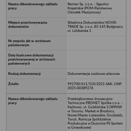
Remtor Sp. z o.o. - Sępolno
Krajeńskie (POM-Państwowy
Ośrodek Maszynowy)
Składnica Dokumentów NOVIS-
TRADE Sp. z o.o. 85-145 Bydgoszcz,
ul. Lidzbarska 1
Dokumentacja osobowo-płacowa
992700/611/510/2021-SAK; UNP:
2025-00389276
Przedsiębiorstwo Inowacyjno-
Techniczne PROMET Spółka z o.o. -
Karbowo, ul. Goździńska 3 (WPHW
w Toruniu, Market w Brodnicy,
Nowe Miasto Lubawskie, Grudziadz,
Toruń, Rolnicza Spółdzielnia
Produkcyjna w Dusicinie PS Społem
w Gniewkowie)