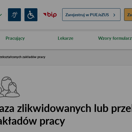
Zarejestruj w
PUE/eZUS
Za
Pracujący
Lekarze
Wzory formularz
zekształconych zakładów pracy
aza zlikwidowanych lub prze
akładów pracy