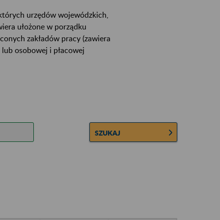
ektórych urzędów wojewódzkich,
wiera ułożone w porządku
łconych zakładów pracy (zawiera
 lub osobowej i płacowej
SZUKAJ