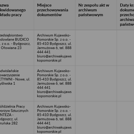
azwa
Miejsce
Nr zespołu akt w
Daty k
likwidowanego
przechowywania
archiwum
dokume
akładu pracy
dokumentów
państwowym
przech
archiw
państw
zedsiębiorstwo
Archiwum Kujawsko-
udowlane BUDICO
Pomorskie Sp. z o.o. -
. z o.o. - Bydgoszcz,
85-410 Bydgoszcz, ul.
. Ołowiana 23
Jarmużowa 6, tel. 888
444 441
biuro@archiwakujaws
kopomorskie.pl
dwislańskie
Archiwum Kujawsko-
owarzyszenie
Pomorskie Sp. z o.o. -
TYWNI - Nowe, ul.
85-410 Bydgoszcz, ul.
śliwska 1
Jarmużowa 6, tel. 888
444 441
biuro@archiwakujaws
kopomorskie.pl
ółdzielnia Pracy
Archiwum Kujawsko-
orzyw Sztucznych
Pomorskie Sp. z o.o. -
NTEZA -
85-410 Bydgoszcz, ul.
dgoszcz, ul.
Jarmużowa 6, tel. 888
ruńska 282
444 441
biuro@archiwakujaws
kopomorskie.pl