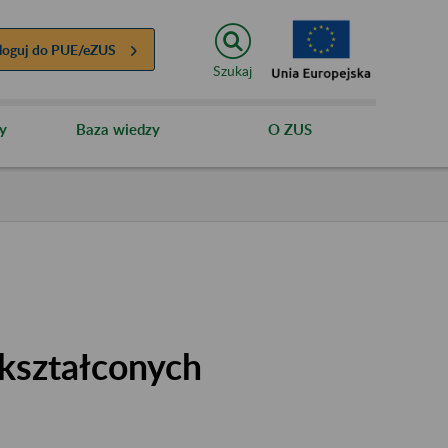
loguj do
PUE/eZUS
Szukaj
y
Baza wiedzy
O ZUS
kształconych