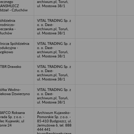
ecznego
archiwum.pl, Toruń,
RANSMLECZ
ul. Mostowa 38/1
dział - Człuchów
ółdzielnia
VITAL TRADING Sp. z
rodniczo-
o. o. Dast-
eczarska -
archiwum.pl, Toruń,
złuchów
ul. Mostowa 38/1
lnicza Spółdzielnia
VITAL TRADING Sp. z
odukcyjna -
o. o. Dast-
rgikowo
archiwum.pl, Toruń,
ul. Mostowa 38/1
TBR Drawsko
VITAL TRADING Sp. z
o. o. Dast-
archiwum.pl, Toruń,
ul. Mostowa 38/1
ółka Wodno-
VITAL TRADING Sp. z
iekowa Dzwierzyno
o. o. Dast-
archiwum.pl, Toruń,
ul. Mostowa 38/1
RAFCO Roksana
Archiwum Kujawsko-
rada Sp. z o.o. -
Pomorskie Sp. z o.o. -
lec Kujawski, ul
85-410 Bydgoszcz, ul.
onie 24
Jarmużowa 6, tel. 888
444 441
biuro@archiwakujaws