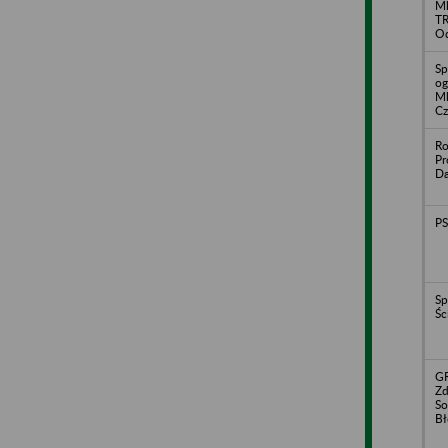
Ml
T
Od
Sp
og
Ml
C
Ro
Pr
Da
PS
Sp
Śc
G
Zd
So
Bł