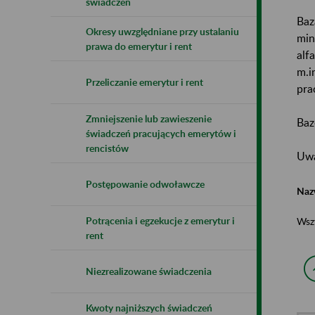
świadczeń
Baz
Okresy uwzględniane przy ustalaniu
min
prawa do emerytur i rent
alf
m.i
Przeliczanie emerytur i rent
pra
Zmniejszenie lub zawieszenie
Baz
świadczeń pracujących emerytów i
rencistów
Uwa
Postępowanie odwoławcze
Naz
Potrącenia i egzekucje z emerytur i
Wsz
rent
Niezrealizowane świadczenia
Kwoty najniższych świadczeń