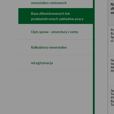
emerytalno-rentowych
N
z
z
Baza zlikwidowanych lub
przekształconych zakładów pracy
Pr
Opis spraw - emerytury i renty
B
Sp
ul
Kalkulatory emerytalne
Na
mLegitymacja
St
AK
My
Sp
Tw
SY
By
To