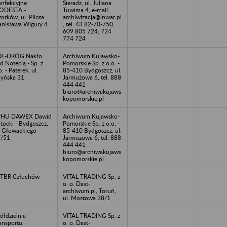
nfekcyjne
Sieradz, ul. Juliana
ODESTA -
Tuwima 4, e-mail:
orków; ul. Pilota
archiwizacja@inwar.pl
anisława Wigury 4
, tel. 43 82-70-750,
609 805 724; 724
774 724
OL-DRÓG Nakło
Archiwum Kujawsko-
d Notecią - Sp. z
Pomorskie Sp. z o.o. -
o. - Paterek, ul.
85-410 Bydgoszcz, ul.
yńska 31
Jarmużowa 6, tel. 888
444 441
biuro@archiwakujaws
kopomorskie.pl
PHU DAWEX Dawid
Archiwum Kujawsko-
tocki - Bydgoszcz,
Pomorskie Sp. z o.o. -
. Głowackiego
85-410 Bydgoszcz, ul.
7/51
Jarmużowa 6, tel. 888
444 441
biuro@archiwakujaws
kopomorskie.pl
TBR Człuchów
VITAL TRADING Sp. z
o. o. Dast-
archiwum.pl, Toruń,
ul. Mostowa 38/1
ółdzielnia
VITAL TRADING Sp. z
ansportu
o. o. Dast-