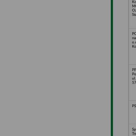
Ko
M
Oz
St
P
na
o.
Kc
P
Po
ul
5
PS
Sp
Tr