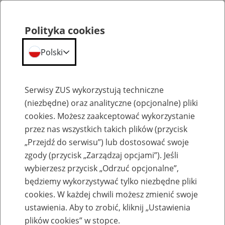
Polityka cookies
Polski
Menu
Szukaj
Serwisy ZUS wykorzystują techniczne
(niezbędne) oraz analityczne (opcjonalne) pliki
cookies. Możesz zaakceptować wykorzystanie
Emerytury
przez nas wszystkich takich plików (przycisk
„Przejdź do serwisu”) lub dostosować swoje
zgody (przycisk „Zarządzaj opcjami”). Jeśli
wybierzesz przycisk „Odrzuć opcjonalne”,
będziemy wykorzystywać tylko niezbędne pliki
Baza zlikwidowanych lub
cookies. W każdej chwili możesz zmienić swoje
przekształconych zakładów pracy
ustawienia. Aby to zrobić, kliknij „Ustawienia
plików cookies” w stopce.