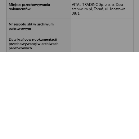
VITAL TRADING Sp. z o. o. Dast-
archiwum.pl, Toruń, ul. Mostowa
38/1
Dokumentacja firmy
992700/611/1372/2020-SAK; UNP:
2021-00184440
PSTBR Karlino
VITAL TRADING Sp. z o. o. Dast-
archiwum.pl, Toruń, ul. Mostowa
38/1