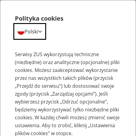
Polityka cookies
Polski
Menu
Szukaj
Serwisy ZUS wykorzystują techniczne
(niezbędne) oraz analityczne (opcjonalne) pliki
cookies. Możesz zaakceptować wykorzystanie
Emerytury
przez nas wszystkich takich plików (przycisk
„Przejdź do serwisu”) lub dostosować swoje
zgody (przycisk „Zarządzaj opcjami”). Jeśli
wybierzesz przycisk „Odrzuć opcjonalne”,
będziemy wykorzystywać tylko niezbędne pliki
Baza zlikwidowanych lub
cookies. W każdej chwili możesz zmienić swoje
przekształconych zakładów pracy
ustawienia. Aby to zrobić, kliknij „Ustawienia
plików cookies” w stopce.