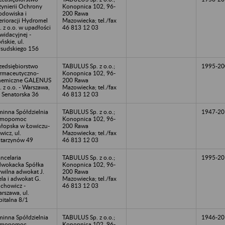
żynierii Ochrony
Konopnica 102, 96-
odowiska i
200 Rawa
rioracji Hydromel
Mazowiecka; tel./fax
. z o.o. w upadłości
46 813 12 03
kwidacyjnej -
ńskie, ul.
łsudskiego 156
zedsiębiorstwo
TABULUS Sp. z o.o.;
1995-20
rmaceutyczno-
Konopnica 102, 96-
hemiczne GALENUS
200 Rawa
. z o.o. - Warszawa,
Mazowiecka; tel./fax
. Senatorska 36
46 813 12 03
inna Spółdzielnia
TABULUS Sp. z o.o.;
1947-20
amopomoc
Konopnica 102, 96-
łopska w Łowiczu-
200 Rawa
wicz, ul.
Mazowiecka; tel./fax
tarzynów 49
46 813 12 03
ncelaria
TABULUS Sp. z o.o.;
1995-20
wokacka Spółka
Konopnica 102, 96-
wilna adwokat J.
200 Rawa
ela i adwokat G.
Mazowiecka; tel./fax
chowicz -
46 813 12 03
rszawa, ul.
pitalna 8/1
inna Spółdzielnia
TABULUS Sp. z o.o.;
1946-20
amopomoc
Konopnica 102, 96-