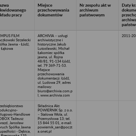
azwa
Miejsce
Nr zespołu akt w
Daty k
likwidowanego
przechowywania
archiwum
dokume
akładu pracy
dokumentów
państwowym
przech
archiw
państw
EMPUS FILM
ARCHIVIA – usługi
2011-20
czkowski Strzelecki
archiwistyczne i
ółka Jawna - Łódź,
historyczne Jakub
. Łąkowa
Lutosławski, Michał
Łakomiec spółka
jawna, ul. Rojna
48/81, 91-134 Łódź,
tel. 79 369-71-53.
Miejsce
przechowywania
dokumentacji: Łódź,
ul. Ludowa 29, adres
mailowy:
biuro@archivia.com.p
l, www.archivia.com
zedsiębiorstwo
Składnica Akt
odukcyjno-
POWIERNIK Sp. z o.o.
sługowo-Handlowe
– Stalowa Wola, ul.
OBOX Tadeusz
Przemysłowa 13; tel.
razd, Jarosław
15 844 55 01, e-mail:
ruch Spółka Jawna
powiernik_san@poczt
upadłości - Dębica,
a.onet.pl
. Rzeszowska 135