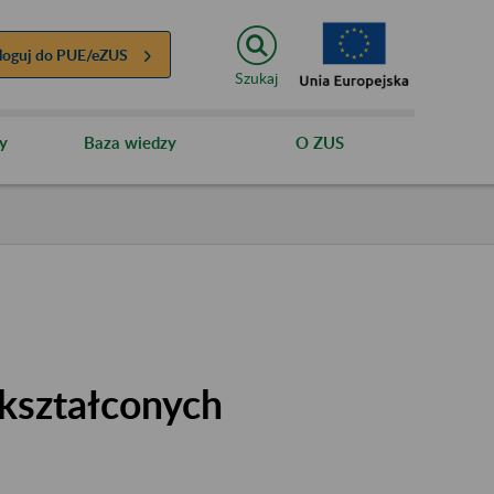
loguj do
PUE/eZUS
Szukaj
y
Baza wiedzy
O ZUS
kształconych