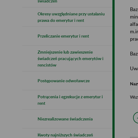
świadczeń
Baz
Okresy uwzględniane przy ustalaniu
min
prawa do emerytur i rent
alf
m.i
Przeliczanie emerytur i rent
pra
Zmniejszenie lub zawieszenie
Baz
świadczeń pracujących emerytów i
rencistów
Uwa
Postępowanie odwoławcze
Naz
Potrącenia i egzekucje z emerytur i
Wsz
rent
Niezrealizowane świadczenia
Kwoty najniższych świadczeń