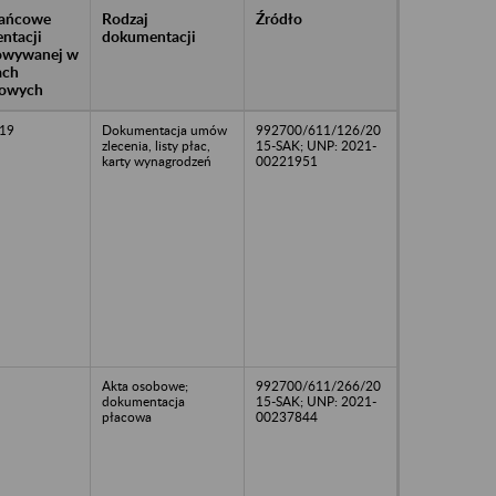
rańcowe
Rodzaj
Źródło
ntacji
dokumentacji
owywanej w
ach
owych
19
Dokumentacja umów
992700/611/126/20
zlecenia, listy płac,
15-SAK; UNP: 2021-
karty wynagrodzeń
00221951
Akta osobowe;
992700/611/266/20
dokumentacja
15-SAK; UNP: 2021-
płacowa
00237844