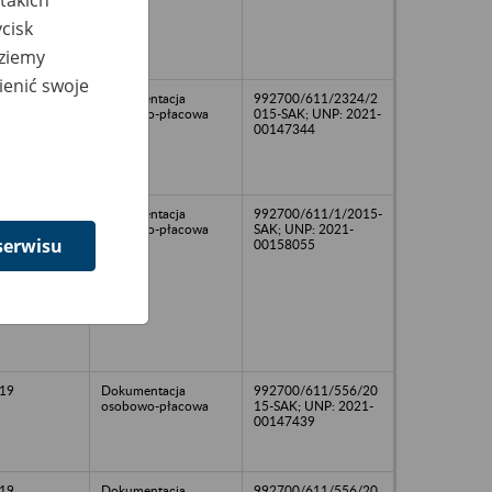
cisk
dziemy
ienić swoje
19
Dokumentacja
992700/611/2324/2
osobowo-płacowa
015-SAK; UNP: 2021-
00147344
Dokumentacja
992700/611/1/2015-
osobowo-płacowa
SAK; UNP: 2021-
serwisu
00158055
19
Dokumentacja
992700/611/556/20
osobowo-płacowa
15-SAK; UNP: 2021-
00147439
19
Dokumentacja
992700/611/556/20