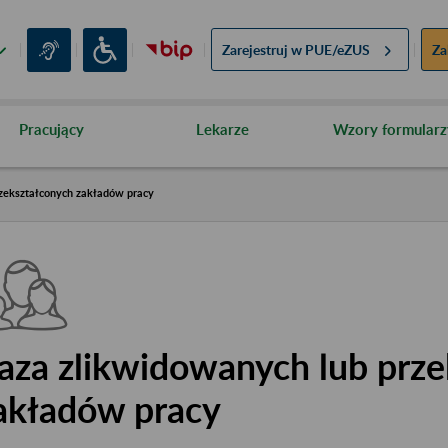
Zarejestruj w
PUE/eZUS
Za
Pracujący
Lekarze
Wzory formularz
zekształconych zakładów pracy
aza zlikwidowanych lub prze
akładów pracy