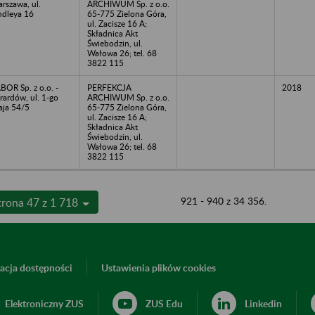
rszawa, ul.
ARCHIWUM Sp. z o.o.
ndleya 16
65-775 Zielona Góra,
ul. Zacisze 16 A;
Składnica Akt
Świebodzin, ul.
Wałowa 26; tel. 68
3822 115
BOR Sp. z o.o. -
PERFEKCJA
2018
rardów, ul. 1-go
ARCHIWUM Sp. z o.o.
ja 54/5
65-775 Zielona Góra,
ul. Zacisze 16 A;
Składnica Akt
Świebodzin, ul.
Wałowa 26; tel. 68
3822 115
921 - 940 z 34 356.
trona 47 z 1 718
acja dostępności
Ustawienia plików cookies
Elektroniczny ZUS
ZUS Edu
Linkedin