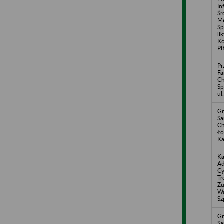
In
Śr
Me
Sp
li
Ko
Pi
Pr
Fa
C
Sp
ul
Gm
S
Ch
Ło
Ka
Ka
Ad
Cy
Tr
Zu
Wa
Sz
Gm
S