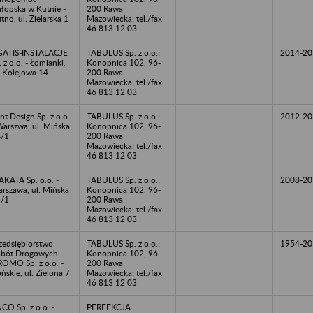
łopska w Kutnie -
200 Rawa
tno, ul. Zielarska 1
Mazowiecka; tel./fax
46 813 12 03
ATIS-INSTALACJE
TABULUS Sp. z o.o.;
2014-20
. z o.o. - Łomianki,
Konopnica 102, 96-
. Kolejowa 14
200 Rawa
Mazowiecka; tel./fax
46 813 12 03
nt Design Sp. z o.o.
TABULUS Sp. z o.o.;
2012-20
Warszwa, ul. Mińska
Konopnica 102, 96-
/1
200 Rawa
Mazowiecka; tel./fax
46 813 12 03
KATA Sp. o.o. -
TABULUS Sp. z o.o.;
2008-20
rszawa, ul. Mińska
Konopnica 102, 96-
/1
200 Rawa
Mazowiecka; tel./fax
46 813 12 03
zedsiębiorstwo
TABULUS Sp. z o.o.;
1954-20
bót Drogowych
Konopnica 102, 96-
OMO Sp. z o.o. -
200 Rawa
ńskie, ul. Zielona 7
Mazowiecka; tel./fax
46 813 12 03
CO Sp. z o.o. -
PERFEKCJA