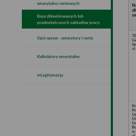
emerytalno-rentowych
N
z
z
Baza zlikwidowanych lub
przekształconych zakładów pracy
T
Opis spraw - emerytury i renty
Ga
Sp
ul
Kalkulatory emerytalne
mLegitymacja
Pr
Pr
U
G
Go
Bo
w 
ul