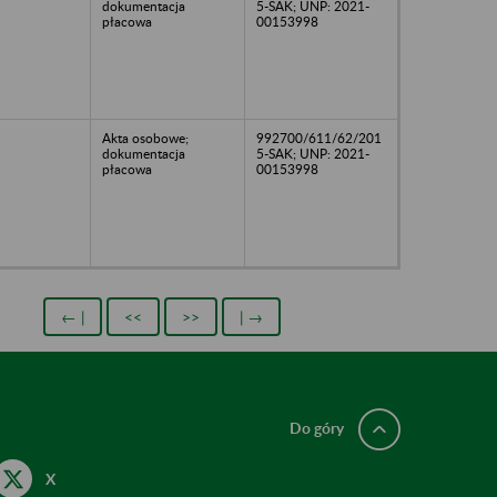
dokumentacja
5-SAK; UNP: 2021-
płacowa
00153998
Akta osobowe;
992700/611/62/201
dokumentacja
5-SAK; UNP: 2021-
płacowa
00153998
← |
<<
>>
| →
Do góry
X