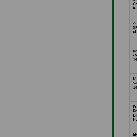
Ch
Ku
AG
SP
ul
Re
- 
14
MA
Wa
14
Pr
Ro
DR
Ko
EN