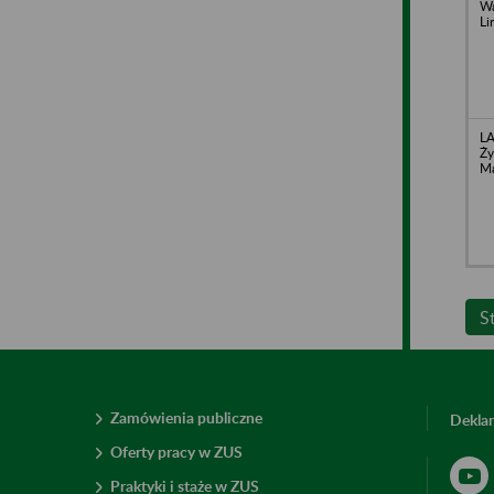
Wa
Li
LA
Ży
Ma
S
Zamówienia publiczne
Deklar
Oferty pracy w ZUS
Praktyki i staże w ZUS