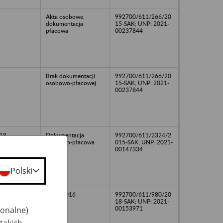
Akta osobowe,
992700/611/266/20
dokumentacja
15-SAK; UNP: 2021-
płacowa
00237844
Brak dokumentacji
992700/611/266/20
osobowo-płacowej
15-SAK; UNP: 2021-
00237844
18
Dokumentacja
992700/611/2324/2
osobowo-płacowa
015-SAK; UNP: 2021-
00147334
Polski
2002-2016
992700/611/980/20
18-SAK; UNP: 2021-
jonalne)
00153971
takich