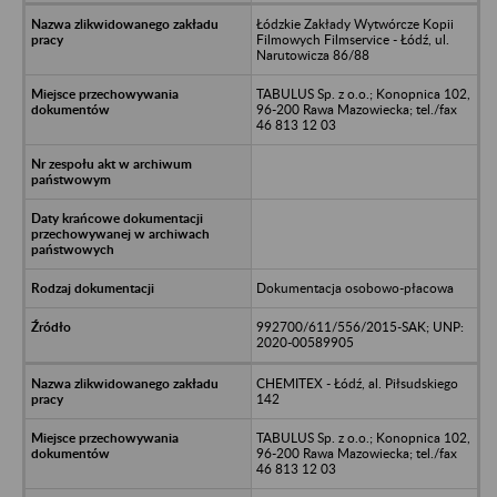
Łódzkie Zakłady Wytwórcze Kopii
Filmowych Filmservice - Łódź, ul.
Narutowicza 86/88
TABULUS Sp. z o.o.; Konopnica 102,
96-200 Rawa Mazowiecka; tel./fax
46 813 12 03
Dokumentacja osobowo-płacowa
992700/611/556/2015-SAK; UNP:
2020-00589905
CHEMITEX - Łódź, al. Piłsudskiego
142
TABULUS Sp. z o.o.; Konopnica 102,
96-200 Rawa Mazowiecka; tel./fax
46 813 12 03