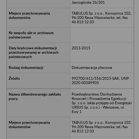
Jasnogórska 26/201
TABULUS Sp. z o.o.; Konopnica 102,
96-200 Rawa Mazowiecka; tel./fax
46 813 12 03
2013-2015
Dokuemtacacja płacowa
992700/611/556/2015-SAK; UNP:
2020-00589905
Przedsiębiorstwo Dochodzenia
Roszczeń i Prowadzenia Egzekucji
Sp. z o.o. (akta przejęte od Energetyki
URSUS Sp. z o.o.) - Warszawa, ul.
Ewy 1
TABULUS Sp. z o.o.; Konopnica 102,
96-200 Rawa Mazowiecka; tel./fax
46 813 12 03