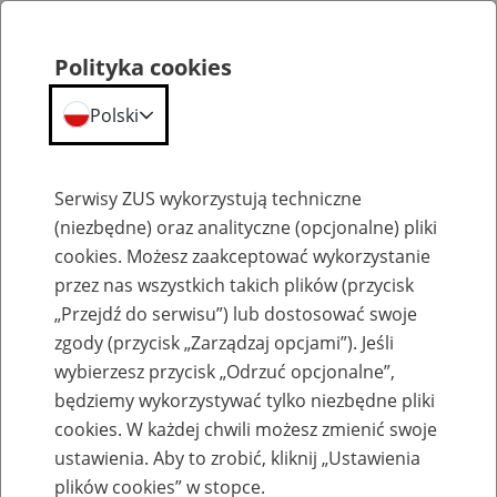
Polityka cookies
Polski
Menu
Szukaj
Serwisy ZUS wykorzystują techniczne
(niezbędne) oraz analityczne (opcjonalne) pliki
cookies. Możesz zaakceptować wykorzystanie
Emerytury
przez nas wszystkich takich plików (przycisk
„Przejdź do serwisu”) lub dostosować swoje
zgody (przycisk „Zarządzaj opcjami”). Jeśli
wybierzesz przycisk „Odrzuć opcjonalne”,
będziemy wykorzystywać tylko niezbędne pliki
Baza zlikwidowanych lub
cookies. W każdej chwili możesz zmienić swoje
przekształconych zakładów pracy
ustawienia. Aby to zrobić, kliknij „Ustawienia
plików cookies” w stopce.