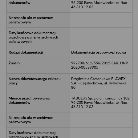
96-200 Rawa Mazowiecka; tel./fax
46 813 12 03
Dokumentacja osobowo-płacowa
992700/611/556/2015-SAK; UNP:
2020-00589905
Przędzalnia Czesankowa ELAWEX
S.A. - Częstochowa, ul. Krakowska
80
TABULUS Sp. z o.o.; Konopnica 102,
96-200 Rawa Mazowiecka; tel./fax
46 813 12 03