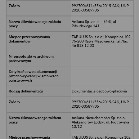
992700/611/556/2015-SAK; UNP:
2020-00589905
Anilana Sp. z o .o. - Łódź, al.
Piłsudskiego 141
TABULUS Sp. z o.o.; Konopnica 102,
96-200 Rawa Mazowiecka; tel./fax
46 813 12 03
Dokumentacja osobowo-płacowa
992700/611/556/2015-SAK; UNP:
2020-00589905
Anilana-Nieruchomości Sp. z o.o. -
Aleksandrów Łódzki, ul. Piotrowska
10/12
TABULUS Sp. z o.o.; Konopnica 102,