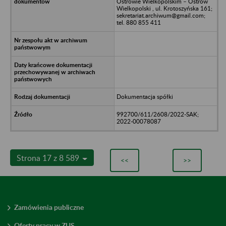
Ostrowie Wielkopolskim – Ostrów
Wielkopolski , ul. Krotoszyńska 161;
sekretariat.archiwum@gmail.com;
tel. 880 855 411
Dokumentacja spółki
992700/611/2608/2022-SAK;
2022-00078087
Strona 17 z 8 589
<<
>>
Zamówienia publiczne
Oferty pracy w ZUS