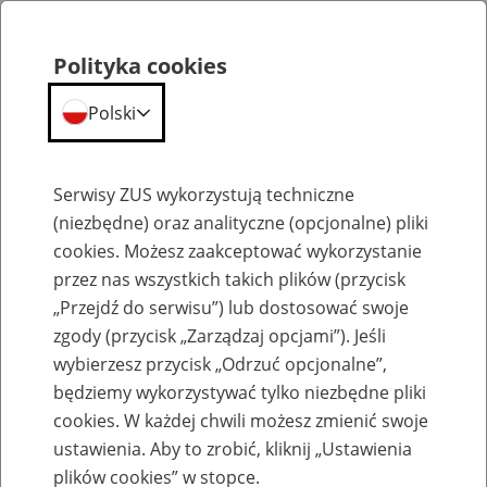
Polityka cookies
Polski
Menu
Szukaj
Serwisy ZUS wykorzystują techniczne
(niezbędne) oraz analityczne (opcjonalne) pliki
cookies. Możesz zaakceptować wykorzystanie
Emerytury
przez nas wszystkich takich plików (przycisk
„Przejdź do serwisu”) lub dostosować swoje
zgody (przycisk „Zarządzaj opcjami”). Jeśli
wybierzesz przycisk „Odrzuć opcjonalne”,
będziemy wykorzystywać tylko niezbędne pliki
Baza zlikwidowanych lub
cookies. W każdej chwili możesz zmienić swoje
przekształconych zakładów pracy
ustawienia. Aby to zrobić, kliknij „Ustawienia
plików cookies” w stopce.