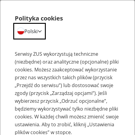
Polityka cookies
Polski
Menu
Szukaj
Serwisy ZUS wykorzystują techniczne
(niezbędne) oraz analityczne (opcjonalne) pliki
cookies. Możesz zaakceptować wykorzystanie
Emerytury
przez nas wszystkich takich plików (przycisk
„Przejdź do serwisu”) lub dostosować swoje
zgody (przycisk „Zarządzaj opcjami”). Jeśli
wybierzesz przycisk „Odrzuć opcjonalne”,
będziemy wykorzystywać tylko niezbędne pliki
Baza zlikwidowanych lub
cookies. W każdej chwili możesz zmienić swoje
przekształconych zakładów pracy
ustawienia. Aby to zrobić, kliknij „Ustawienia
plików cookies” w stopce.