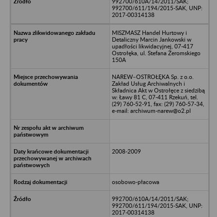
992700/610A/14/2011/SAK;
992700/611/194/2015-SAK, UNP:
2017-00314138
MISZMASZ Handel Hurtowy i
Detaliczny Marcin Jankowski w
upadłości likwidacyjnej, 07-417
Ostrołęka, ul. Stefana Żeromskiego
150A
NAREW–OSTROŁĘKA Sp. z o.o.
Zakład Usług Archiwalnych i
Składnica Akt w Ostrołęce z siedzibą
w: Ławy 81 C, 07-411 Rzekuń, tel.
(29) 760-52-91, fax: (29) 760-57-34,
e-mail: archiwum-narew@o2.pl
2008-2009
osobowo-płacowa
992700/610A/14/2011/SAK;
992700/611/194/2015-SAK, UNP:
2017-00314138