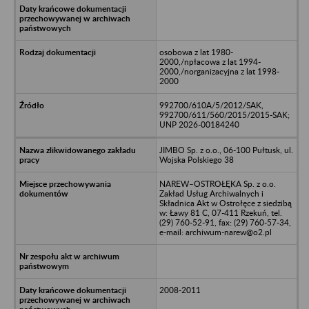
osobowa z lat 1980-
2000,/npłacowa z lat 1994-
2000,/norganizacyjna z lat 1998-
2000
992700/610A/5/2012/SAK,
992700/611/560/2015/2015-SAK;
UNP 2026-00184240
JIMBO Sp. z o.o., 06-100 Pułtusk, ul.
Wojska Polskiego 38
NAREW–OSTROŁĘKA Sp. z o.o.
Zakład Usług Archiwalnych i
Składnica Akt w Ostrołęce z siedzibą
w: Ławy 81 C, 07-411 Rzekuń, tel.
(29) 760-52-91, fax: (29) 760-57-34,
e-mail: archiwum-narew@o2.pl
2008-2011