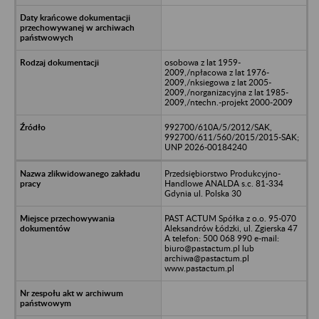
osobowa z lat 1959-
2009,/npłacowa z lat 1976-
2009,/nksiegowa z lat 2005-
2009,/norganizacyjna z lat 1985-
2009,/ntechn.-projekt 2000-2009
992700/610A/5/2012/SAK,
992700/611/560/2015/2015-SAK;
UNP 2026-00184240
Przedsiębiorstwo Produkcyjno-
Handlowe ANALDA s.c. 81-334
Gdynia ul. Polska 30
PAST ACTUM Spółka z o.o. 95-070
Aleksandrów Łódzki, ul. Zgierska 47
A telefon: 500 068 990 e-mail:
biuro@pastactum.pl lub
archiwa@pastactum.pl
www.pastactum.pl