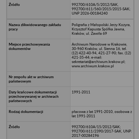
992700/610A/5/2012/SAK,
992700/611/560/2015/2015-SAK;
UNP 2026-00184240
Poligrafia z Małopolski Jerzy Kozyra,
Krzysztof Kapusta Spółka Jawna,
Kraków, ul. Zawiła 69
Archiwum Narodowe w Krakowie,
30-960 Kraków, ul. Sienna 16, tel.
(12) 422-40-94, 421-27-90; fax. (12)
421-35-44; e-mail:
sekretariat@archiwum.krakow.pl;
www.archiwum.krakow.pl
1991-2011
płacowa z lat 1991-2010, osobowa z
lat 1991-2011
992700/610A/15/2012/SAK;
992700/611/2390/2017-SAK, UNP:
2017-00284196