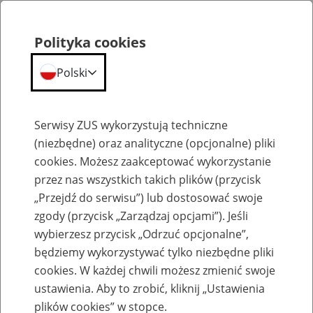
Polityka cookies
Polski
Menu
Szukaj
Serwisy ZUS wykorzystują techniczne
(niezbędne) oraz analityczne (opcjonalne) pliki
cookies. Możesz zaakceptować wykorzystanie
Emerytury
przez nas wszystkich takich plików (przycisk
„Przejdź do serwisu”) lub dostosować swoje
zgody (przycisk „Zarządzaj opcjami”). Jeśli
wybierzesz przycisk „Odrzuć opcjonalne”,
będziemy wykorzystywać tylko niezbędne pliki
Baza zlikwidowanych lub
cookies. W każdej chwili możesz zmienić swoje
przekształconych zakładów pracy
ustawienia. Aby to zrobić, kliknij „Ustawienia
plików cookies” w stopce.