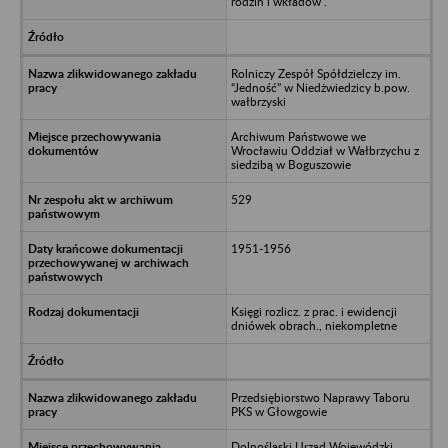
rodzin i wkładów .
Rolniczy Zespół Spółdzielczy im.
“Jedność” w Niedżwiedzicy b.pow.
wałbrzyski
Archiwum Państwowe we
Wrocławiu Oddział w Wałbrzychu z
siedzibą w Boguszowie
529
1951-1956
Księgi rozlicz. z prac. i ewidencji
dniówek obrach., niekompletne
Przedsiębiorstwo Naprawy Taboru
PKS w Głowgowie
Dolnośląski Urząd Wojewódzki