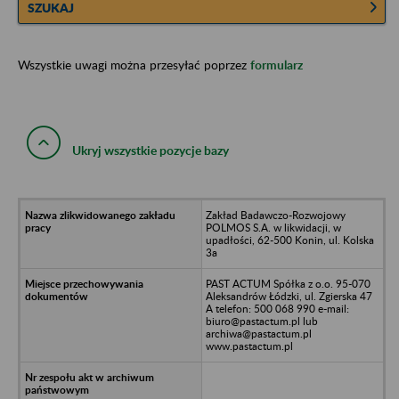
SZUKAJ
Wszystkie uwagi można przesyłać poprzez
formularz
Ukryj wszystkie pozycje bazy
Zakład Badawczo-Rozwojowy
POLMOS S.A. w likwidacji, w
upadłości, 62-500 Konin, ul. Kolska
3a
PAST ACTUM Spółka z o.o. 95-070
Aleksandrów Łódzki, ul. Zgierska 47
A telefon: 500 068 990 e-mail:
biuro@pastactum.pl lub
archiwa@pastactum.pl
www.pastactum.pl