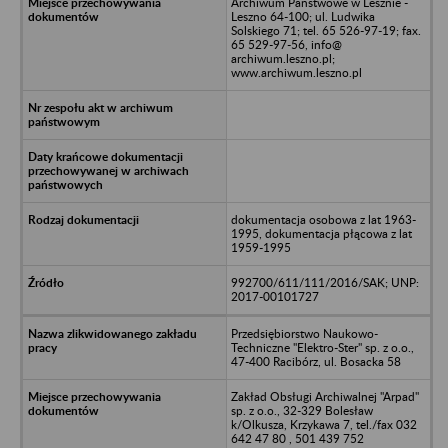
Archiwum Państwowe w Lesznie -
Leszno 64-100; ul. Ludwika
Solskiego 71; tel. 65 526-97-19; fax.
65 529-97-56, info@
archiwum.leszno.pl;
www.archiwum.leszno.pl
dokumentacja osobowa z lat 1963-
1995, dokumentacja płącowa z lat
1959-1995
992700/611/111/2016/SAK; UNP:
2017-00101727
Przedsiębiorstwo Naukowo-
Techniczne "Elektro-Ster" sp. z o.o.,
47-400 Racibórz, ul. Bosacka 58
Zakład Obsługi Archiwalnej "Arpad"
sp. z o.o., 32-329 Bolesław
k/Olkusza, Krzykawa 7, tel./fax 032
642 47 80 , 501 439 752