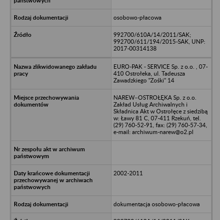
osobowo-płacowa
992700/610A/14/2011/SAK;
992700/611/194/2015-SAK, UNP:
2017-00314138
EURO-PAK - SERVICE Sp. z o.o. , 07-
410 Ostrołeka, ul. Tadeusza
Zawadzkiego "Zośki" 14
NAREW–OSTROŁĘKA Sp. z o.o.
Zakład Usług Archiwalnych i
Składnica Akt w Ostrołęce z siedzibą
w: Ławy 81 C, 07-411 Rzekuń, tel.
(29) 760-52-91, fax: (29) 760-57-34,
e-mail: archiwum-narew@o2.pl
2002-2011
dokumentacja osobowo-płacowa