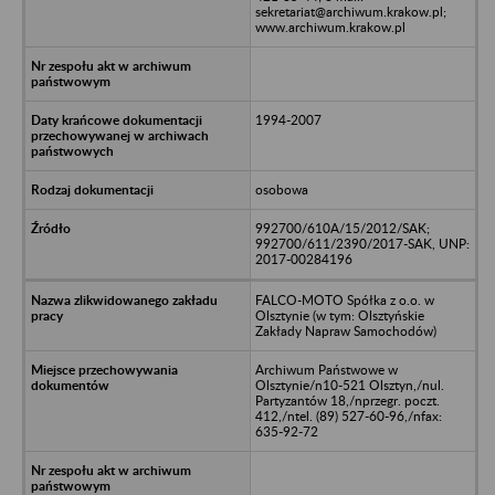
sekretariat@archiwum.krakow.pl;
www.archiwum.krakow.pl
1994-2007
osobowa
992700/610A/15/2012/SAK;
992700/611/2390/2017-SAK, UNP:
2017-00284196
FALCO-MOTO Spółka z o.o. w
Olsztynie (w tym: Olsztyńskie
Zakłady Napraw Samochodów)
Archiwum Państwowe w
Olsztynie/n10-521 Olsztyn,/nul.
Partyzantów 18,/nprzegr. poczt.
412,/ntel. (89) 527-60-96,/nfax:
635-92-72