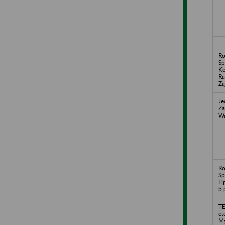
Ro
Sp
Ko
Ra
Zą
Je
Za
Wa
Ro
Sp
Li
b.
TE
o.
My