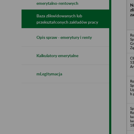
emerytalno-rentowych
N
z
z
Baza zlikwidowanych lub
przekształconych zakładów pracy
Ro
Opis spraw - emerytury i renty
Sp
Gr
Zą
Kalkulatory emerytalne
CI
53
Ar
mLegitymacja
Ro
Sp
Li
b.
Sp
Ro
Iw
Iw
1