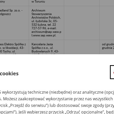
iny
w Toruniu
dland Sp. zo.o. -
Archiwum
dgoszcz
Stowarzyszenia
Archiwistów Polskich,
ul. Łubińska 3c, 05-
532 Łubna, tel. 22
727-57-96, e-mail:
archiwum@sap.waw.p
l;www.sap.waw.pl.
ass Elektro Spółka z
Kancelaria Jasta
od grudn
o. w likwidacji, 43-
Spółka z o.o., ul.
grudnia 
0 Tychy, ul.
Budowlanych 9, 43-
jazdowa 13
100 Tychy/ntel./fax
(32) 780-37-33
SP HWP Polska Sp.
Archiwum SAP ul.
.o. w likwidacji,
Łubińska 3c, 05-532
 cookies
rszawa, Al.
Łubna.
rozolimskie
/1122.
MPOL Andrzej
Archiwa Mazowieckie
 wykorzystują techniczne (niezbędne) oraz analityczne (opc
otrowski/n02-997
Spółka z o.o. Glina, ul.
rszawa, ul. Ruczaj
Lubelska 2A, 05-430
es. Możesz zaakceptować wykorzystanie przez nas wszystkich 
8
Celestynów tel. (22)
ycisk „Przejdź do serwisu”) lub dostosować swoje zgody (przy
780-09-00, fax.: (22)
789-79-88,
opcjami”). Jeśli wybierzesz przycisk „Odrzuć opcjonalne”, bę
www.archiwamaz.pl,