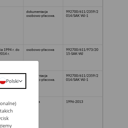
dokumentacja
992700/611/2359/2
osobowo-płacowa.
014/SAK WJ-1
ia 1994 r. do
osobowo-płacowa
992700/611/973/20
2014 r.
15-SAK-WJ
Dolumentacja
992700/611/2359/2
osobowo-płacowa.
014/SAK WJ-1
Polski
osobowa
1996-2013
jonalne)
takich
cisk
dziemy