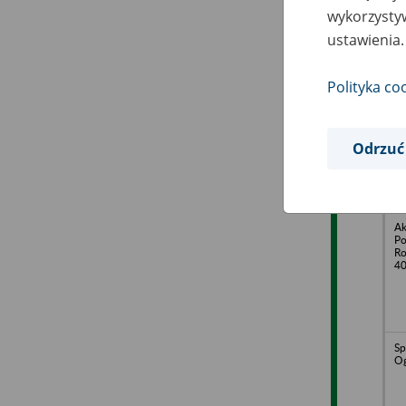
wykorzystyw
ustawienia.
Ze
o.
Polityka co
Ja
Odrzuć
Za
Ch
Łą
Dą
Ak
Po
Ro
40
Sp
Og