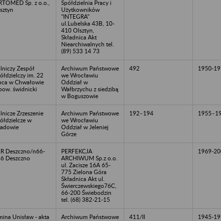
TOMED Sp. z o.o.,
Spółdzielnia Pracy i
sztyn
Użytkowników
"INTEGRA"
ul.Lubelska 43B, 10-
410 Olsztyn,
Składnica Akt
Niearchiwalnych tel.
(89) 533 14 73
lniczy Zespół
Archiwum Państwowe
492
1950-19
ółdzielczy im. 22
we Wrocławiu
pca w Chwałowie
Oddział w
pow. świdnicki
Wałbrzychu z siedzibą
w Boguszowie
lnicze Zrzeszenie
Archiwum Państwowe
192–194
1955–1
ółdzielcze w
we Wrocławiu
adowie
Oddział w Jeleniej
Górze
R Deszczno/n66-
PERFEKCJA
1969-20
6 Deszczno
ARCHIWUM Sp.z o.o.
ul. Zacisze 16A 65-
775 Zielona Góra
Składnica Akt ul.
Świerczewskiego76C,
66-200 Świebodzin
tel. (68) 382-21-15
ina Unisław - akta
Archiwum Państwowe
411/II
1945-19