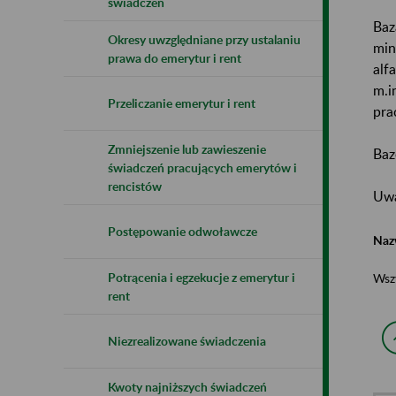
świadczeń
Baz
Okresy uwzględniane przy ustalaniu
min
prawa do emerytur i rent
alf
m.i
Przeliczanie emerytur i rent
pra
Zmniejszenie lub zawieszenie
Baz
świadczeń pracujących emerytów i
rencistów
Uwa
Postępowanie odwoławcze
Naz
Potrącenia i egzekucje z emerytur i
Wsz
rent
Niezrealizowane świadczenia
Kwoty najniższych świadczeń