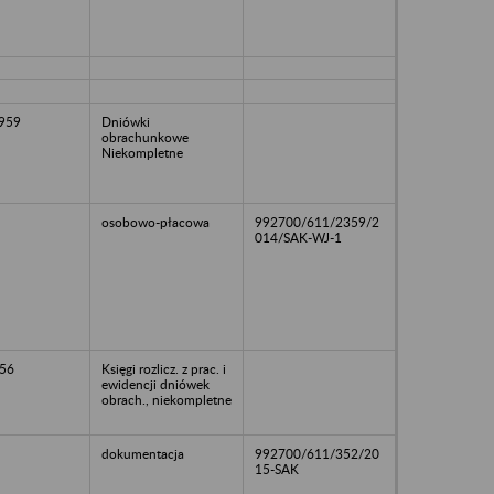
1959
Dniówki
obrachunkowe
Niekompletne
osobowo-płacowa
992700/611/2359/2
014/SAK-WJ-1
56
Księgi rozlicz. z prac. i
ewidencji dniówek
obrach., niekompletne
dokumentacja
992700/611/352/20
15-SAK