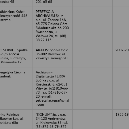
otnica 45
201-65-65
ółdzielnia Kółek
PERFEKCJA
lniczych/n66-446
ARCHIWUM Sp. z
szczno
o.o., ul. Zacisze 16A,
65-775 Zielona Góra.
Składnica akt: 66-200
Świebodzin, ul.
Wałowa 26, tel. (68)
38 22 115
S SERVICE Spółka
AR-POS" Spółka z o.o.
2007-20
o.o./n37-514
35-082 Rzeszów, ul.
nina, Tuczempy,
Zawiszy Czarnego 20F
. Przemyska 12
ergetyka Cieplna
Archiwum-
ombork
Digitalizacja TERRA
Spółka z o.o. ul.
Kościuszki 8, 62-051
Wiry tel. (61) 810-66-
73, fax. (61) 810-59-
20, e-mail:
sekretariat.terra@gmai
l.com
łko Rolnicze
"SIGNUM" Sp. z o.o.
1955-19
łkowice-Łęg, ul.
34-120 Andrychów,
skidzka 65a
ul. Krakowska 83; tel.
(33) 875-63-79; 875-