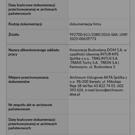
dokumentacja firmy
992700/611/2380/2016-SAK; UNP:
2025-00639773
Korporacja Budowlana DOM S.A. w
upadłości (dawniej INTUR-KPS
Spółka z o.o., TRAS-INTUS S.A.
,TRANS Tychy S.A., TRION S.A.)
Kartoszyno, ul. Budowlana 3
Archiwum Usługowe AKTA Spółka z
o.o. 98-200 Sieradz, ul. Mikołaja
Reja 1B tel/fax 43 822 74 01; 602
393 626, e-mail biuro@archiwum-
akta.pl