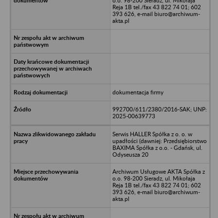
o.o. 98-200 Sieradz, ul. Mikołaja
Reja 1B tel./fax 43 822 74 01; 602
393 626, e-mail biuro@archiwum-
akta.pl
dokumentacja firmy
992700/611/2380/2016-SAK; UNP:
2025-00639773
Serwis HALLER Spółka z o. o. w
upadłości (dawniej: Przedsiębiorstwo
BAXIMA Spółka z o.o. - Gdańsk, ul.
Odyseusza 20
Archiwum Usługowe AKTA Spółka z
o.o. 98-200 Sieradz, ul. Mikołaja
Reja 1B tel./fax 43 822 74 01; 602
393 626, e-mail biuro@archiwum-
akta.pl