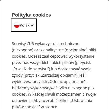
Polityka cookies
Polski
Menu
Szukaj
Serwisy ZUS wykorzystują techniczne
(niezbędne) oraz analityczne (opcjonalne) pliki
cookies. Możesz zaakceptować wykorzystanie
Emerytury
przez nas wszystkich takich plików (przycisk
„Przejdź do serwisu”) lub dostosować swoje
zgody (przycisk „Zarządzaj opcjami”). Jeśli
wybierzesz przycisk „Odrzuć opcjonalne”,
będziemy wykorzystywać tylko niezbędne pliki
Baza zlikwidowanych lub
cookies. W każdej chwili możesz zmienić swoje
przekształconych zakładów pracy
ustawienia. Aby to zrobić, kliknij „Ustawienia
plików cookies” w stopce.