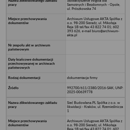
Stowarzyszenie Wigilia dla
Samotnych i Bezdomnych - Opole,
ul. Prószkowska 74
Archiwum Usługowe AKTA Spółka z
o.o. 98-200 Sieradz, ul. Mikołaja
Reja 1B tel/fax 43 822 74 01; 602
393 626, e-mail biuro@archiwum-
akta.pl
dokumentacja firmy
992700/611/2380/2016-SAK; UNP:
2025-00639778
Sieć Budowlana.PL Spółka z o.o. w
likwidacji - Kraków, ul. Rzemieślnicza
1
Archiwum Usługowe AKTA Spółka z
o.o. 98-200 Sieradz, ul. Mikołaja
Reja 1B tel/fax 43 822 74 01; 602