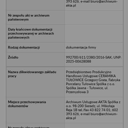
393 626, e-mail biuro@archiwum-
akta.pl
dokumentacja firmy
992700/611/2380/2016-SAK; UNP:
2025-00628088
Przedsiębiorstwo Produkcyjno
Handlowo Usługowe CERAMIKA
TUŁOWICE Grzegorz Grata, Fabryka
Porcelany Tułowice Spólka z o.o.
Spólka Jawna - Tułowice, ul.
Przemysłowa 3
Archiwum Usługowe AKTA Spółka z
o.o. 98-200 Sieradz, ul. Mikołaja
Reja 1B tel./fax 43 822 74 01; 602
393 626, e-mail biuro@archiwum-
akta.pl