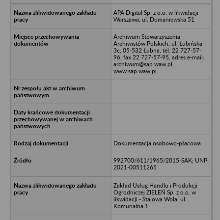
APA Digital Sp. z o.o. w likwidacji -
Warszawa, ul. Domaniewska 51
Archiwum Stowarzyszenia
Archiwistów Polskich, ul. Łubińska
3c, 05-532 Łubna, tel. 22 727-57-
96, fax 22 727-57-95, adres e-mail:
archiwum@sap.waw.pl;
www.sap.waw.pl
Dokumentacja osobowo-płacowa
992700/611/1965/2015-SAK; UNP:
2021-00511265
Zakład Usług Handlu i Produkcji
Ogrodniczej ZIELEŃ Sp. z o.o. w
likwidacji - Stalowa Wola, ul.
Komunalna 1