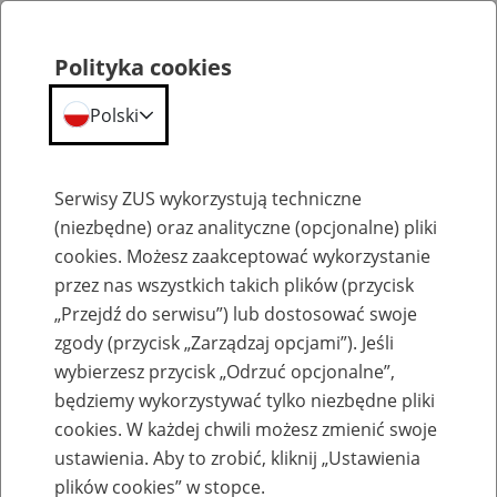
Polityka cookies
Polski
Menu
Szukaj
Serwisy ZUS wykorzystują techniczne
(niezbędne) oraz analityczne (opcjonalne) pliki
cookies. Możesz zaakceptować wykorzystanie
Emerytury
przez nas wszystkich takich plików (przycisk
„Przejdź do serwisu”) lub dostosować swoje
zgody (przycisk „Zarządzaj opcjami”). Jeśli
wybierzesz przycisk „Odrzuć opcjonalne”,
będziemy wykorzystywać tylko niezbędne pliki
Baza zlikwidowanych lub
cookies. W każdej chwili możesz zmienić swoje
przekształconych zakładów pracy
ustawienia. Aby to zrobić, kliknij „Ustawienia
plików cookies” w stopce.