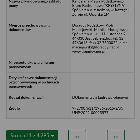
Kancelaria Prawa Podatkowego
Biuro Rachunkowe "KRYSTYNA"
Spółka z o.o. z siedzibą w Jastrzębiu
Zdroju ul. Opolska 1M
Doradcy Podatkowi Piotr
Maciejewski, Monika Maciejewska
Spółka z o.o. - ul. 11 Listopada 9,
44-330 Jastrzębie-Zdrój, tel. 32
4763613, faks 32 7500022, e-mail:
maciejewski@doradcy.net.pl,
www.doradcy.net.pl
DOkumentacja kadrowo-płacowa
992700/611/1986/2015-SAK;
UNP:2022-00025577
Strona 11 z 4 295
<<
>>