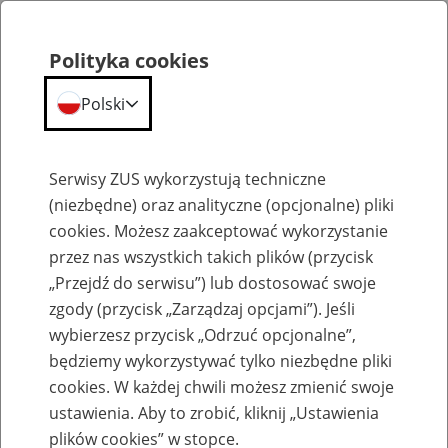
Polityka cookies
Polski
Menu
Szukaj
Serwisy ZUS wykorzystują techniczne
(niezbędne) oraz analityczne (opcjonalne) pliki
cookies. Możesz zaakceptować wykorzystanie
Emerytury
przez nas wszystkich takich plików (przycisk
„Przejdź do serwisu”) lub dostosować swoje
zgody (przycisk „Zarządzaj opcjami”). Jeśli
wybierzesz przycisk „Odrzuć opcjonalne”,
będziemy wykorzystywać tylko niezbędne pliki
Baza zlikwidowanych lub
cookies. W każdej chwili możesz zmienić swoje
przekształconych zakładów pracy
ustawienia. Aby to zrobić, kliknij „Ustawienia
plików cookies” w stopce.