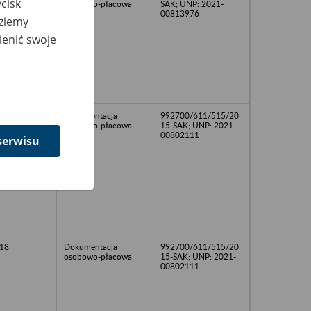
cisk
osobowo-płacowa
SAK; UNP: 2021-
00813976
dziemy
ienić swoje
21
Dokumentacja
992700/611/515/20
osobowo-płacowa
15-SAK; UNP: 2021-
00802111
serwisu
18
Dokumentacja
992700/611/515/20
osobowo-płacowa
15-SAK; UNP: 2021-
00802111