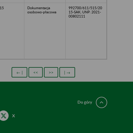
15
Dokumentacja
992700/611/515/20
osobowo-płacowa
15-SAK; UNP: 2021-
00802111
← |
<<
>>
| →
Do góry
X