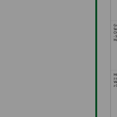
Gm
S
Ch
- 
Ma
Mi
z 
Wa
z 