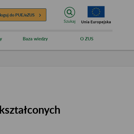
loguj do
PUE/eZUS
Szukaj
y
Baza wiedzy
O ZUS
kształconych