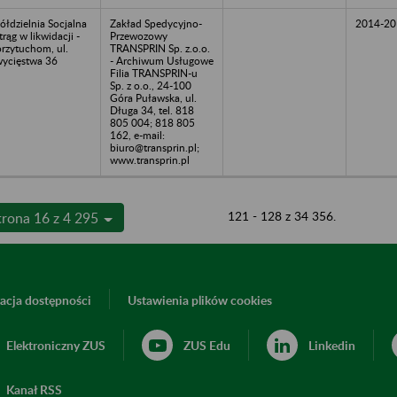
ółdzielnia Socjalna
Zakład Spedycyjno-
2014-20
trąg w likwidacji -
Przewozowy
rzytuchom, ul.
TRANSPRIN Sp. z.o.o.
ycięstwa 36
- Archiwum Usługowe
Filia TRANSPRIN-u
Sp. z o.o., 24-100
Góra Puławska, ul.
Długa 34, tel. 818
805 004; 818 805
162, e-mail:
biuro@transprin.pl;
www.transprin.pl
121 - 128 z 34 356.
trona 16 z 4 295
acja dostępności
Ustawienia plików cookies
Elektroniczny ZUS
ZUS Edu
Linkedin
Kanał RSS