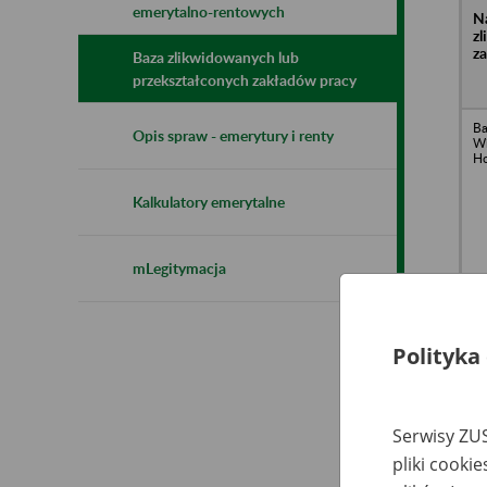
emerytalno-rentowych
N
z
z
Baza zlikwidowanych lub
przekształconych zakładów pracy
Ba
Opis spraw - emerytury i renty
Wi
Ho
Kalkulatory emerytalne
mLegitymacja
Fu
Sp
Fi
li
Polityka
ul
Serwisy ZUS
pliki cooki
Wo