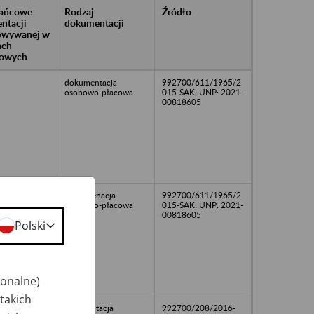
rańcowe
Rodzaj
Źródło
ntacji
dokumentacji
owywanej w
ach
owych
dokumentacja
992700/611/1965/2
osobowo-płacowa
015-SAK; UNP: 2021-
00818605
Dokumenacja
992700/611/1965/2
osobowo-płacowa
015-SAK; UNP: 2021-
00818605
Polski
jonalne)
takich
98
Dokmentacja
992700/208/2016-