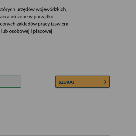
ektórych urzędów wojewódzkich,
wiera ułożone w porządku
łconych zakładów pracy (zawiera
 lub osobowej i płacowej
SZUKAJ