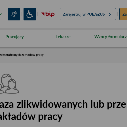
Zarejestruj w
PUE/eZUS
Za
Pracujący
Lekarze
Wzory formularz
zekształconych zakładów pracy
aza zlikwidowanych lub prze
akładów pracy