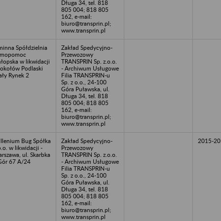
Długa 34, tel. 818
805 004; 818 805
162, e-mail:
biuro@transprin.pl;
www.transprin.pl
inna Spółdzielnia
Zakład Spedycyjno-
amopomoc
Przewozowy
łopska w likwidacji
TRANSPRIN Sp. z.o.o.
Sokołów Podlaski
- Archiwum Usługowe
ły Rynek 2
Filia TRANSPRIN-u
Sp. z o.o., 24-100
Góra Puławska, ul.
Długa 34, tel. 818
805 004; 818 805
162, e-mail:
biuro@transprin.pl;
www.transprin.pl
llenium Bug Spółka
Zakład Spedycyjno-
2015-20
o.o. w likwidacji -
Przewozowy
rszawa, ul. Skarbka
TRANSPRIN Sp. z.o.o.
Gór 67 A/24
- Archiwum Usługowe
Filia TRANSPRIN-u
Sp. z o.o., 24-100
Góra Puławska, ul.
Długa 34, tel. 818
805 004; 818 805
162, e-mail:
biuro@transprin.pl;
www.transprin.pl