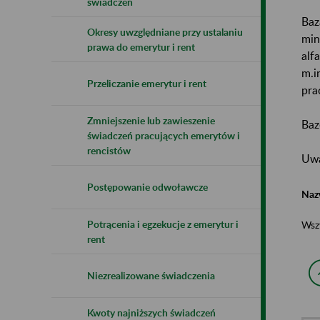
świadczeń
Baz
Okresy uwzględniane przy ustalaniu
min
prawa do emerytur i rent
alf
m.i
Przeliczanie emerytur i rent
pra
Zmniejszenie lub zawieszenie
Baz
świadczeń pracujących emerytów i
rencistów
Uwa
Postępowanie odwoławcze
Naz
Potrącenia i egzekucje z emerytur i
Wsz
rent
Niezrealizowane świadczenia
Kwoty najniższych świadczeń