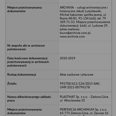
ARCHIVIA – usługi archiwistyczne i
historyczne Jakub Lutosławski,
Michał Łakomiec spółka jawna, ul.
Rojna 48/81, 91-134 Łódź, tel. 79
369-71-53. Miejsce przechowywania
dokumentacji: Łódź, ul. Ludowa 29,
adres mailowy:
biuro@archivia.com.pl,
www.archivia.com
2010-2019
Akta osobowe i płacowe
992700/611/126/2015-SAK;
UNP:2021-00796178
PLASTMAT Sp. z o.o. - Zielona Góra,
ul. Wrocławska 35
PERFEKCJA ARCHIWUM Sp. z o.o.
65-775 Zielona Góra, ul. Zacisze 16