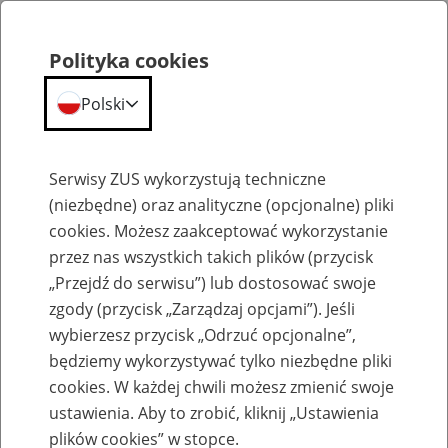
Polityka cookies
Polski
Menu
Szukaj
Serwisy ZUS wykorzystują techniczne
(niezbędne) oraz analityczne (opcjonalne) pliki
cookies. Możesz zaakceptować wykorzystanie
Emerytury
przez nas wszystkich takich plików (przycisk
„Przejdź do serwisu”) lub dostosować swoje
zgody (przycisk „Zarządzaj opcjami”). Jeśli
wybierzesz przycisk „Odrzuć opcjonalne”,
będziemy wykorzystywać tylko niezbędne pliki
Baza zlikwidowanych lub
cookies. W każdej chwili możesz zmienić swoje
przekształconych zakładów pracy
ustawienia. Aby to zrobić, kliknij „Ustawienia
plików cookies” w stopce.