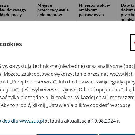
azwa
Miejsce
Nr zespołu akt w
Daty k
likwidowanego
przechowywania
archiwum
dokume
akładu pracy
dokumentów
państwowym
przech
archiw
państw
ółdzielnia
Archiwum Państwowe
ansportowo-
w Warszawie Oddział
 cookies
ndlowa, 26-800
Dokumentacji
ałobrzegi, ul.
Osobowej i Płacowej
ścielna 120
w Milanówku, ul.
Stefana Okrzei 1, 05-
822 Milanówek, tel.
 wykorzystują techniczne (niezbędne) oraz analityczne (opc
22 724 76 05,
apw.milanowek@wars
es. Możesz zaakceptować wykorzystanie przez nas wszystkich 
zawa.archiwa.gov.pl
ycisk „Przejdź do serwisu”) lub dostosować swoje zgody (przy
PUH ZAMBUD Sp. z
Archiwum Państwowe
o., 32-050 Skawina,
w Warszawie Oddział
opcjami”). Jeśli wybierzesz przycisk „Odrzuć opcjonalne”, bę
. Piłsudskiego 23
Dokumentacji
ać tylko niezbędne pliki cookies. W każdej chwili możesz zm
Osobowej i Płacowej
w Milanówku, ul.
 Aby to zrobić, kliknij „Ustawienia plików cookies” w stopce.
Stefana Okrzei 1, 05-
822 Milanówek, tel.
22 724 76 05,
apw.milanowek@wars
okies dla www.zus.pl
ostatnia aktualizacja 19.08.2024 r.
zawa.archiwa.gov.pl
RiKB "REALBUD"
EURO AKTA