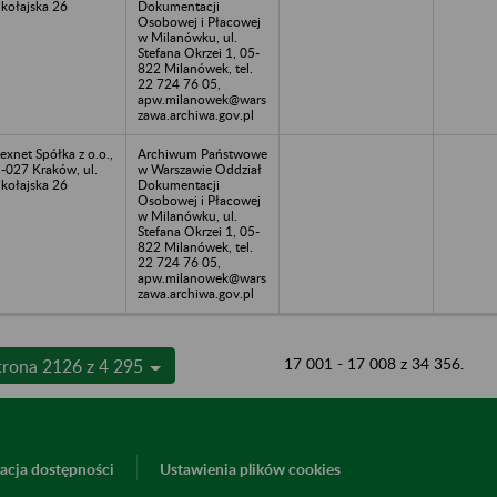
kołajska 26
Dokumentacji
Osobowej i Płacowej
w Milanówku, ul.
Stefana Okrzei 1, 05-
822 Milanówek, tel.
22 724 76 05,
apw.milanowek@wars
zawa.archiwa.gov.pl
texnet Spółka z o.o.,
Archiwum Państwowe
-027 Kraków, ul.
w Warszawie Oddział
kołajska 26
Dokumentacji
Osobowej i Płacowej
w Milanówku, ul.
Stefana Okrzei 1, 05-
822 Milanówek, tel.
22 724 76 05,
apw.milanowek@wars
zawa.archiwa.gov.pl
17 001 - 17 008 z 34 356.
trona 2126 z 4 295
acja dostępności
Ustawienia plików cookies