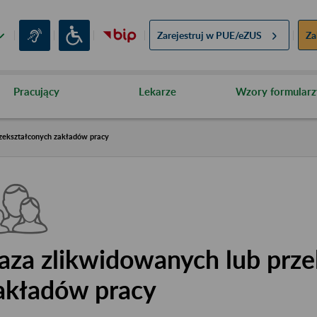
Zarejestruj w
PUE/eZUS
Za
Pracujący
Lekarze
Wzory formularz
zekształconych zakładów pracy
aza zlikwidowanych lub prze
akładów pracy