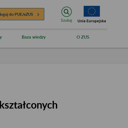
loguj do
PUE/eZUS
Szukaj
y
Baza wiedzy
O ZUS
kształconych