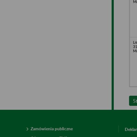
Mi
Li
31
Mi
S
Zamówienia publiczne
Deklar