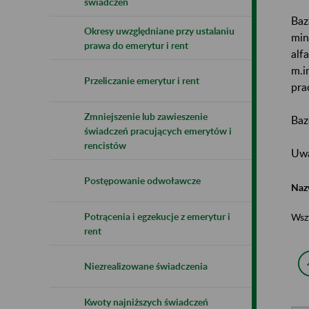
świadczeń
Baz
Okresy uwzględniane przy ustalaniu
min
prawa do emerytur i rent
alf
m.i
Przeliczanie emerytur i rent
pra
Zmniejszenie lub zawieszenie
Baz
świadczeń pracujących emerytów i
rencistów
Uwa
Postępowanie odwoławcze
Naz
Potrącenia i egzekucje z emerytur i
Wsz
rent
Niezrealizowane świadczenia
Kwoty najniższych świadczeń