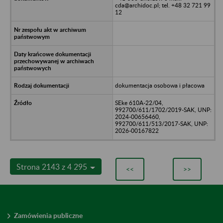
cda@archidoc.pl; tel. +48 32 721 99
12
dokumentacja osobowa i płacowa
SEke 610A-22/04,
992700/611/1702/2019-SAK, UNP:
2024-00656460,
992700/611/513/2017-SAK, UNP:
2026-00167822
Strona 2143 z 4 295
<<
>>
Zamówienia publiczne