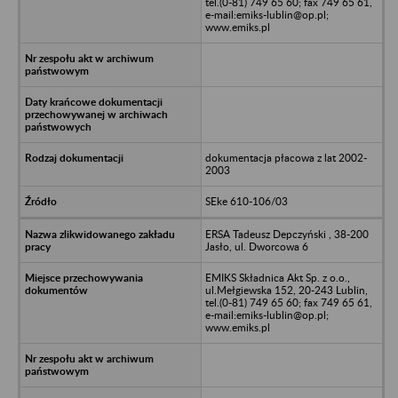
tel.(0-81) 749 65 60; fax 749 65 61,
e-mail:emiks-lublin@op.pl;
www.emiks.pl
dokumentacja płacowa z lat 2002-
2003
SEke 610-106/03
ERSA Tadeusz Depczyński , 38-200
Jasło, ul. Dworcowa 6
EMIKS Składnica Akt Sp. z o.o.,
ul.Mełgiewska 152, 20-243 Lublin,
tel.(0-81) 749 65 60; fax 749 65 61,
e-mail:emiks-lublin@op.pl;
www.emiks.pl