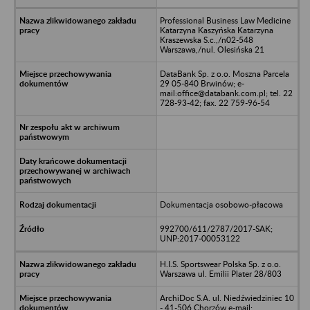
Professional Business Law Medicine
Katarzyna Kaszyńska Katarzyna
Kraszewska S.c.,/n02-548
Warszawa,/nul. Olesińska 21
DataBank Sp. z o.o. Moszna Parcela
29 05-840 Brwinów; e-
mail:office@databank.com.pl; tel. 22
728-93-42; fax. 22 759-96-54
Dokumentacja osobowo-płacowa
992700/611/2787/2017-SAK;
UNP:2017-00053122
H.I.S. Sportswear Polska Sp. z o.o.
Warszawa ul. Emilii Plater 28/803
ArchiDoc S.A. ul. Niedźwiedziniec 10
- 41-506 Chorzów e-mail: