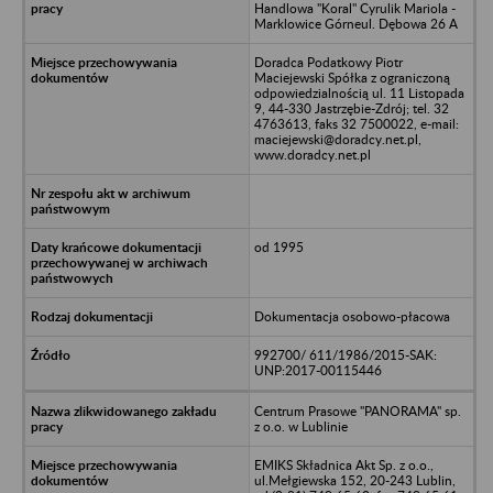
Handlowa "Koral" Cyrulik Mariola -
Marklowice Górneul. Dębowa 26 A
Doradca Podatkowy Piotr
Maciejewski Spółka z ograniczoną
odpowiedzialnością ul. 11 Listopada
9, 44-330 Jastrzębie-Zdrój; tel. 32
4763613, faks 32 7500022, e-mail:
maciejewski@doradcy.net.pl,
www.doradcy.net.pl
od 1995
Dokumentacja osobowo-płacowa
992700/ 611/1986/2015-SAK:
UNP:2017-00115446
Centrum Prasowe "PANORAMA" sp.
z o.o. w Lublinie
EMIKS Składnica Akt Sp. z o.o.,
ul.Mełgiewska 152, 20-243 Lublin,