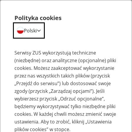
Polityka cookies
Polski
Menu
Szukaj
Serwisy ZUS wykorzystują techniczne
(niezbędne) oraz analityczne (opcjonalne) pliki
cookies. Możesz zaakceptować wykorzystanie
Emerytury
przez nas wszystkich takich plików (przycisk
„Przejdź do serwisu”) lub dostosować swoje
zgody (przycisk „Zarządzaj opcjami”). Jeśli
wybierzesz przycisk „Odrzuć opcjonalne”,
będziemy wykorzystywać tylko niezbędne pliki
Baza zlikwidowanych lub
cookies. W każdej chwili możesz zmienić swoje
przekształconych zakładów pracy
ustawienia. Aby to zrobić, kliknij „Ustawienia
plików cookies” w stopce.