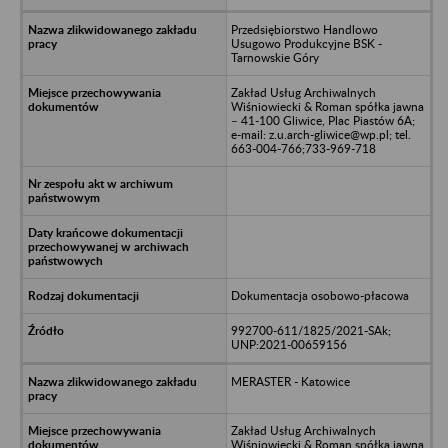
Przedsiębiorstwo Handlowo
Usugowo Produkcyjne BSK -
Tarnowskie Góry
Zakład Usług Archiwalnych
Wiśniowiecki & Roman spółka jawna
– 41-100 Gliwice, Plac Piastów 6A;
e-mail: z.u.arch-gliwice@wp.pl; tel.
663-004-766;733-969-718
Dokumentacja osobowo-płacowa
992700-611/1825/2021-SAk;
UNP:2021-00659156
MERASTER - Katowice
Zakład Usług Archiwalnych
Wiśniowiecki & Roman spółka jawna