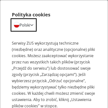
Polityka cookies
Polski
Menu
Szukaj
Serwisy ZUS wykorzystują techniczne
(niezbędne) oraz analityczne (opcjonalne) pliki
cookies. Możesz zaakceptować wykorzystanie
Emerytury
przez nas wszystkich takich plików (przycisk
„Przejdź do serwisu”) lub dostosować swoje
zgody (przycisk „Zarządzaj opcjami”). Jeśli
wybierzesz przycisk „Odrzuć opcjonalne”,
będziemy wykorzystywać tylko niezbędne pliki
Baza zlikwidowanych lub
cookies. W każdej chwili możesz zmienić swoje
przekształconych zakładów pracy
ustawienia. Aby to zrobić, kliknij „Ustawienia
plików cookies” w stopce.