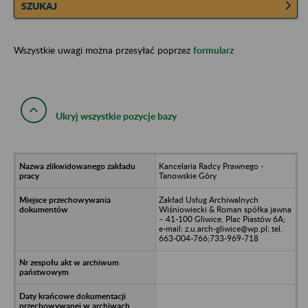
SZUKAJ
Wszystkie uwagi można przesyłać poprzez
formularz
Ukryj wszystkie pozycje bazy
Kancelaria Radcy Prawnego -
Tanowskie Góry
Zakład Usług Archiwalnych
Wiśniowiecki & Roman spółka jawna
– 41-100 Gliwice, Plac Piastów 6A;
e-mail: z.u.arch-gliwice@wp.pl; tel.
663-004-766;733-969-718