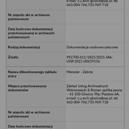
e-mail: z.u.arch-gliwice@wp.pl; tel.
663-004-766;733-969-718
Dokumentacja osobowo-płacowa
992700-611/1825/2021-SAk;
UNP:2021-00659156
Meraster - Zabrze
Zakład Usług Archiwalnych
Wiśniowiecki & Roman spółka jawna
– 41-100 Gliwice, Plac Piastów 6A;
e-mail: z.u.arch-gliwice@wp.pl; tel.
663-004-766;733-969-718