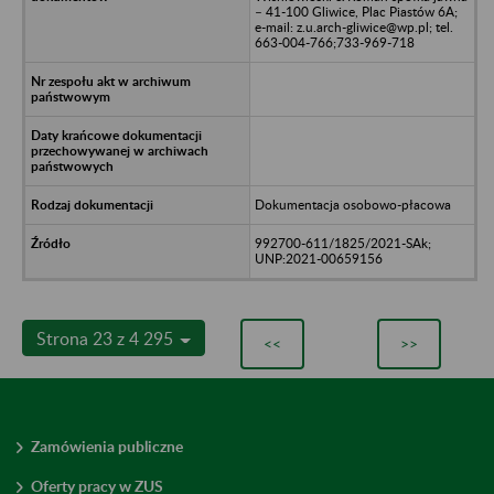
– 41-100 Gliwice, Plac Piastów 6A;
e-mail: z.u.arch-gliwice@wp.pl; tel.
663-004-766;733-969-718
Dokumentacja osobowo-płacowa
992700-611/1825/2021-SAk;
UNP:2021-00659156
Strona 23 z 4 295
<<
>>
Zamówienia publiczne
Oferty pracy w ZUS