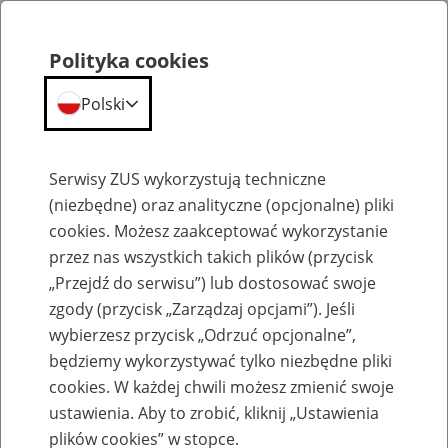
Polityka cookies
Polski
Menu
Szukaj
Serwisy ZUS wykorzystują techniczne
(niezbędne) oraz analityczne (opcjonalne) pliki
cookies. Możesz zaakceptować wykorzystanie
Emerytury
przez nas wszystkich takich plików (przycisk
„Przejdź do serwisu”) lub dostosować swoje
zgody (przycisk „Zarządzaj opcjami”). Jeśli
wybierzesz przycisk „Odrzuć opcjonalne”,
będziemy wykorzystywać tylko niezbędne pliki
Baza zlikwidowanych lub
cookies. W każdej chwili możesz zmienić swoje
przekształconych zakładów pracy
ustawienia. Aby to zrobić, kliknij „Ustawienia
plików cookies” w stopce.