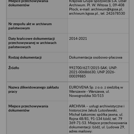
Krajowa Grupa Spożywcza S.A. Dział
Archiwum. Pl. W. Witosa 1, 09-408
Płock, e-mail: archiwum@kgssa.pl,
archiwum.kgssa.pl., tel. 242678530
2014-2021
Dokumentacja osobowo-płacowa
992700/627/2015-SAK; UNP:
2021-00686630; UNP 2026-
00039885
EUROVENA Sp. z o.o. z siedzibą w
Warszawie - Warszawa, ul.
Nowogrodzka 50/515
ARCHIVIA – usługi archiwistyczne i
historyczne Jakub Lutosławski,
Michał Łakomiec spółka jawna, ul.
Rojna 48/81, 91-134 Łódź, tel. 79
369-71-53. Miejsce przechowywania
dokumentacji: Łódź, ul. Ludowa 29,
adres mailowy: