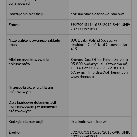
dokumentacja osobowo-płacowa
992700/511/1628/2015-SAK; UNP:
2021-00691891
JUUL Labs Poland Sp. z .o. w
likwidacji -Gdańsk, ul Grunwaldzka
415
Rhenus Data Office Polska Sp. z o.o.,
05-830 Nadarzyn, al. Katowicka 66,
tel. +48 22 331 23 31; 22 380 01
07; e-mail: info.data@pl.rhenus.com,
www.rhenus.pl
akta kadrowo-płacowe
992700/511/1628/2015-SAK; UNP:
2021-00691891