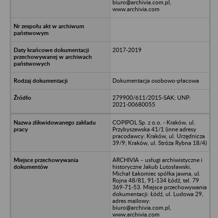
biuro@archivia.com.pl,
www.archivia.com
2017-2019
Dokumentacja osobowo-płacowa
279900/611/2015-SAK; UNP:
2021-00680055
COPIPOL Sp. z o.o. - Kraków, ul.
Przybyszewska 41/1 (inne adresy
pracodawcy: Kraków, ul. Urzędnicza
39/9; Kraków, ul. Stróża Rybna 18/4)
ARCHIVIA – usługi archiwistyczne i
historyczne Jakub Lutosławski,
Michał Łakomiec spółka jawna, ul.
Rojna 48/81, 91-134 Łódź, tel. 79
369-71-53. Miejsce przechowywania
dokumentacji: Łódź, ul. Ludowa 29,
adres mailowy:
biuro@archivia.com.pl,
www.archivia.com