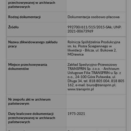
Dokumentacja osobowo-płacowa
992700/611/515/2015-SAk; UNP:
2021-00673969
Rolnicza Spółdzielnia Produkcyjna
im. ks. Piotra Ściegiennego w
likwidacji - Bilcza, ul. Bukowa 2,
MOrawica
Zakład Spedycyjno-Przewozowy
TRANSPRIN Sp. z.o.o. - Archiwum
Usługowe Filia TRANSPRIN-u Sp. z
o.o., 24-100 Góra Puławska, ul.
Długa 34, tel. 818 805 004; 818 805
162, e-mail: biuro@transprin.pl;
www.transprin.pl
1975-2021