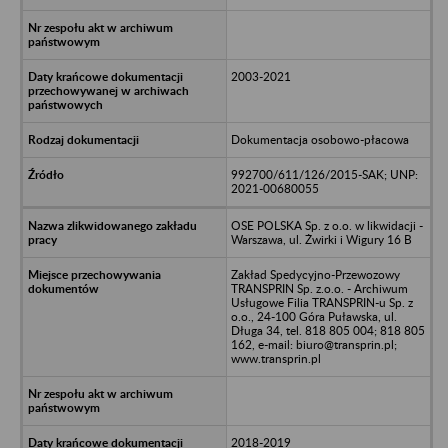
2003-2021
Dokumentacja osobowo-płacowa
992700/611/126/2015-SAK; UNP:
2021-00680055
OSE POLSKA Sp. z o.o. w likwidacji -
Warszawa, ul. Żwirki i Wigury 16 B
Zakład Spedycyjno-Przewozowy
TRANSPRIN Sp. z.o.o. - Archiwum
Usługowe Filia TRANSPRIN-u Sp. z
o.o., 24-100 Góra Puławska, ul.
Długa 34, tel. 818 805 004; 818 805
162, e-mail: biuro@transprin.pl;
www.transprin.pl
2018-2019