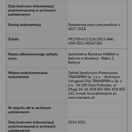
Świadectwa pracy pracowników z
2017-2018
992700/611/126/2015-SAK;
UNP:2021-00547302
Spółdzielnia Rolników KABAN w
Babinie w likwidacji - Babin 2,
Bełżyce
Zakład Spedycyjno-Przewozowy
TRANSPRIN Sp. z.o.o. - Archiwum
Usługowe Filia TRANSPRIN-u Sp. z
o.o., 24-100 Góra Puławska, ul.
Długa 34, tel. 818 805 004; 818 805
162, e-mail: biuro@transprin.pl;
www.transprin.pl
2014-2021