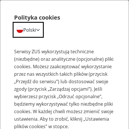
Polityka cookies
Polski
Menu
Szukaj
Serwisy ZUS wykorzystują techniczne
(niezbędne) oraz analityczne (opcjonalne) pliki
cookies. Możesz zaakceptować wykorzystanie
Emerytury
przez nas wszystkich takich plików (przycisk
„Przejdź do serwisu”) lub dostosować swoje
zgody (przycisk „Zarządzaj opcjami”). Jeśli
wybierzesz przycisk „Odrzuć opcjonalne”,
będziemy wykorzystywać tylko niezbędne pliki
Baza zlikwidowanych lub
cookies. W każdej chwili możesz zmienić swoje
przekształconych zakładów pracy
ustawienia. Aby to zrobić, kliknij „Ustawienia
plików cookies” w stopce.