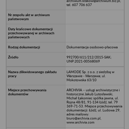
archiwum.krakow@archiwum.biz.pl,
tel. 607 706 637
Dokumentacja osobowo-płacowa
992700/611/212/2015-SAK;
UNP:2021-00568069
LAMODE Sp. z o.o. z siedzibą w
Warszawie - Warszawa; ul.
Mokotowska 63/10
ARCHIVIA – usługi archiwistyczne i
historyczne Jakub Lutosławski,
Michał Łakomiec spółka jawna, ul.
Rojna 48/81, 91-134 Łódź, tel. 79
369-71-53. Miejsce przechowywania
dokumentacji: Łódź, ul. Ludowa 29,
adres mailowy:
biuro@archivia.com.pl,
www.archivia.com