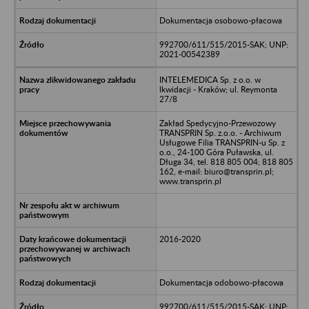
Dokumentacja osobowo-płacowa
992700/611/515/2015-SAK; UNP:
2021-00542389
INTELEMEDICA Sp. z o.o. w
lkwidacji - Kraków; ul. Reymonta
27/8
Zakład Spedycyjno-Przewozowy
TRANSPRIN Sp. z.o.o. - Archiwum
Usługowe Filia TRANSPRIN-u Sp. z
o.o., 24-100 Góra Puławska, ul.
Długa 34, tel. 818 805 004; 818 805
162, e-mail: biuro@transprin.pl;
www.transprin.pl
2016-2020
Dokumentacja odobowo-płacowa
992700/611/515/2015-SAK; UNP: