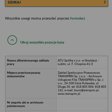
SZUKAJ
Wszystkie uwagi można przesyłać poprzez
formularz
Ukryj wszystkie pozycje bazy
ATU Spółka z o.o. w likwidacji -
Lublin, ul. F. Chopina 41/2
Zakład Spedycyjno-Przewozowy
TRANSPRIN Sp. z.o.o. - Archiwum
Usługowe Filia TRANSPRIN-u Sp. z
o.o., 24-100 Góra Puławska, ul.
Długa 34, tel. 818 805 004; 818 805
162, e-mail: biuro@transprin.pl;
www.transprin.pl