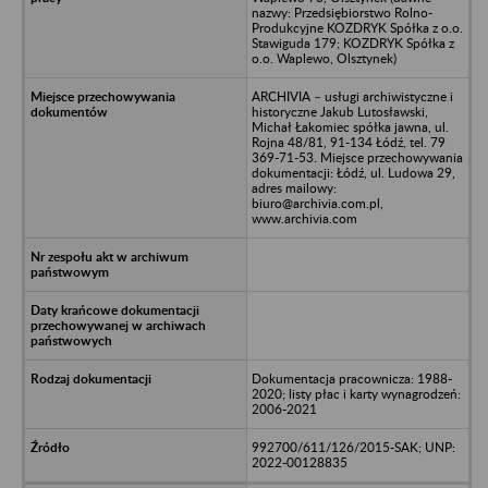
nazwy: Przedsiębiorstwo Rolno-
Produkcyjne KOZDRYK Spółka z o.o.
Stawiguda 179; KOZDRYK Spółka z
o.o. Waplewo, Olsztynek)
ARCHIVIA – usługi archiwistyczne i
historyczne Jakub Lutosławski,
Michał Łakomiec spółka jawna, ul.
Rojna 48/81, 91-134 Łódź, tel. 79
369-71-53. Miejsce przechowywania
dokumentacji: Łódź, ul. Ludowa 29,
adres mailowy:
biuro@archivia.com.pl,
www.archivia.com
Dokumentacja pracownicza: 1988-
2020; listy płac i karty wynagrodzeń:
2006-2021
992700/611/126/2015-SAK; UNP:
2022-00128835