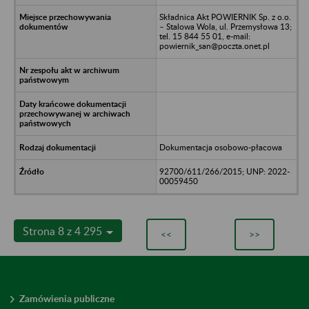
Składnica Akt POWIERNIK Sp. z o.o.
– Stalowa Wola, ul. Przemysłowa 13;
tel. 15 844 55 01, e-mail:
powiernik_san@poczta.onet.pl
Dokumentacja osobowo-płacowa
92700/611/266/2015; UNP: 2022-
00059450
Strona 8 z 4 295
<<
>>
Zamówienia publiczne