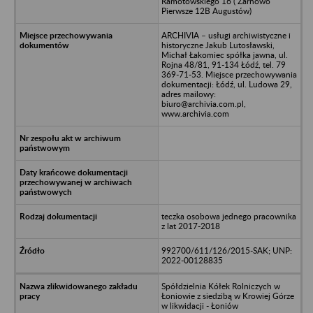
Ramotowskiego 16 ( Żarnowo
Pierwsze 12B Augustów)
ARCHIVIA – usługi archiwistyczne i
historyczne Jakub Lutosławski,
Michał Łakomiec spółka jawna, ul.
Rojna 48/81, 91-134 Łódź, tel. 79
369-71-53. Miejsce przechowywania
dokumentacji: Łódź, ul. Ludowa 29,
adres mailowy:
biuro@archivia.com.pl,
www.archivia.com
teczka osobowa jednego pracownika
z lat 2017-2018
992700/611/126/2015-SAK; UNP:
2022-00128835
Spółdzielnia Kółek Rolniczych w
Łoniowie z siedzibą w Krowiej Górze
w likwidacji - Łoniów