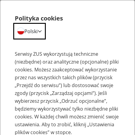
Polityka cookies
Polski
Menu
Szukaj
Serwisy ZUS wykorzystują techniczne
(niezbędne) oraz analityczne (opcjonalne) pliki
cookies. Możesz zaakceptować wykorzystanie
Emerytury
przez nas wszystkich takich plików (przycisk
„Przejdź do serwisu”) lub dostosować swoje
zgody (przycisk „Zarządzaj opcjami”). Jeśli
wybierzesz przycisk „Odrzuć opcjonalne”,
będziemy wykorzystywać tylko niezbędne pliki
Baza zlikwidowanych lub
cookies. W każdej chwili możesz zmienić swoje
przekształconych zakładów pracy
ustawienia. Aby to zrobić, kliknij „Ustawienia
plików cookies” w stopce.