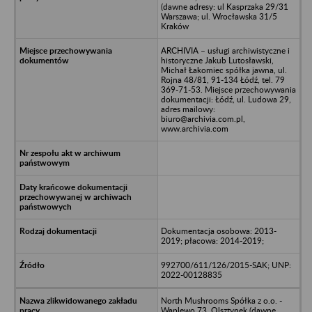
(dawne adresy: ul Kasprzaka 29/31
Warszawa; ul. Wrocławska 31/5
Kraków
ARCHIVIA – usługi archiwistyczne i
historyczne Jakub Lutosławski,
Michał Łakomiec spółka jawna, ul.
Rojna 48/81, 91-134 Łódź, tel. 79
369-71-53. Miejsce przechowywania
dokumentacji: Łódź, ul. Ludowa 29,
adres mailowy:
biuro@archivia.com.pl,
www.archivia.com
Dokumentacja osobowa: 2013-
2019; płacowa: 2014-2019;
992700/611/126/2015-SAK; UNP:
2022-00128835
North Mushrooms Spółka z o.o. -
Waplewo 73, Olsztynek (dawne