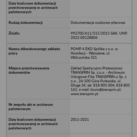
Dokumentacja osobowo-płacowa
992700/611/515/2015-SAK; UNP:
2022-00128806
POMP 4 EKO Spółka z o.o. w
likwidacji - Warszawa, ul.
Wólczyńska 321
Zakład Spedycyjno-Przewozowy
TRANSPRIN Sp. z.o.o. - Archiwum
Usługowe Filia TRANSPRIN-u Sp. z
o.o., 24-100 Góra Puławska, ul.
Długa 34, tel. 818 805 004; 818 805
162, e-mail: biuro@transprin.pl;
www.transprin.pl
2011-2021