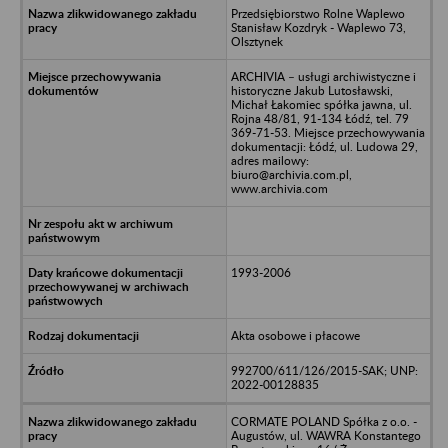
Przedsiębiorstwo Rolne Waplewo
Stanisław Kozdryk - Waplewo 73,
Olsztynek
ARCHIVIA – usługi archiwistyczne i
historyczne Jakub Lutosławski,
Michał Łakomiec spółka jawna, ul.
Rojna 48/81, 91-134 Łódź, tel. 79
369-71-53. Miejsce przechowywania
dokumentacji: Łódź, ul. Ludowa 29,
adres mailowy:
biuro@archivia.com.pl,
www.archivia.com
1993-2006
Akta osobowe i płacowe
992700/611/126/2015-SAK; UNP:
2022-00128835
CORMATE POLAND Spółka z o.o. -
Augustów, ul. WAWRA Konstantego