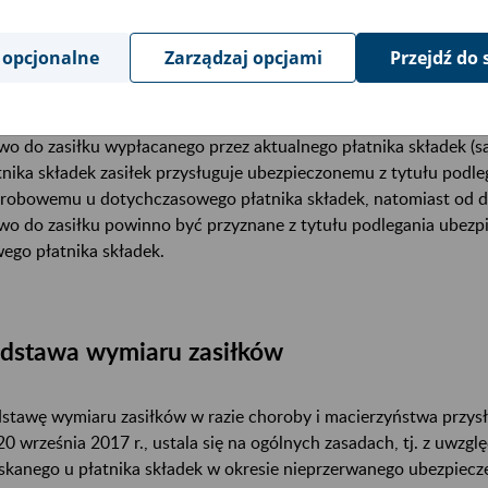
es pomniejszony o okres urlopu wykorzystanego u poprzednieg
ie).
 opcjonalne
Zarządzaj opcjami
Przejdź do 
eli pracownik został mianowany asesorem sądowym w innym sądz
ostałych świadczeń w razie choroby i macierzyństwa od dnia m
wo do zasiłku wypłacanego przez aktualnego płatnika składek (s
tnika składek zasiłek przysługuje ubezpieczonemu z tytułu podl
robowemu u dotychczasowego płatnika składek, natomiast od dn
wo do zasiłku powinno być przyznane z tytułu podlegania ubez
ego płatnika składek.
dstawa wymiaru zasiłków
stawę wymiaru zasiłków w razie choroby i macierzyństwa przy
20 września 2017 r., ustala się na ogólnych zasadach, tj. z uwz
skanego u płatnika składek w okresie nieprzerwanego ubezpiecz