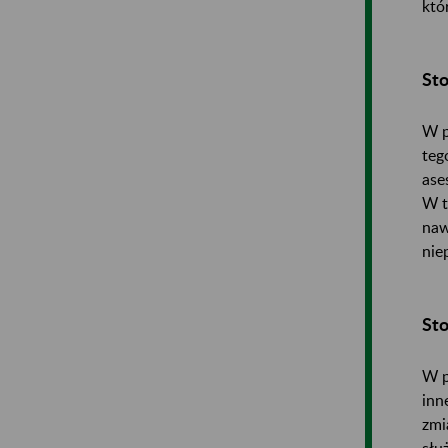
któ
St
W p
teg
ase
W t
naw
nie
Sto
W p
inn
zmi
słu