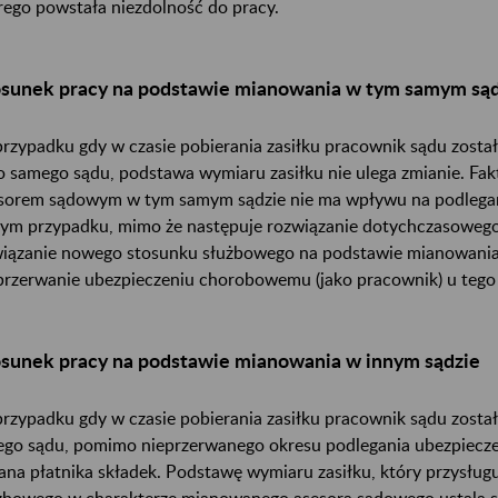
rego powstała niezdolność do pracy.
osunek pracy na podstawie mianowania w tym samym sąd
rzypadku gdy w czasie pobierania zasiłku pracownik sądu zos
o samego sądu, podstawa wymiaru zasiłku nie ulega zmianie. Fa
sorem sądowym w tym samym sądzie nie ma wpływu na podlega
ym przypadku, mimo że następuje rozwiązanie dotychczasowego
iązanie nowego stosunku służbowego na podstawie mianowania
przerwanie ubezpieczeniu chorobowemu (jako pracownik) u tego 
sunek pracy na podstawie mianowania w innym sądzie
rzypadku gdy w czasie pobierania zasiłku pracownik sądu zos
ego sądu, pomimo nieprzerwanego okresu podlegania ubezpiecz
ana płatnika składek. Podstawę wymiaru zasiłku, który przysługu
żbowego w charakterze mianowanego asesora sądowego ustala s