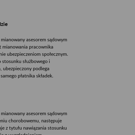
zie
tał mianowany asesorem sądowym
kt mianowania pracownika
nie ubezpieczeniom społecznym.
 stosunku służbowego i
, ubezpieczony podlega
samego płatnika składek.
tał mianowany asesorem sądowym
eniu chorobowemu, następuje
je z tytułu nawiązania stosunku
ię z uwzględnieniem