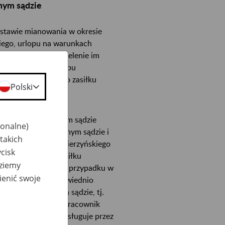
nym sądzie
stawie mianowania w okresie
iego, urlopu na warunkach
iego i ponowne udzielenie im
zonym o okres urlopu
acowników prawa do zasiłku
Polski
zatrudnienia w jednym sądzie
jonalne)
orem sądowym w innym sądzie i
takich
udzielił urlopu macierzyńskiego
cisk
iego), prawo do zasiłku
dziemy
horobowego. W takim przypadku w
ienić swoje
atnik składek i odpowiednio
a sądowego w innym sądzie, tj.
w którym aktualnie pracownik
wemu. Zasiłek przysługuje przez