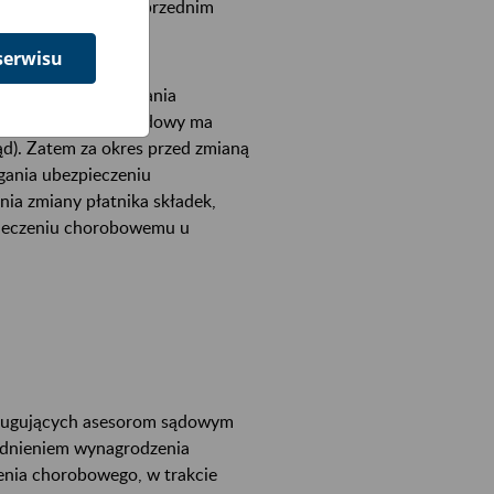
o pracodawcy (w poprzednim
serwisu
ie w czasie pobierania
ianowania asesor sądowy ma
ąd). Zatem za okres przed zmianą
egania ubezpieczeniu
ia zmiany płatnika składek,
pieczeniu chorobowemu u
sługujących asesorom sądowym
ględnieniem wynagrodzenia
enia chorobowego, w trakcie