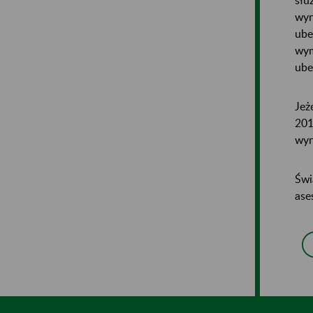
wyn
ube
wym
ube
Jeż
201
wyn
Świ
ase