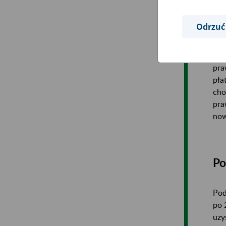
okr
sądz
Odrzuć
Jeż
poz
pra
pła
cho
pra
now
Po
Pod
po 
uzy