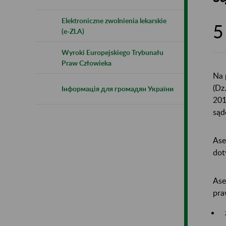
Elektroniczne zwolnienia lekarskie
5
(e-ZLA)
Wyroki Europejskiego Trybunału
Praw Człowieka
Na 
(Dz
Інформація для громадян України
201
sąd
Ase
dot
Ase
pra