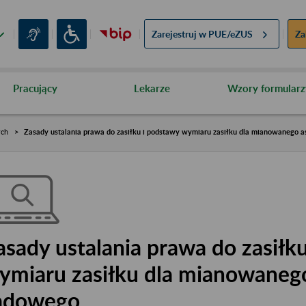
Zarejestruj w
PUE/eZUS
Za
Pracujący
Lekarze
Wzory formularz
ych
Zasady ustalania prawa do zasiłku i podstawy wymiaru zasiłku dla mianowanego 
asady ustalania prawa do zasiłk
ymiaru zasiłku dla mianowaneg
ądowego