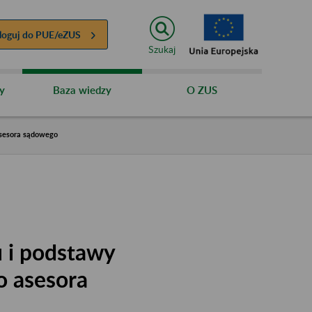
loguj do
PUE/eZUS
Szukaj
y
Baza wiedzy
O ZUS
asesora sądowego
u i podstawy
o asesora