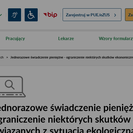
Zarejestruj w
PUE/eZUS
Za
Pracujący
Lekarze
Wzory formularz
ych
Jednorazowe świadczenie pieniężne - ograniczenie niektórych skutków ekonomiczny
ednorazowe świadczenie pienięż
graniczenie niektórych skutkó
wiązanych z sytuacją ekologiczn