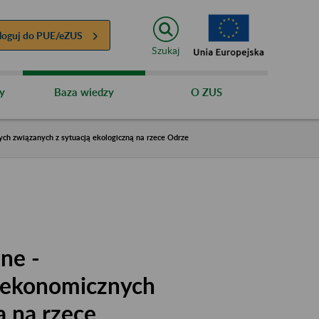
loguj do
PUE/eZUS
Szukaj
y
Baza wiedzy
O ZUS
ch związanych z sytuacją ekologiczną na rzece Odrze
ne -
w ekonomicznych
ą na rzece