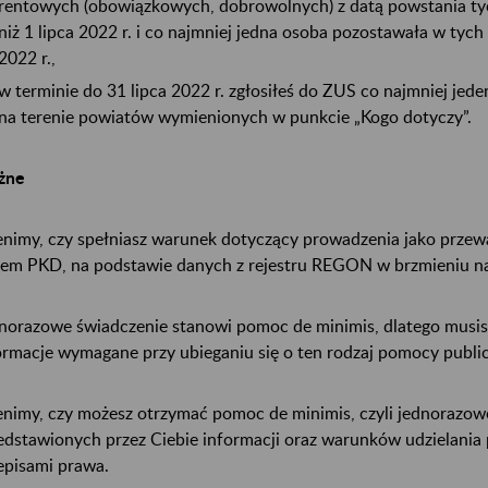
rentowych (obowiązkowych, dobrowolnych) z datą powstania tyc
niż 1 lipca 2022 r. i co najmniej jedna osoba pozostawała w tyc
2022 r.,
w terminie do 31 lipca 2022 r. zgłosiłeś do ZUS co najmniej jed
na terenie powiatów wymienionych w punkcie „Kogo dotyczy”.
żne
nimy, czy spełniasz warunek dotyczący prowadzenia jako przewa
em PKD, na podstawie danych z rejestru REGON w brzmieniu na 
norazowe świadczenie stanowi pomoc de minimis, dlatego musi
ormacje wymagane przy ubieganiu się o ten rodzaj pomocy public
nimy, czy możesz otrzymać pomoc de minimis, czyli jednorazow
edstawionych przez Ciebie informacji oraz warunków udzielania
episami prawa.