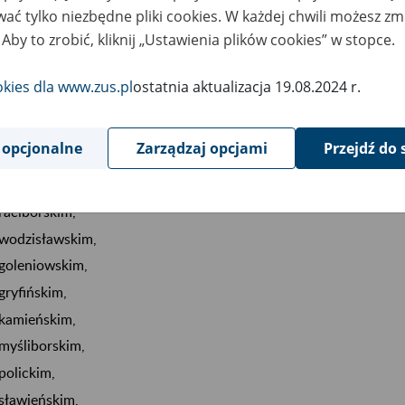
ać tylko niezbędne pliki cookies. W każdej chwili możesz zm
zielonogórskim,
 Aby to zrobić, kliknij „Ustawienia plików cookies” w stopce.
Zielonej Górze (miasto na prawach powiatu),
brzeskim,
okies dla www.zus.pl
ostatnia aktualizacja 19.08.2024 r.
kędzierzyńsko-kozielskim,
krapkowickim,
 opcjonalne
Zarządzaj opcjami
Przejdź do 
opolskim,
Opolu (miasto na prawach powiatu),
raciborskim,
wodzisławskim,
goleniowskim,
gryfińskim,
kamieńskim,
myśliborskim,
polickim,
sławieńskim,