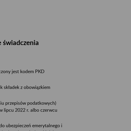
e świadczenia
naczony jest kodem PKD
nik składek z obowiązkiem
eniu przepisów podatkowych)
 lipcu 2022 r. albo czerwcu
ę do ubezpieczeń emerytalnego i