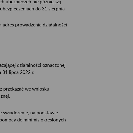
h ubezpieczeń nie późniejszą
h ubezpieczeniach do 31 sierpnia
en adres prowadzenia działalności
żającej działalności oznaczonej
31 lipca 2022 r.
sz przekazać we wniosku
znej.
e świadczenie, na podstawie
 pomocy de minimis określonych