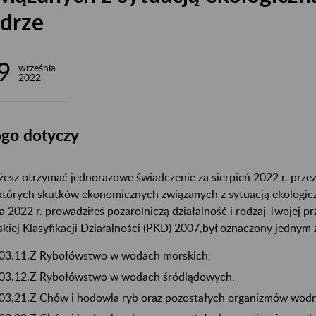
drze
9
września
2022
go dotyczy
esz otrzymać jednorazowe świadczenie za sierpień 2022 r. prze
których skutków ekonomicznych związanych z sytuacją ekologiczn
ca 2022 r. prowadziłeś pozarolniczą działalność i rodzaj Twojej p
skiej Klasyfikacji Działalności (PKD) 2007,był oznaczony jednym
03.11.Z Rybołówstwo w wodach morskich,
03.12.Z Rybołówstwo w wodach śródlądowych,
03.21.Z Chów i hodowla ryb oraz pozostałych organizmów wod