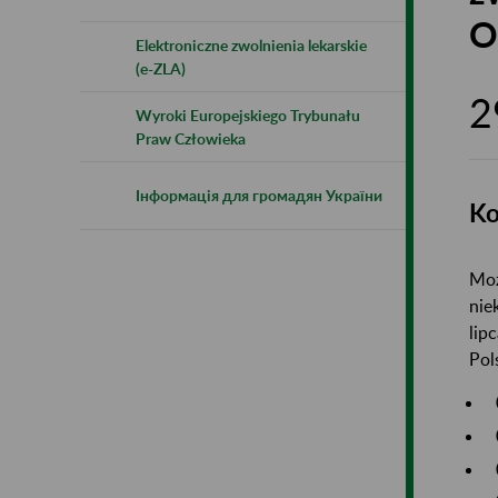
O
Elektroniczne zwolnienia lekarskie
(e-ZLA)
2
Wyroki Europejskiego Trybunału
Praw Człowieka
Інформація для громадян України
Ko
Moż
nie
lip
Pol