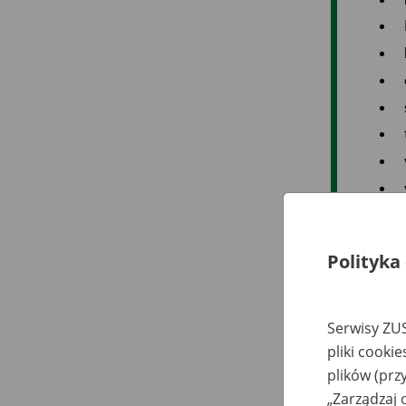
Polityka
Serwisy ZUS
pliki cooki
plików (prz
„Zarządzaj 