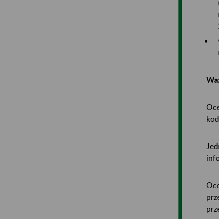
Wa
Oce
kod
Jed
inf
Oce
prz
prz