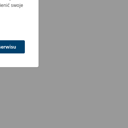
ienić swoje
serwisu