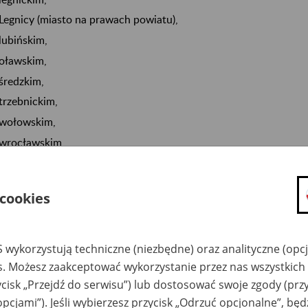
Legnicy (miasto na prawach powiatu),
lubińskim,
oławskim,
średzkim,
trzebnickim,
wołowskim,
wrocławskim,
Wrocławiu (miasto na prawach powiatu),
gorzowskim,
 cookies
Gorzowie Wielkopolskim (miasto na prawach powiatu),
krośnieńskim,
nowosolskim,
 wykorzystują techniczne (niezbędne) oraz analityczne (opc
słubickim,
es. Możesz zaakceptować wykorzystanie przez nas wszystkich 
ycisk „Przejdź do serwisu”) lub dostosować swoje zgody (przy
sulęcińskim,
opcjami”). Jeśli wybierzesz przycisk „Odrzuć opcjonalne”, bę
wschowskim,