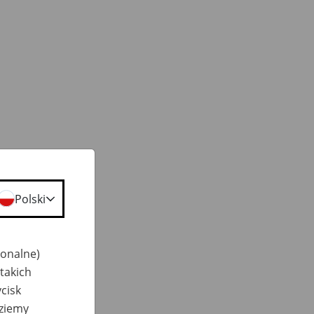
Polski
jonalne)
takich
cisk
dziemy