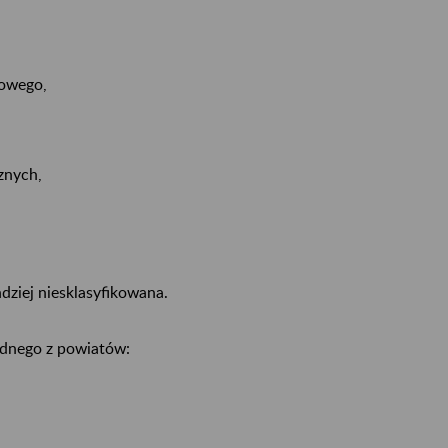
towego,
znych,
dziej niesklasyfikowana.
jednego z powiatów: