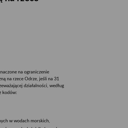
znaczone na ograniczenie
ą na rzece Odrze, jeśli na 31
rzeważającej działalności, według
 z kodów:
nych w wodach morskich,