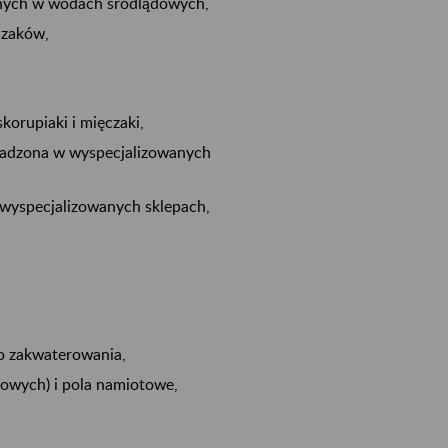
nych w wodach śródlądowych,
czaków,
korupiaki i mięczaki,
owadzona w wyspecjalizowanych
 wyspecjalizowanych sklepach,
go zakwaterowania,
owych) i pola namiotowe,