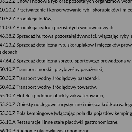
03.22.Z Chów i hodowla ryb oraz pozostałych organizmów wod
10.20.Z Przetwarzanie i konserwowanie ryb i skorupiaków i mię
10.52.Z Produkcja lodów,
11.03.Z Produkcja cydru i pozostałych win owocowych,
46.38.Z Sprzedaż hurtowa pozostałej żywności, włączając ryby, s
47.23.Z Sprzedaż detaliczna ryb, skorupiaków i mięczaków pr
sklepach,
47.64.Z Sprzedaż detaliczna sprzętu sportowego prowadzona w
50.10.Z Transport morski i przybrzeżny pasażerski,
50.30.Z Transport wodny śródlądowy pasażerski,
50.40.Z Transport wodny śródlądowy towarów,
55.10.Z Hotele i podobne obiekty zakwaterowania,
55.20.Z Obiekty noclegowe turystyczne i miejsca krótkotrwałe
55.30.Z Pola kempingowe (włączając pola dla pojazdów kemping
56.10.A Restauracje i inne stałe placówki gastronomiczne,
56.10.B Ruchome placówki gastronomiczne,