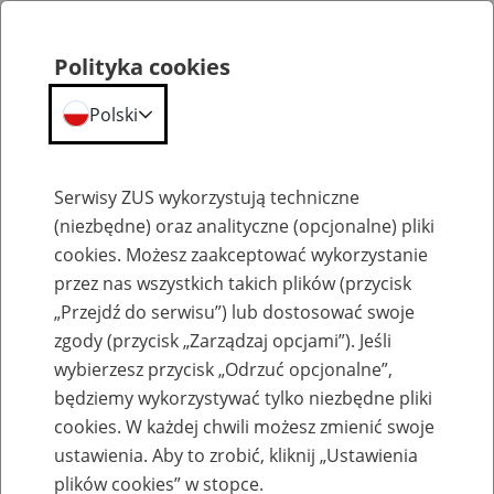
Polityka cookies
Polski
Menu
Szukaj
Serwisy ZUS wykorzystują techniczne
(niezbędne) oraz analityczne (opcjonalne) pliki
cookies. Możesz zaakceptować wykorzystanie
Komunikaty
przez nas wszystkich takich plików (przycisk
„Przejdź do serwisu”) lub dostosować swoje
zgody (przycisk „Zarządzaj opcjami”). Jeśli
wybierzesz przycisk „Odrzuć opcjonalne”,
będziemy wykorzystywać tylko niezbędne pliki
cookies. W każdej chwili możesz zmienić swoje
Niedostępność wniosków ZAM, ZUR i
ustawienia. Aby to zrobić, kliknij „Ustawienia
ZAS 24 na PUE ZUS 12 kwietnia 2024 r.
plików cookies” w stopce.