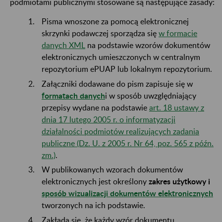
podmiotami publicznymi stosowane są następujące zasady:
Pisma wnoszone za pomocą elektronicznej
skrzynki podawczej sporządza się
w formacie
danych XML
na podstawie wzorów dokumentów
elektronicznych umieszczonych w centralnym
repozytorium ePUAP lub lokalnym repozytorium.
Załączniki dodawane do pism zapisuje się w
formatach danych
i w sposób uwzględniający
przepisy wydane na podstawie
art. 18 ustawy z
dnia 17 lutego 2005 r. o informatyzacji
działalności podmiotów realizujących zadania
publiczne (Dz. U. z 2005 r. Nr 64, poz. 565 z późn.
zm.)
.
W publikowanych wzorach dokumentów
elektronicznych jest określony
zakres użytkowy i
sposób wizualizacji dokumentów elektronicznych
tworzonych na ich podstawie.
Zakłada się, że każdy wzór dokumentu