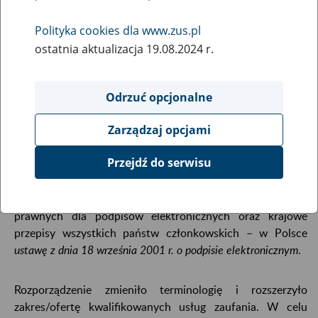
3
sierpnia
2016
Polityka cookies dla www.zus.pl
ostatnia aktualizacja 19.08.2024 r.
Rozporządzenie eIDAS
Odrzuć opcjonalne
W sierpniu 2014 opublikowane zostało
Rozporządzenie
Zarządzaj opcjami
Parlamentu Europejskiego i Rady w sprawie identyfikacji
elektronicznej i usług zaufania w odniesieniu do transakcji
Przejdź do serwisu
elektronicznych na rynku wewnętrznym
(eIDAS), które wraz z
systemem aktów delegowanych zastąpiło w lipcu 2016
dyrektywę 1999/93/WE w sprawie wspólnotowych ram
prawnych dla podpisów elektronicznych oraz krajowe
przepisy wszystkich państw członkowskich – w Polsce
ustawę z dnia 18 września 2001 r. o podpisie elektronicznym
.
Rozporządzenie zmieniło terminologię i rozszerzyło
zakres/ofertę kwalifikowanych usług zaufania. W celu