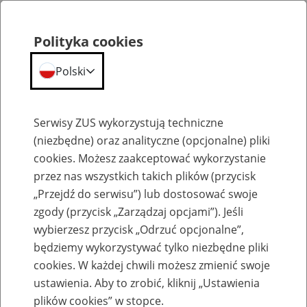
Polityka cookies
Polski
Menu
Szukaj
Serwisy ZUS wykorzystują techniczne
(niezbędne) oraz analityczne (opcjonalne) pliki
cookies. Możesz zaakceptować wykorzystanie
Komunikaty
przez nas wszystkich takich plików (przycisk
„Przejdź do serwisu”) lub dostosować swoje
zgody (przycisk „Zarządzaj opcjami”). Jeśli
wybierzesz przycisk „Odrzuć opcjonalne”,
będziemy wykorzystywać tylko niezbędne pliki
cookies. W każdej chwili możesz zmienić swoje
Komunikat Prezesa Zakładu Ubezpieczeń
ustawienia. Aby to zrobić, kliknij „Ustawienia
Społecznych z dnia 24 marca 2020 r. w
plików cookies” w stopce.